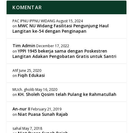
KOMENTAR
PAC IPNU IPPNU WIDANG
August 15, 2024
MWC NU Widang Fasilitasi Pengunjung Haul
on
Langitan ke-54 dengan Penginapan
Tim Admin
December 17, 2022
YPPI 1945 bekerja sama dengan Poskestren
on
Langitan Adakan Pengobatan Gratis untuk Santri
Afif
June 25, 2020
Fiqih Edukasi
on
MUch. gholib
May 16, 2020
KH. Sholeh Qosim telah Pulang ke Rahmatullah
on
An-nur II
February 21, 2019
Niat Puasa Sunah Rajab
on
sahal
May 7, 2018