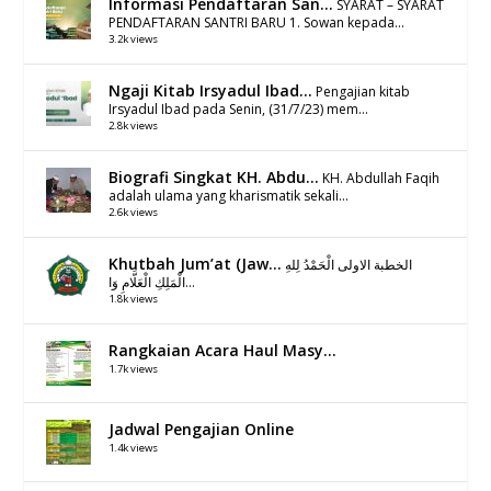
Informasi Pendaftaran San...
SYARAT – SYARAT
PENDAFTARAN SANTRI BARU 1. Sowan kepada...
3.2k views
Ngaji Kitab Irsyadul Ibad...
Pengajian kitab
Irsyadul Ibad pada Senin, (31/7/23) mem...
2.8k views
Biografi Singkat KH. Abdu...
KH. Abdullah Faqih
adalah ulama yang kharismatik sekali...
2.6k views
Khutbah Jum’at (Jaw...
الخطبة الاولى الْحَمْدُ لِلهِ
الْمَلِكِ الْعَلَّامِ وَا...
1.8k views
Rangkaian Acara Haul Masy...
1.7k views
Jadwal Pengajian Online
1.4k views