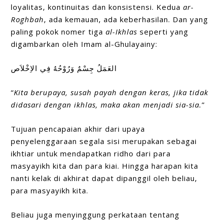
loyalitas, kontinuitas dan konsistensi. Kedua
ar-
Roghbah
,
ada kemauan, ada keberhasilan. Dan yang
paling pokok nomer tiga
al-Ikhlas
seperti yang
digambarkan oleh Imam al-Ghulayainy:
العَمَلُ جِسْمٌ وَرُوْحُهُ فِي الاِخْلاَص
“
Kita berupaya, susah payah dengan keras, jika tidak
didasari dengan ikhlas, maka akan menjadi sia-sia.
”
Tujuan pencapaian akhir dari upaya
penyelenggaraan segala sisi merupakan sebagai
ikhtiar untuk mendapatkan ridho dari para
masyayikh kita dan para kiai. Hingga harapan kita
nanti kelak di akhirat dapat dipanggil oleh beliau,
para masyayikh kita.
Beliau juga menyinggung perkataan tentang