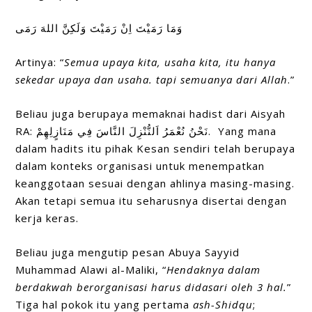
وَمَا رَمَيْتَ اِنْ رَمَيْتَ وَلَكِنَّ اللهَ رَمَى
Artinya: “
Semua upaya kita, usaha kita, itu hanya
sekedar upaya dan usaha. tapi semuanya dari Allah
.”
Beliau juga berupaya memaknai hadist dari Aisyah
RA: نَحْنُ نُعْمَرُ اَلنُّنْزِلَ النَّاسَ فِي مَنَازٍلِهِمْ. Yang mana
dalam hadits itu pihak Kesan sendiri telah berupaya
dalam konteks organisasi untuk menempatkan
keanggotaan sesuai dengan ahlinya masing-masing.
Akan tetapi semua itu seharusnya disertai dengan
kerja keras.
Beliau juga mengutip pesan Abuya Sayyid
Muhammad Alawi al-Maliki, “
Hendaknya dalam
berdakwah berorganisasi harus didasari oleh 3 hal
.
”
Tiga hal pokok itu yang pertama
ash-Shidqu
;