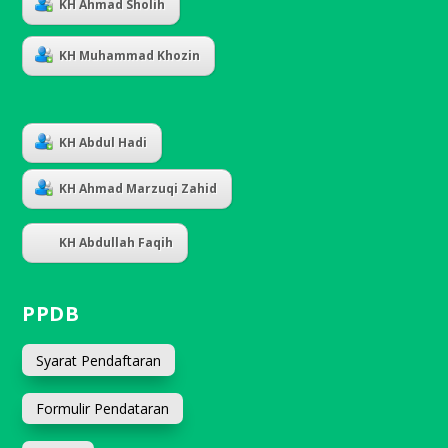
KH Ahmad Sholih
KH Muhammad Khozin
KH Abdul Hadi
KH Ahmad Marzuqi Zahid
KH Abdullah Faqih
PPDB
Syarat Pendaftaran
Formulir Pendataran