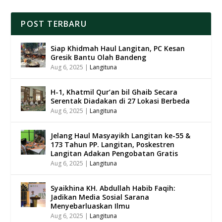
POST TERBARU
Siap Khidmah Haul Langitan, PC Kesan
Gresik Bantu Olah Bandeng
Aug 6, 2025
|
Langituna
H-1, Khatmil Qur’an bil Ghaib Secara
Serentak Diadakan di 27 Lokasi Berbeda
Aug 6, 2025
|
Langituna
Jelang Haul Masyayikh Langitan ke-55 &
173 Tahun PP. Langitan, Poskestren
Langitan Adakan Pengobatan Gratis
Aug 6, 2025
|
Langituna
Syaikhina KH. Abdullah Habib Faqih:
Jadikan Media Sosial Sarana
Menyebarluaskan Ilmu
Aug 6, 2025
|
Langituna