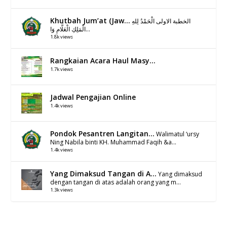
Khutbah Jum’at (Jaw...
الخطبة الاولى الْحَمْدُ لِلهِ
الْمَلِكِ الْعَلَّامِ وَا...
1.8k views
Rangkaian Acara Haul Masy...
1.7k views
Jadwal Pengajian Online
1.4k views
Pondok Pesantren Langitan...
Walimatul ‘ursy
Ning Nabila binti KH. Muhammad Faqih &a...
1.4k views
Yang Dimaksud Tangan di A...
Yang dimaksud
dengan tangan di atas adalah orang yang m...
1.3k views