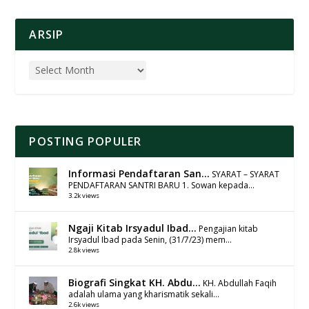
ARSIP
POSTING POPULER
Informasi Pendaftaran San...
SYARAT – SYARAT
PENDAFTARAN SANTRI BARU 1. Sowan kepada...
3.2k views
Ngaji Kitab Irsyadul Ibad...
Pengajian kitab
Irsyadul Ibad pada Senin, (31/7/23) mem...
2.8k views
Biografi Singkat KH. Abdu...
KH. Abdullah Faqih
adalah ulama yang kharismatik sekali...
2.6k views