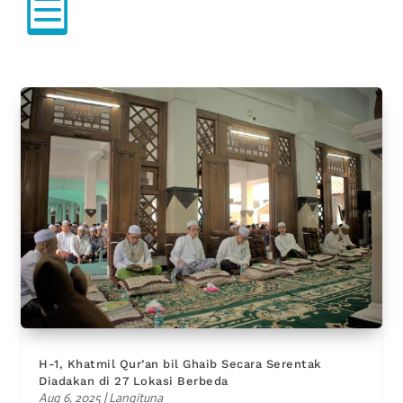

H-1, Khatmil Qur’an bil Ghaib Secara Serentak
Diadakan di 27 Lokasi Berbeda
Aug 6, 2025
|
Langituna