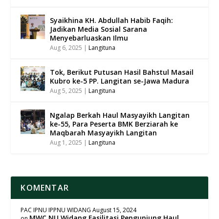
Syaikhina KH. Abdullah Habib Faqih:
Jadikan Media Sosial Sarana
Menyebarluaskan Ilmu
Aug 6, 2025
|
Langituna
Tok, Berikut Putusan Hasil Bahstul Masail
Kubro ke-5 PP. Langitan se-Jawa Madura
Aug 5, 2025
|
Langituna
Ngalap Berkah Haul Masyayikh Langitan
ke-55, Para Peserta BMK Berziarah ke
Maqbarah Masyayikh Langitan
Aug 1, 2025
|
Langituna
KOMENTAR
PAC IPNU IPPNU WIDANG
August 15, 2024
MWC NU Widang Fasilitasi Pengunjung Haul
on