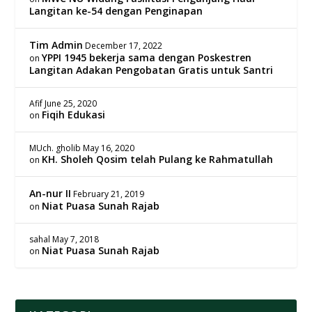
Langitan ke-54 dengan Penginapan
Tim Admin
December 17, 2022
YPPI 1945 bekerja sama dengan Poskestren
on
Langitan Adakan Pengobatan Gratis untuk Santri
Afif
June 25, 2020
Fiqih Edukasi
on
MUch. gholib
May 16, 2020
KH. Sholeh Qosim telah Pulang ke Rahmatullah
on
An-nur II
February 21, 2019
Niat Puasa Sunah Rajab
on
sahal
May 7, 2018
Niat Puasa Sunah Rajab
on