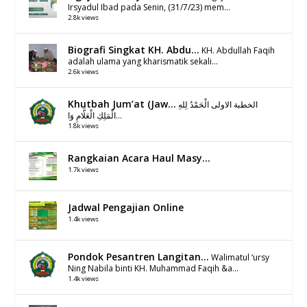
Irsyadul Ibad pada Senin, (31/7/23) mem...
2.8k views
Biografi Singkat KH. Abdu...
KH. Abdullah Faqih
adalah ulama yang kharismatik sekali...
2.6k views
Khutbah Jum’at (Jaw...
الخطبة الاولى الْحَمْدُ لِلهِ
الْمَلِكِ الْعَلَّامِ وَا...
1.8k views
Rangkaian Acara Haul Masy...
1.7k views
Jadwal Pengajian Online
1.4k views
Pondok Pesantren Langitan...
Walimatul ‘ursy
Ning Nabila binti KH. Muhammad Faqih &a...
1.4k views