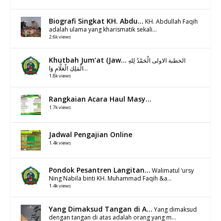
Biografi Singkat KH. Abdu...
KH. Abdullah Faqih
adalah ulama yang kharismatik sekali...
2.6k views
Khutbah Jum’at (Jaw...
الخطبة الاولى الْحَمْدُ لِلهِ
الْمَلِكِ الْعَلَّامِ وَا...
1.8k views
Rangkaian Acara Haul Masy...
1.7k views
Jadwal Pengajian Online
1.4k views
Pondok Pesantren Langitan...
Walimatul ‘ursy
Ning Nabila binti KH. Muhammad Faqih &a...
1.4k views
Yang Dimaksud Tangan di A...
Yang dimaksud
dengan tangan di atas adalah orang yang m...