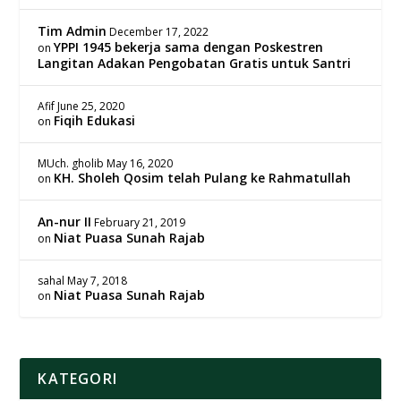
Tim Admin
December 17, 2022
YPPI 1945 bekerja sama dengan Poskestren
on
Langitan Adakan Pengobatan Gratis untuk Santri
Afif
June 25, 2020
Fiqih Edukasi
on
MUch. gholib
May 16, 2020
KH. Sholeh Qosim telah Pulang ke Rahmatullah
on
An-nur II
February 21, 2019
Niat Puasa Sunah Rajab
on
sahal
May 7, 2018
Niat Puasa Sunah Rajab
on
KATEGORI