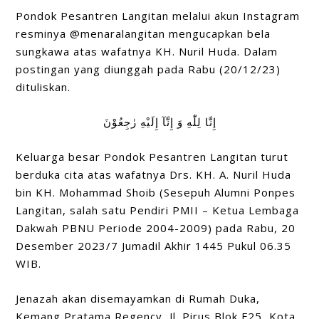
Pondok Pesantren Langitan melalui akun Instagram
resminya @menaralangitan mengucapkan bela
sungkawa atas wafatnya KH. Nuril Huda. Dalam
postingan yang diunggah pada Rabu (20/12/23)
dituliskan.
إِنَّا لِلّٰهِ وَ إِنَّآ إِلَيْهِ رٰجِعُوْنَ
Keluarga besar Pondok Pesantren Langitan turut
berduka cita atas wafatnya Drs. KH. A. Nuril Huda
bin KH. Mohammad Shoib (Sesepuh Alumni Ponpes
Langitan, salah satu Pendiri PMII – Ketua Lembaga
Dakwah PBNU Periode 2004-2009) pada Rabu, 20
Desember 2023/7 Jumadil Akhir 1445 Pukul 06.35
WIB.
Jenazah akan disemayamkan di Rumah Duka,
Kemang Pratama Regency, Jl. Pirus Blok F25, Kota