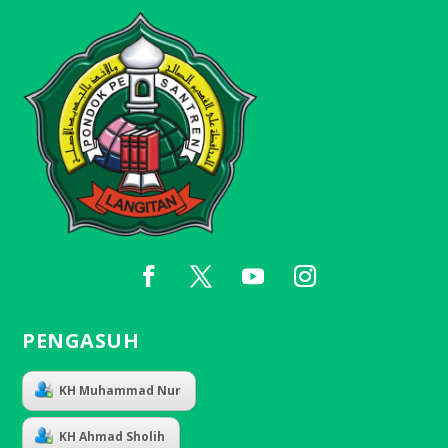
PENGASUH
KH Muhammad Nur
KH Ahmad Sholih