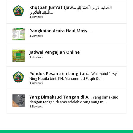
Khutbah Jum’at (Jaw...
الخطبة الاولى الْحَمْدُ لِلهِ
الْمَلِكِ الْعَلَّامِ وَا...
1.8k views
Rangkaian Acara Haul Masy...
1.7k views
Jadwal Pengajian Online
1.4k views
Pondok Pesantren Langitan...
Walimatul ‘ursy
Ning Nabila binti KH. Muhammad Faqih &a...
1.4k views
Yang Dimaksud Tangan di A...
Yang dimaksud
dengan tangan di atas adalah orang yang m...
1.3k views