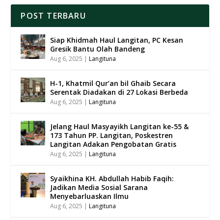
POST TERBARU
Siap Khidmah Haul Langitan, PC Kesan
Gresik Bantu Olah Bandeng
Aug 6, 2025
|
Langituna
H-1, Khatmil Qur’an bil Ghaib Secara
Serentak Diadakan di 27 Lokasi Berbeda
Aug 6, 2025
|
Langituna
Jelang Haul Masyayikh Langitan ke-55 &
173 Tahun PP. Langitan, Poskestren
Langitan Adakan Pengobatan Gratis
Aug 6, 2025
|
Langituna
Syaikhina KH. Abdullah Habib Faqih:
Jadikan Media Sosial Sarana
Menyebarluaskan Ilmu
Aug 6, 2025
|
Langituna