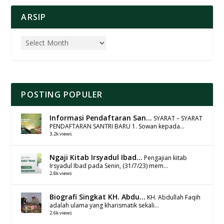
ARSIP
POSTING POPULER
Informasi Pendaftaran San...
SYARAT – SYARAT
PENDAFTARAN SANTRI BARU 1. Sowan kepada...
3.2k views
Ngaji Kitab Irsyadul Ibad...
Pengajian kitab
Irsyadul Ibad pada Senin, (31/7/23) mem...
2.8k views
Biografi Singkat KH. Abdu...
KH. Abdullah Faqih
adalah ulama yang kharismatik sekali...
2.6k views