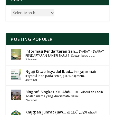
POSTING POPULER
Informasi Pendaftaran San...
SYARAT – SYARAT
PENDAFTARAN SANTRI BARU 1. Sowan kepada...
3.2k views
Ngaji Kitab Irsyadul Ibad...
Pengajian kitab
Irsyadul Ibad pada Senin, (31/7/23) mem...
2.8k views
Biografi Singkat KH. Abdu...
KH. Abdullah Faqih
adalah ulama yang kharismatik sekali...
2.6k views
Khutbah Jum’at (Jaw...
الخطبة الاولى الْحَمْدُ لِلهِ