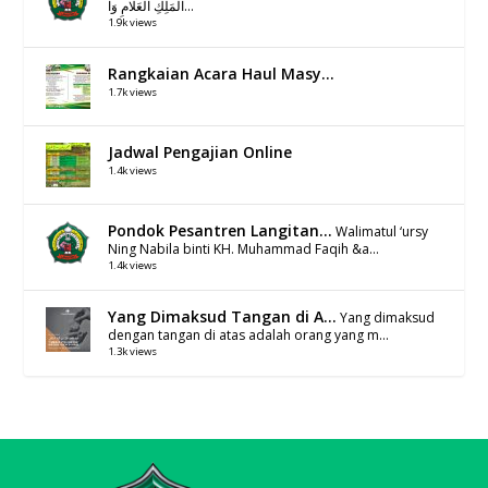
الْمَلِكِ الْعَلَّامِ وَا...
1.9k views
Rangkaian Acara Haul Masy...
1.7k views
Jadwal Pengajian Online
1.4k views
Pondok Pesantren Langitan...
Walimatul ‘ursy
Ning Nabila binti KH. Muhammad Faqih &a...
1.4k views
Yang Dimaksud Tangan di A...
Yang dimaksud
dengan tangan di atas adalah orang yang m...
1.3k views