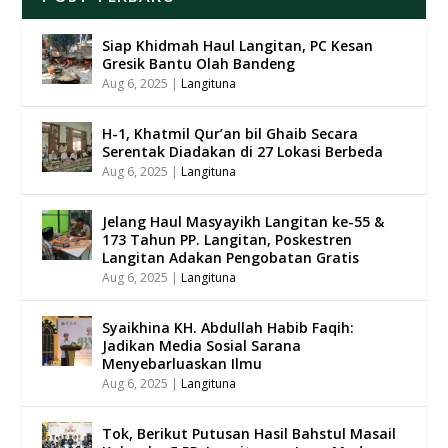
Siap Khidmah Haul Langitan, PC Kesan
Gresik Bantu Olah Bandeng
Aug 6, 2025
|
Langituna
H-1, Khatmil Qur’an bil Ghaib Secara
Serentak Diadakan di 27 Lokasi Berbeda
Aug 6, 2025
|
Langituna
Jelang Haul Masyayikh Langitan ke-55 &
173 Tahun PP. Langitan, Poskestren
Langitan Adakan Pengobatan Gratis
Aug 6, 2025
|
Langituna
Syaikhina KH. Abdullah Habib Faqih:
Jadikan Media Sosial Sarana
Menyebarluaskan Ilmu
Aug 6, 2025
|
Langituna
Tok, Berikut Putusan Hasil Bahstul Masail