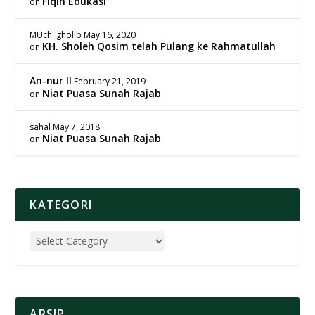
Fiqih Edukasi
on
MUch. gholib
May 16, 2020
KH. Sholeh Qosim telah Pulang ke Rahmatullah
on
An-nur II
February 21, 2019
Niat Puasa Sunah Rajab
on
sahal
May 7, 2018
Niat Puasa Sunah Rajab
on
KATEGORI
ARSIP