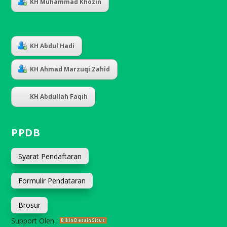
KH Muhammad Khozin
KH Abdul Hadi
KH Ahmad Marzuqi Zahid
KH Abdullah Faqih
PPDB
Syarat Pendaftaran
Formulir Pendataran
Brosur
Support Oleh :