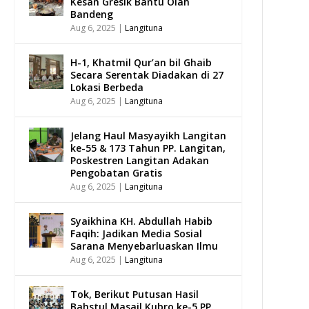
Kesan Gresik Bantu Olah
Bandeng
Aug 6, 2025
|
Langituna
H-1, Khatmil Qur’an bil Ghaib
Secara Serentak Diadakan di 27
Lokasi Berbeda
Aug 6, 2025
|
Langituna
Jelang Haul Masyayikh Langitan
ke-55 & 173 Tahun PP. Langitan,
Poskestren Langitan Adakan
Pengobatan Gratis
Aug 6, 2025
|
Langituna
Syaikhina KH. Abdullah Habib
Faqih: Jadikan Media Sosial
Sarana Menyebarluaskan Ilmu
Aug 6, 2025
|
Langituna
Tok, Berikut Putusan Hasil
Bahstul Masail Kubro ke-5 PP.