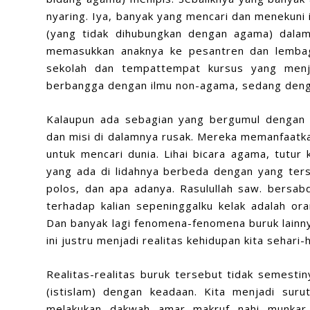
nyaring. Iya, banyak yang mencari dan menekuni i
(yang tidak dihubungkan dengan agama) dala
memasukkan anaknya ke pesantren dan lembag
sekolah dan tempattempat kursus yang menj
berbangga dengan ilmu non-agama, sedang denga
Kalaupun ada sebagian yang bergumul dengan ilm
dan misi di dalamnya rusak. Mereka memanfaatkan 
untuk mencari dunia. Lihai bicara agama, tutur
yang ada di lidahnya berbeda dengan yang ters
polos, dan apa adanya. Rasulullah saw. bersab
terhadap kalian sepeninggalku kelak adalah or
Dan banyak lagi fenomena-fenomena buruk lainny
ini justru menjadi realitas kehidupan kita sehari-h
Realitas-realitas buruk tersebut tidak semesti
(istislam) dengan keadaan. Kita menjadi sur
melakukan dakwah amar makruf nahi munkar.