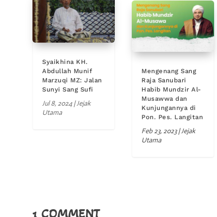
Syaikhina KH.
Abdullah Munif
Mengenang Sang
Marzuqi MZ: Jalan
Raja Sanubari
Sunyi Sang Sufi
Habib Mundzir Al-
Musawwa dan
Jul 8, 2024
|
Jejak
Kunjungannya di
Utama
Pon. Pes. Langitan
Feb 23, 2023
|
Jejak
Utama
1 COMMENT