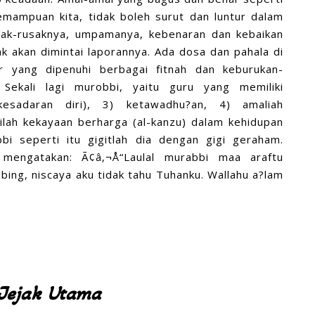
emampuan kita, tidak boleh surut dan luntur dalam
sak-rusaknya, umpamanya, kebenaran dan kebaikan
ak akan dimintai laporannya. Ada dosa dan pahala di
r yang dipenuhi berbagai fitnah dan keburukan-
 Sekali lagi murobbi, yaitu guru yang memiliki
(kesadaran diri), 3) ketawadhu?an, 4) amaliah
ilah kekayaan berharga (al-kanzu) dalam kehidupan
i seperti itu gigitlah dia dengan gigi geraham.
 mengatakan: Ã¢â‚¬Å“Laulal murabbi maa araftu
ing, niscaya aku tidak tahu Tuhanku. Wallahu a?lam
Jejak Utama