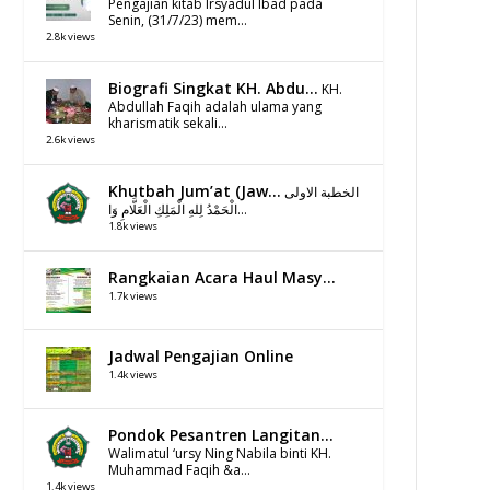
Pengajian kitab Irsyadul Ibad pada
Senin, (31/7/23) mem...
2.8k views
Biografi Singkat KH. Abdu...
KH.
Abdullah Faqih adalah ulama yang
kharismatik sekali...
2.6k views
Khutbah Jum’at (Jaw...
الخطبة الاولى
الْحَمْدُ لِلهِ الْمَلِكِ الْعَلَّامِ وَا...
1.8k views
Rangkaian Acara Haul Masy...
1.7k views
Jadwal Pengajian Online
1.4k views
Pondok Pesantren Langitan...
Walimatul ‘ursy Ning Nabila binti KH.
Muhammad Faqih &a...
1.4k views