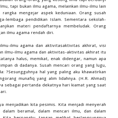
lmu, tapi bukan ilmu agama, melainkan ilmu-ilmu lain
m rangka mengejar aspek keduniaan. Orang susah
a-lembaga pendidikan Islam. Sementara sekolah-
anjikan materi pendaftarnya membeludak. Orang
n ilmu agama rendah diri.
u-ilmu agama dan aktivitasaktivitas akhirat, visi
ilmu-ilmu agama dan aktivitas-aktivitas akhirat itu
 katanya halus, memikat, enak didengar, namun apa
impan di dadanya. Susah mencari orang yang lugu,
da: ?Sesungguhnya hal yang paling aku khawatirkan
angorang munafiq yang alim lidahnya. (H.R. Ahmad)
a sebagai pertanda dekatnya hari kiamat yang saat
ari.
nya menjadikan kita pesimis. Kita menjadi menyerah
ut dalam beramal, dalam mencari ilmu, dan dalam
 Kita berpangku tangan melihat berlangsungnya