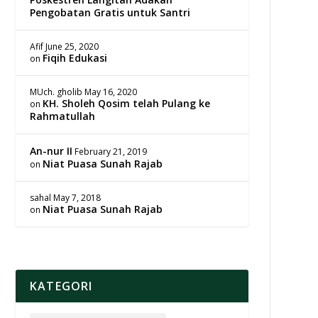
Pengobatan Gratis untuk Santri
Afif
June 25, 2020
Fiqih Edukasi
on
MUch. gholib
May 16, 2020
KH. Sholeh Qosim telah Pulang ke
on
Rahmatullah
An-nur II
February 21, 2019
Niat Puasa Sunah Rajab
on
sahal
May 7, 2018
Niat Puasa Sunah Rajab
on
KATEGORI