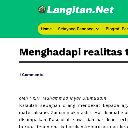
Home
Selayang Pandang
Biografi P
Menghadapi realitas
1 Comments
oleh : K.H. Muhammad Ihya? Ulumuddin
Kalaulah sebagian orang mendekat kepada aga
materialisme. Zaman makin akhir. Hari kiamat ki
disampaikan Rasulullah saw. kian hari kian ter
berupa fenomena keburukan-keburukan dan keterb