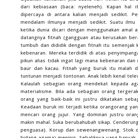
dari kebiasaan (baca: nyeleneh). Kapan hal i
dipercaya di antara kalian menjadi sedikit. 
mendalam ilmunya menjadi sedikit. Suatu ilmu
ketika dunia dicari dengan menggunakan amal ak
datangnya fitnah (gangguan atau kerusakan ber
tumbuh dan dididik dengan fitnah itu semenjak k
kebenaran. Mereka terdidik di atas penyimpang
pikun alias tidak ingat lagi mana kebenaran dan 
baur dan kacau. Fitnah yang buruk itu malah d
tuntunan menjadi tontonan. Anak lebih kenal tele
Kalaulah sebagian orang mendekat kepada aga
materialisme. Bila ada sebagian orang tergera
orang yang baik-baik ini justru dikatakan seba
Keadaan buruk ini terjadi ketika orangorang ya
mencari orang jujur. Yang dominan justru orang
makin mahal. Suka berubahubah sikap. Cenderung 
penguasa). Korup dan sewenangwenang. Stok o
bidang agama) menipis. Sebaliknya yang banyak 