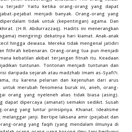
tu terjadi? Yaitu ketika orang-orang yang dapat
Pejabat-pejabat menjadi banyak. Orang-orang yang
 diperdalam tidak untuk (kepentingan) agama. Dan
hirat. (H.R. Abdurrazzaq). Hadits ini menerangkan
agama) mengiringi dekatnya hari kiamat. Anak-anak
ecil hingga dewasa. Mereka tidak mengenal jatidiri
an fithrah kebenaran. Orang-orang tua pun menjadi
mana kebatilan akibat terjangan fitnah itu. Keadaan
ijadikan tuntunan. Tontonan menjadi tuntunan dan
visi daripada sejarah atau madzhab Imam as-Syafi?i.
ma, itu karena pelarian dan kejenuhan dari arus
k untuk merubah fenomena buruk ini, aneh, orang-
gai orang yang nyeleneh alias tidak biasa (asing).
ng dapat dipercaya (amanat) semakin sedikit. Susah
-orang yang luntur prinsipnya. Khianat. Idealisme
melanggar janji. Bertipe laksana amir (pejabat dan
rang-orang yang faqih (yang mendalam ilmunya di
adalah orang-orang yang kosong ilmu tapi berbunyi