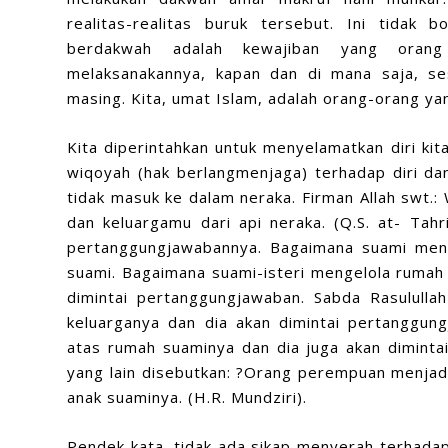
realitas-realitas buruk tersebut. Ini tidak 
berdakwah adalah kewajiban yang orang 
melaksanakannya, kapan dan di mana saja, s
masing. Kita, umat Islam, adalah orang-orang yan
Kita diperintahkan untuk menyelamatkan diri kita
wiqoyah (hak berlangmenjaga) terhadap diri da
tidak masuk ke dalam neraka. Firman Allah swt.:
dan keluargamu dari api neraka. (Q.S. at- Tahr
pertanggungjawabannya. Bagaimana suami meng
suami. Bagaimana suami-isteri mengelola rumah
dimintai pertanggungjawaban. Sabda Rasulullah
keluarganya dan dia akan dimintai pertanggu
atas rumah suaminya dan dia juga akan diminta
yang lain disebutkan: ?Orang perempuan menjad
anak suaminya. (H.R. Mundziri).
Pendek kata, tidak ada sikap menyerah terhada