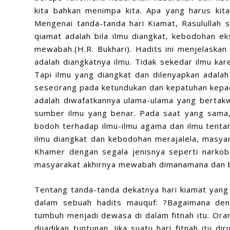
kita bahkan menimpa kita. Apa yang harus kit
Mengenai tanda-tanda hari Kiamat, Rasulullah 
qiamat adalah bila ilmu diangkat, kebodohan ek
mewabah.(H.R. Bukhari). Hadits ini menjelaskan
adalah diangkatnya ilmu. Tidak sekedar ilmu kar
Tapi ilmu yang diangkat dan dilenyapkan adala
seseorang pada ketundukan dan kepatuhan kepada 
adalah diwafatkannya ulama-ulama yang bertakw
sumber ilmu yang benar. Pada saat yang sama,
bodoh terhadap ilmu-ilmu agama dan ilmu tenta
ilmu diangkat dan kebodohan merajalela, masya
Khamer dengan segala jenisnya seperti narkoba
masyarakat akhirnya mewabah dimanamana dan bi
Tentang tanda-tanda dekatnya hari kiamat yang 
dalam sebuah hadits mauquf: ?Bagaimana dengan
tumbuh menjadi dewasa di dalam fitnah itu. Oran
dijadikan tuntunan. Jika suatu hari fitnah itu di