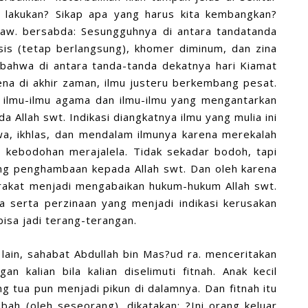
a lakukan? Sikap apa yang harus kita kembangkan?
saw. bersabda: Sesungguhnya di antara tandatanda
sis (tetap berlangsung), khomer diminum, dan zina
bahwa di antara tanda-tanda dekatnya hari Kiamat
ena di akhir zaman, ilmu justeru berkembang pesat.
h ilmu-ilmu agama dan ilmu-ilmu yang mengantarkan
Allah swt. Indikasi diangkatnya ilmu yang mulia ini
a, ikhlas, dan mendalam ilmunya karena merekalah
 kebodohan merajalela. Tidak sekadar bodoh, tapi
ng penghambaan kepada Allah swt. Dan oleh karena
rakat menjadi mengabaikan hukum-hukum Allah swt.
 serta perzinaan yang menjadi indikasi kerusakan
sa jadi terang-terangan.
lain, sahabat Abdullah bin Mas?ud ra. menceritakan
 kalian bila kalian diselimuti fitnah. Anak kecil
g tua pun menjadi pikun di dalamnya. Dan fitnah itu
rubah (oleh seseorang), dikatakan: ?Ini orang keluar