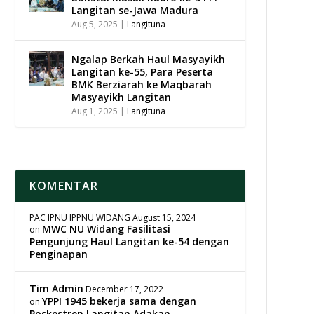
Langitan se-Jawa Madura
Aug 5, 2025
|
Langituna
Ngalap Berkah Haul Masyayikh
Langitan ke-55, Para Peserta
BMK Berziarah ke Maqbarah
Masyayikh Langitan
Aug 1, 2025
|
Langituna
KOMENTAR
PAC IPNU IPPNU WIDANG
August 15, 2024
MWC NU Widang Fasilitasi
on
Pengunjung Haul Langitan ke-54 dengan
Penginapan
Tim Admin
December 17, 2022
YPPI 1945 bekerja sama dengan
on
Poskestren Langitan Adakan