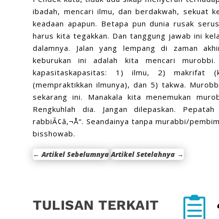
ibadah, mencari ilmu, dan berdakwah, sekuat k
keadaan apapun. Betapa pun dunia rusak seru
harus kita tegakkan. Dan tanggung jawab ini kel
dalamnya. Jalan yang lempang di zaman akhi
keburukan ini adalah kita mencari murobbi.
kapasitaskapasitas: 1) ilmu, 2) makrifat 
(mempraktikkan ilmunya), dan 5) takwa. Murobb
sekarang ini. Manakala kita menemukan murobb
Rengkuhlah dia. Jangan dilepaskan. Pepatah
rabbiÃ¢â‚¬Å“. Seandainya tanpa murabbi/pembimb
bisshowab.
←
Artikel Sebelumnya
Artikel Setelahnya
→

TULISAN TERKAIT