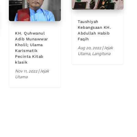
Taushiyah
Kebangsaan KH.
KH. Quhwanul
Abdullah Habib
Adib Munawwar
Faqih
Kholil; Ulama
Aug 20, 2022
|
Jejak
Karismatik
Utama
,
Langituna
Pecinta Kitab
klasik
Nov 11, 2022
|
Jejak
Utama