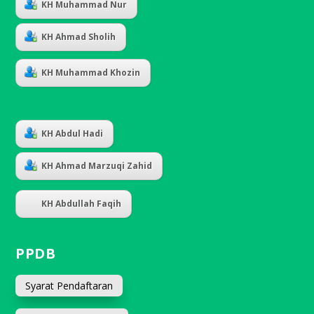
KH Muhammad Nur
KH Ahmad Sholih
KH Muhammad Khozin
KH Abdul Hadi
KH Ahmad Marzuqi Zahid
KH Abdullah Faqih
PPDB
Syarat Pendaftaran