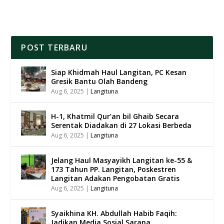
POST TERBARU
Siap Khidmah Haul Langitan, PC Kesan
Gresik Bantu Olah Bandeng
Aug 6, 2025
|
Langituna
H-1, Khatmil Qur’an bil Ghaib Secara
Serentak Diadakan di 27 Lokasi Berbeda
Aug 6, 2025
|
Langituna
Jelang Haul Masyayikh Langitan ke-55 &
173 Tahun PP. Langitan, Poskestren
Langitan Adakan Pengobatan Gratis
Aug 6, 2025
|
Langituna
Syaikhina KH. Abdullah Habib Faqih:
Jadikan Media Sosial Sarana