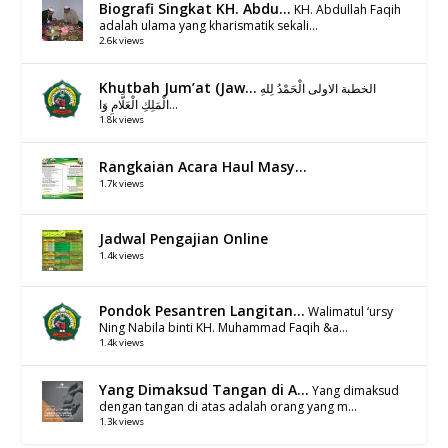
Biografi Singkat KH. Abdu...
KH. Abdullah Faqih
adalah ulama yang kharismatik sekali...
2.6k views
Khutbah Jum’at (Jaw...
الخطبة الاولى الْحَمْدُ لِلهِ
الْمَلِكِ الْعَلَّامِ وَا...
1.8k views
Rangkaian Acara Haul Masy...
1.7k views
Jadwal Pengajian Online
1.4k views
Pondok Pesantren Langitan...
Walimatul ‘ursy
Ning Nabila binti KH. Muhammad Faqih &a...
1.4k views
Yang Dimaksud Tangan di A...
Yang dimaksud
dengan tangan di atas adalah orang yang m...
1.3k views