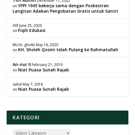
Tim Admin
December 17, 2022
YPPI 1945 bekerja sama dengan Poskestren
on
Langitan Adakan Pengobatan Gratis untuk Santri
Afif
June 25, 2020
Fiqih Edukasi
on
MUch. gholib
May 16, 2020
KH. Sholeh Qosim telah Pulang ke Rahmatullah
on
An-nur II
February 21, 2019
Niat Puasa Sunah Rajab
on
sahal
May 7, 2018
Niat Puasa Sunah Rajab
on
KATEGORI