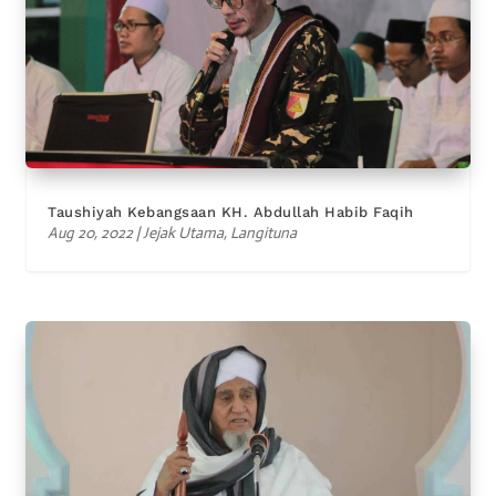
Taushiyah Kebangsaan KH. Abdullah Habib Faqih
Aug 20, 2022
|
Jejak Utama
,
Langituna