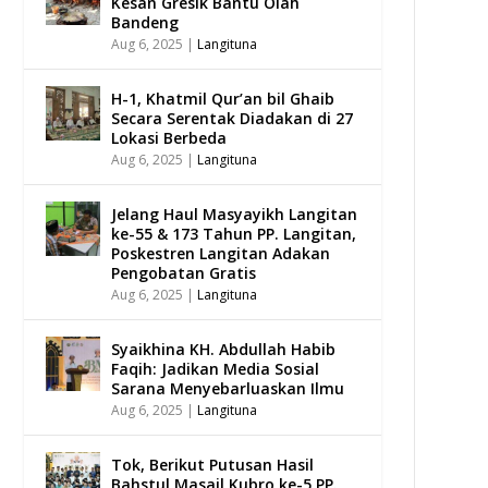
Kesan Gresik Bantu Olah
Bandeng
Aug 6, 2025
|
Langituna
H-1, Khatmil Qur’an bil Ghaib
Secara Serentak Diadakan di 27
Lokasi Berbeda
Aug 6, 2025
|
Langituna
Jelang Haul Masyayikh Langitan
ke-55 & 173 Tahun PP. Langitan,
Poskestren Langitan Adakan
Pengobatan Gratis
Aug 6, 2025
|
Langituna
Syaikhina KH. Abdullah Habib
Faqih: Jadikan Media Sosial
Sarana Menyebarluaskan Ilmu
Aug 6, 2025
|
Langituna
Tok, Berikut Putusan Hasil
Bahstul Masail Kubro ke-5 PP.