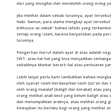
dari yang mungkar,dan merekalah orang-orang y
Jika melihat dalam sebab turunnya, ayat tersebu
Nabi. Namun, para ulama mengkaji ayat tersebut
bikhususi
as-
sabab
”
bahwa lafadz yang terkandun
setiap orang Islam, karena berpatokan pada pe
turunnya.
Pengertian ma’ruf dalam ayat di atas adalah sega
SWT, atau hal-hal yang bisa menjadikan semanga
sebaliknya Munkar berarti hal atau perbuatan yan
Lebih lanjut perlu kami tambahkan bahwa mungka
oleh syariat Islam berdasarkan nash Qur’an dan H
oleh orang mukalaf (baligh dan berakal) atau yan
orang melihat anak kecil yang belum baligh atau
dan menumpahkan araknya, atau melihat orang gi
Kewajiban itu berlaku bagi orang yang melihat a