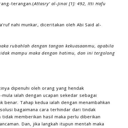
rang-terangan.(
Attasry’
a
l
–
Jinai
[
1
]:
492,
Itti Hafu
ruf nahi munkar, diceritakan oleh Abi Said al-
aka rubahlah dengan tangan kekuasaanmu,
apabila
 tidak mampu maka dengan hatimu,
dan ini tergolong
inya dipenuhi oleh orang yang hendak
a-mula ialah dengan ucapan sekedar sebagai
ak benar. Tahap kedua ialah dengan menambahkan
olusi bagaimana cara terhindar dari tindak
n tidak memberikan hasil maka perlu diberikan
ancaman. Dan, jika langkah itupun mentah maka