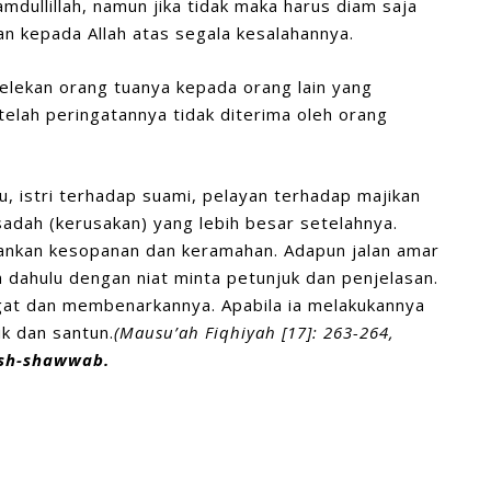
amdullillah, namun jika tidak maka harus diam saja
n kepada Allah atas segala kesalahannya.
elekan orang tuanya kepada orang lain yang
telah peringatannya tidak diterima oleh orang
, istri terhadap suami, pelayan terhadap majikan
sadah (kerusakan) yang lebih besar setelahnya.
epankan kesopanan dan keramahan. Adapun jalan amar
h dahulu dengan niat minta petunjuk dan penjelasan.
ingat dan membenarkannya. Apabila ia melakukannya
k dan santun.
(Maus
u’
ah Fi
q
hiyah
[
17
]:
263-264,
ash-shawwab.