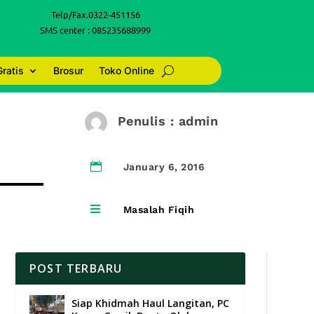
Telp/Fax.0322-451156
SMS center : 085235688999
Gratis
Brosur
Toko Online
Penulis : admin

January 6, 2016

Masalah Fiqih
POST TERBARU
Siap Khidmah Haul Langitan, PC