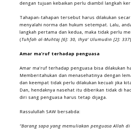
dengan tujuan kebaikan perlu diambil langkah ker
Tahapan-tahapan tersebut harus dilakukan secar
menyalahi norma dan hukum setempat. Lalu, anda
langkah pertama dan kedua, maka tidak perlu m
(
Tuhfa
h al-
Muhtaj
[
6
]:
30,
Ihya’ Ulumudin
[
2
]:
337
Amar ma’ruf terhadap penguasa
Amar ma’ruf terhadap penguasa bisa dilakukan 
Memberitahukan dan menasehatinya dengan lemah
dan keempat tidak perlu dilakukan kecuali jika kit
Dan, hendaknya nasehat itu diberikan tidak di 
diri sang penguasa harus tetap dijaga.
Rassulullah SAW bersabda:
”Barang sapa yang memuliakan penguas
a
Allah di