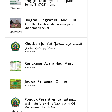
Pengajian kitab Irsyadul Ibad pada
Senin, (31/7/23) mem...
2.8k views
Biografi Singkat KH. Abdu...
KH.
Abdullah Faqih adalah ulama yang
kharismatik sekali...
2.6k views
Khutbah Jum’at (Jaw...
الخطبة الاولى
الْحَمْدُ لِلهِ الْمَلِكِ الْعَلَّامِ وَا...
1.8k views
Rangkaian Acara Haul Masy...
1.7k views
Jadwal Pengajian Online
1.4k views
Pondok Pesantren Langitan...
Walimatul ‘ursy Ning Nabila binti KH.
Muhammad Faqih &a...
1.4k views