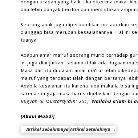
dengan ucapan yang baik. Jika diterima maka: Alh
dan lebih banyak berdoa dan memintakan ampuna
Seorang anak juga diperbolehkan melaporkan kej
dianggap bisa merubah kesaalahannya. Hal ini se
tuanya.
Adapun amar ma’ruf seorang murid terhadap guru
ini juga dianjurkan, selama tidak ada dugaan maf
Maka dari itu di dalam amar ma’ruf lebih diked
ma’ruf yang terdapat ialah dengan bertanya lebi
Apabila kesalahan itu karena lupa maka ia bisa 
karena sengaja maka harus dijelaskan dengan bai
Bugya
h a
l
-M
ustarsyidin
:
251)
.
Wallahu a’lam bi 
[Abdul Mubdi]
←
Artikel Sebelumnya
Artikel Setelahnya
→