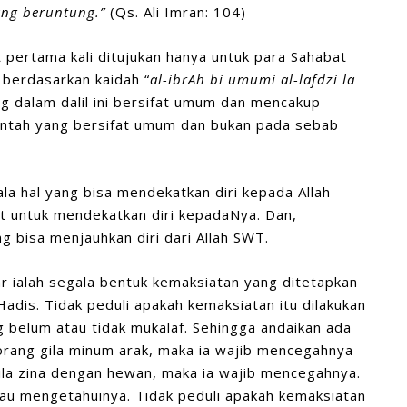
ang beruntung.”
(Qs. Ali Imran: 104)
t pertama kali ditujukan hanya untuk para Sahabat
 berdasarkan kaidah “
al-ibr
A
h bi umumi
al-
lafdzi la
g dalam dalil ini bersifat umum dan mencakup
rintah yang bersifat umum dan bukan pada sebab
la hal yang bisa mendekatkan diri kepada Allah
t untuk mendekatkan diri kepadaNya. Dan,
g bisa menjauhkan diri dari Allah SWT.
r ialah segala bentuk kemaksiatan yang ditetapkan
adis. Tidak peduli apakah kemaksiatan itu dilakukan
g belum atau tidak mukalaf. Sehingga andaikan ada
 orang gila minum arak, maka ia wajib mencegahnya
la zina dengan hewan, maka ia wajib mencegahnya.
tau mengetahuinya. Tidak peduli apakah kemaksiatan