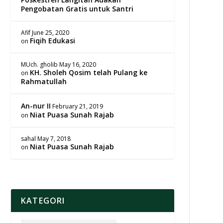
Pengobatan Gratis untuk Santri
Afif
June 25, 2020
Fiqih Edukasi
on
MUch. gholib
May 16, 2020
KH. Sholeh Qosim telah Pulang ke
on
Rahmatullah
An-nur II
February 21, 2019
Niat Puasa Sunah Rajab
on
sahal
May 7, 2018
Niat Puasa Sunah Rajab
on
KATEGORI