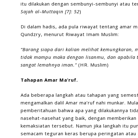
itu dilakukan dengan sembunyi-sembunyi atau te
Saja
h a
l
–
Muttaqin
[
7
]:
52
)
Di dalam hadis, ada pula riwayat tentang amar ma’
Qundzry, menurut Riwayat Imam Muslim:
“Barang siapa dari kalian melihat kemungkaran,
m
tidak mampu maka dengan lisanmu,
dan apabila
sangat lemahnya iman.
”
(HR. Muslim)
Tahapan Amar Ma’ruf.
Ada beberapa langkah atau tahapan yang semest
mengamalkan dalil Amar ma’ruf nahi munkar. Mul
pemberitahuan bahwa apa yang dilakukannya tid
nasehat-nasehat yang baik, dengan memberikan s
kemaksiatan tersebut. Namun jika langkah itu pu
semacam teguran keras berupa peringatan atau 