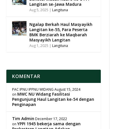
Langitan se-Jawa Madura
Aug 5, 2025
|
Langituna
Ngalap Berkah Haul Masyayikh
Langitan ke-55, Para Peserta
BMK Berziarah ke Maqbarah
Masyayikh Langitan
Aug 1, 2025
|
Langituna
KOMENTAR
PAC IPNU IPPNU WIDANG
August 15, 2024
MWC NU Widang Fasilitasi
on
Pengunjung Haul Langitan ke-54 dengan
Penginapan
Tim Admin
December 17, 2022
YPPI 1945 bekerja sama dengan
on
Poskestren Langitan Adakan