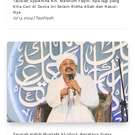
Tausiah Syaikhina KH. Ma’shum Faqih: Apa lagi yang
Kita Cari di Dunia ini Selain Ridha Allah dan Rasul-
Nya
Jul 13, 2024
|
Taushiyah
Tausiah Habib Mustafa Al-Idrus: Beratnya Tugas