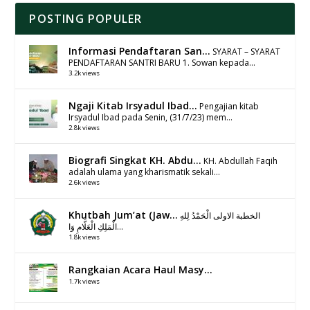
POSTING POPULER
Informasi Pendaftaran San...
SYARAT – SYARAT
PENDAFTARAN SANTRI BARU 1. Sowan kepada...
3.2k views
Ngaji Kitab Irsyadul Ibad...
Pengajian kitab
Irsyadul Ibad pada Senin, (31/7/23) mem...
2.8k views
Biografi Singkat KH. Abdu...
KH. Abdullah Faqih
adalah ulama yang kharismatik sekali...
2.6k views
Khutbah Jum’at (Jaw...
الخطبة الاولى الْحَمْدُ لِلهِ
الْمَلِكِ الْعَلَّامِ وَا...
1.8k views
Rangkaian Acara Haul Masy...
1.7k views