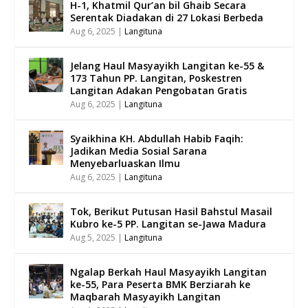
H-1, Khatmil Qur’an bil Ghaib Secara
Serentak Diadakan di 27 Lokasi Berbeda
Aug 6, 2025
|
Langituna
Jelang Haul Masyayikh Langitan ke-55 &
173 Tahun PP. Langitan, Poskestren
Langitan Adakan Pengobatan Gratis
Aug 6, 2025
|
Langituna
Syaikhina KH. Abdullah Habib Faqih:
Jadikan Media Sosial Sarana
Menyebarluaskan Ilmu
Aug 6, 2025
|
Langituna
Tok, Berikut Putusan Hasil Bahstul Masail
Kubro ke-5 PP. Langitan se-Jawa Madura
Aug 5, 2025
|
Langituna
Ngalap Berkah Haul Masyayikh Langitan
ke-55, Para Peserta BMK Berziarah ke
Maqbarah Masyayikh Langitan