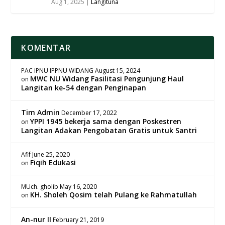
Aug 1, 2025
|
Langituna
KOMENTAR
PAC IPNU IPPNU WIDANG
August 15, 2024
MWC NU Widang Fasilitasi Pengunjung Haul
on
Langitan ke-54 dengan Penginapan
Tim Admin
December 17, 2022
YPPI 1945 bekerja sama dengan Poskestren
on
Langitan Adakan Pengobatan Gratis untuk Santri
Afif
June 25, 2020
Fiqih Edukasi
on
MUch. gholib
May 16, 2020
KH. Sholeh Qosim telah Pulang ke Rahmatullah
on
An-nur II
February 21, 2019