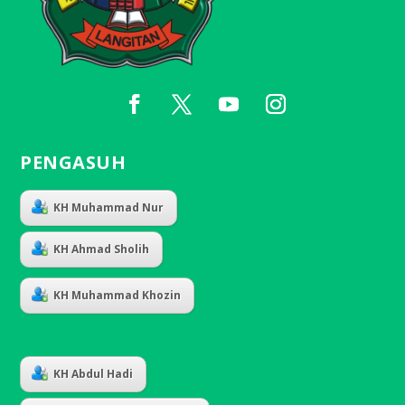
PENGASUH
KH Muhammad Nur
KH Ahmad Sholih
KH Muhammad Khozin
KH Abdul Hadi