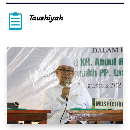

Taushiyah