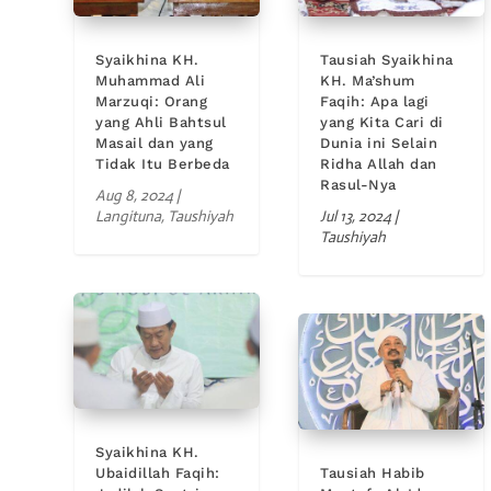
Syaikhina KH.
Tausiah Syaikhina
Muhammad Ali
KH. Ma’shum
Marzuqi: Orang
Faqih: Apa lagi
yang Ahli Bahtsul
yang Kita Cari di
Masail dan yang
Dunia ini Selain
Tidak Itu Berbeda
Ridha Allah dan
Rasul-Nya
Aug 8, 2024
|
Langituna
,
Taushiyah
Jul 13, 2024
|
Taushiyah
Syaikhina KH.
Ubaidillah Faqih:
Tausiah Habib