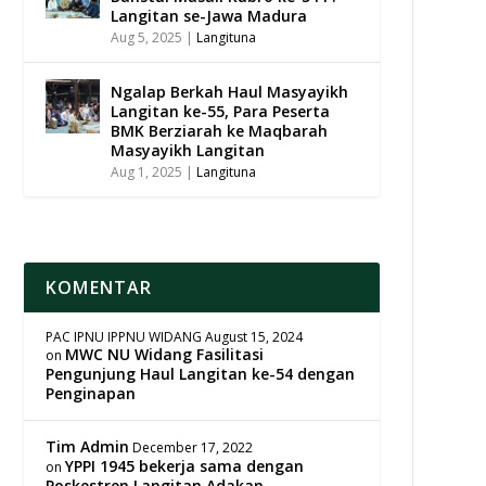
Langitan se-Jawa Madura
Aug 5, 2025
|
Langituna
Ngalap Berkah Haul Masyayikh
Langitan ke-55, Para Peserta
BMK Berziarah ke Maqbarah
Masyayikh Langitan
Aug 1, 2025
|
Langituna
KOMENTAR
PAC IPNU IPPNU WIDANG
August 15, 2024
MWC NU Widang Fasilitasi
on
Pengunjung Haul Langitan ke-54 dengan
Penginapan
Tim Admin
December 17, 2022
YPPI 1945 bekerja sama dengan
on
Poskestren Langitan Adakan