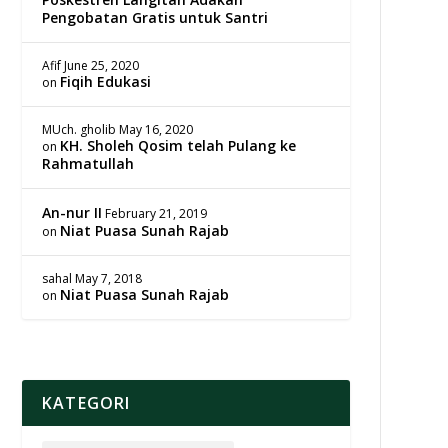
Pengobatan Gratis untuk Santri
Afif
June 25, 2020
Fiqih Edukasi
on
MUch. gholib
May 16, 2020
KH. Sholeh Qosim telah Pulang ke
on
Rahmatullah
An-nur II
February 21, 2019
Niat Puasa Sunah Rajab
on
sahal
May 7, 2018
Niat Puasa Sunah Rajab
on
KATEGORI