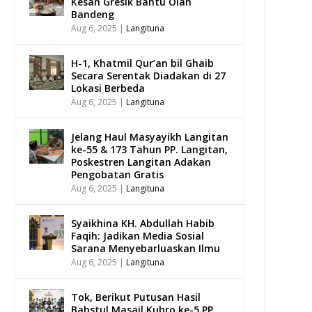
Kesan Gresik Bantu Olah
Bandeng
Aug 6, 2025
|
Langituna
H-1, Khatmil Qur’an bil Ghaib
Secara Serentak Diadakan di 27
Lokasi Berbeda
Aug 6, 2025
|
Langituna
Jelang Haul Masyayikh Langitan
ke-55 & 173 Tahun PP. Langitan,
Poskestren Langitan Adakan
Pengobatan Gratis
Aug 6, 2025
|
Langituna
Syaikhina KH. Abdullah Habib
Faqih: Jadikan Media Sosial
Sarana Menyebarluaskan Ilmu
Aug 6, 2025
|
Langituna
Tok, Berikut Putusan Hasil
Bahstul Masail Kubro ke-5 PP.