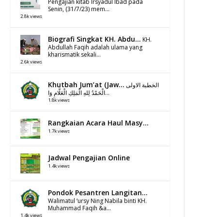
Pengajian kitab Irsyadul Ibad pada
Senin, (31/7/23) mem...
2.8k views
Biografi Singkat KH. Abdu...
KH.
Abdullah Faqih adalah ulama yang
kharismatik sekali...
2.6k views
Khutbah Jum’at (Jaw...
الخطبة الاولى
الْحَمْدُ لِلهِ الْمَلِكِ الْعَلَّامِ وَا...
1.8k views
Rangkaian Acara Haul Masy...
1.7k views
Jadwal Pengajian Online
1.4k views
Pondok Pesantren Langitan...
Walimatul ‘ursy Ning Nabila binti KH.
Muhammad Faqih &a...
1.4k views