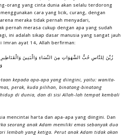
ng-orang yang cinta dunia akan selalu terdorong
menggunakan cara yang licik, curang, dengan
karena meraka tidak pernah menyadari,
idak pernah merasa cukup dengan apa yang sudah
agi, ini adalah sikap dasar manusia yang sangat jauh
i Imran ayat 14, Allah berfirman:
زُيِّنَ لِلنَّاسِ حُبُّ الشَّهَوَاتِ مِنَ النِّسَاءِ وَالْبَنِينَ وَالْقَنَاطِيرِ ا
وَ
taan kepada apa-apa yang diingini, yaitu: wanita-
emas, perak, kuda pilihan, binatang-binatang
hidup di dunia, dan di sisi Allah-lah tempat kembali
a mencintai harta dan apa-apa yang diingini. Dan
Jika seorang anak Adam memiliki emas sebanyak dua
ri lembah yang ketiga. Perut anak Adam tidak akan