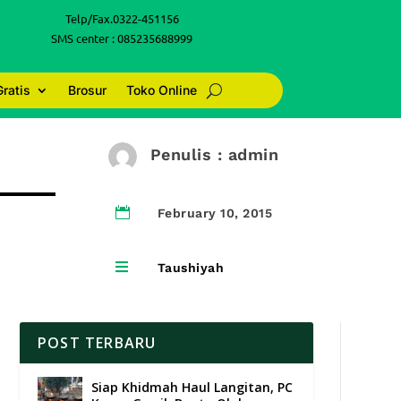
Telp/Fax.0322-451156
SMS center : 085235688999
Gratis
Brosur
Toko Online
h
Penulis : admin

February 10, 2015

Taushiyah
POST TERBARU
Siap Khidmah Haul Langitan, PC