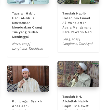
Tausiah Habib
Tausiah Habib
Hadi Al-Idrus:
Hasan bin Ismail
Keutamaan
Al-Muhdlor: Ini
Mendoakan Orang
Acara Mengenang
Tua yang Sudah
Para Pewaris Nabi
Meninggal
Sep 3, 2023
|
Nov 1, 2023
|
Langituna
,
Taushiyah
Langituna
,
Taushiyah
Tausiah KH.
Kunjungan Syaikh
Abdullah Habib
Anas Ash-
Faqih: Shalawat