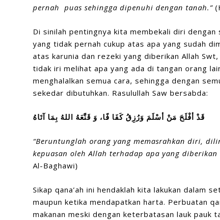
pernah puas sehingga dipenuhi dengan tanah.”
(
Di sinilah pentingnya kita membekali diri dengan
yang tidak pernah cukup atas apa yang sudah dimi
atas karunia dan rezeki yang diberikan Allah Swt
tidak iri melihat apa yang ada di tangan orang l
menghalalkan semua cara, sehingga dengan semu
sekedar dibutuhkan. Rasulullah Saw bersabda:
قَدْ
أفْلَحَ
مَنْ
أسْلَمَ
وَرُزِقُ
كَفَا
فًا،
وَ
قَنَّعَهُ
اللهُ
بِمَا
آتَاهُ
“Beruntunglah orang yang memasrahkan diri, dili
kepuasan oleh Allah terhadap apa yang diberikan
Al-Baghawi)
Sikap qana’ah ini hendaklah kita lakukan dalam set
maupun ketika mendapatkan harta. Perbuatan qan
makanan meski dengan keterbatasan lauk pauk t