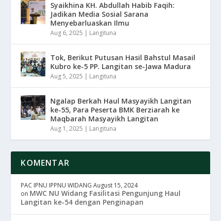
Syaikhina KH. Abdullah Habib Faqih:
Jadikan Media Sosial Sarana
Menyebarluaskan Ilmu
Aug 6, 2025
|
Langituna
Tok, Berikut Putusan Hasil Bahstul Masail
Kubro ke-5 PP. Langitan se-Jawa Madura
Aug 5, 2025
|
Langituna
Ngalap Berkah Haul Masyayikh Langitan
ke-55, Para Peserta BMK Berziarah ke
Maqbarah Masyayikh Langitan
Aug 1, 2025
|
Langituna
KOMENTAR
PAC IPNU IPPNU WIDANG
August 15, 2024
MWC NU Widang Fasilitasi Pengunjung Haul
on
Langitan ke-54 dengan Penginapan