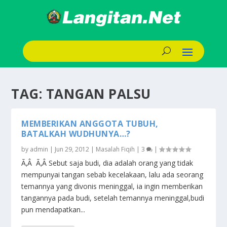
TAG:
TANGAN PALSU
MEMBERIKAN ANGGOTA TUBUH,
BATALKAH WUDHUNYA…?
by
admin
|
Jun 29, 2012
|
Masalah Fiqih
|
3
|
Ã‚Â Ã‚Â Sebut saja budi, dia adalah orang yang tidak
mempunyai tangan sebab kecelakaan, lalu ada seorang
temannya yang divonis meninggal, ia ingin memberikan
tangannya pada budi, setelah temannya meninggal,budi
pun mendapatkan...