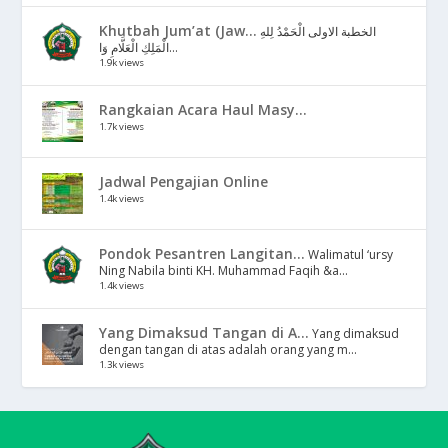
Khutbah Jum’at (Jaw...
الخطبة الاولى الْحَمْدُ لِلهِ
الْمَلِكِ الْعَلَّامِ وَا...
1.9k views
Rangkaian Acara Haul Masy...
1.7k views
Jadwal Pengajian Online
1.4k views
Pondok Pesantren Langitan...
Walimatul ‘ursy
Ning Nabila binti KH. Muhammad Faqih &a...
1.4k views
Yang Dimaksud Tangan di A...
Yang dimaksud
dengan tangan di atas adalah orang yang m...
1.3k views