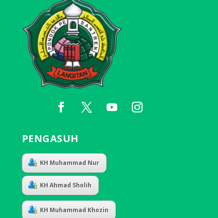
PENGASUH
KH Muhammad Nur
KH Ahmad Sholih
KH Muhammad Khozin