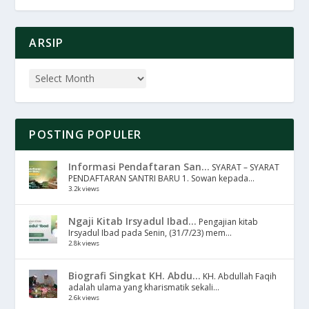
ARSIP
POSTING POPULER
Informasi Pendaftaran San...
SYARAT – SYARAT
PENDAFTARAN SANTRI BARU 1. Sowan kepada...
3.2k views
Ngaji Kitab Irsyadul Ibad...
Pengajian kitab
Irsyadul Ibad pada Senin, (31/7/23) mem...
2.8k views
Biografi Singkat KH. Abdu...
KH. Abdullah Faqih
adalah ulama yang kharismatik sekali...
2.6k views