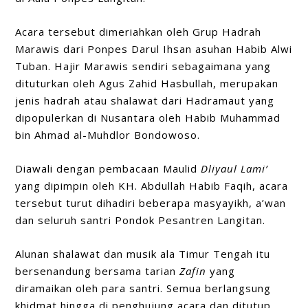
Acara tersebut dimeriahkan oleh Grup Hadrah
Marawis dari Ponpes Darul Ihsan asuhan Habib Alwi
Tuban. Hajir Marawis sendiri sebagaimana yang
dituturkan oleh Agus Zahid Hasbullah, merupakan
jenis hadrah atau shalawat dari Hadramaut yang
dipopulerkan di Nusantara oleh Habib Muhammad
bin Ahmad al-Muhdlor Bondowoso.
Diawali dengan pembacaan Maulid
D
liyaul Lami’
yang dipimpin oleh KH. Abdullah Habib Faqih, acara
tersebut turut dihadiri beberapa masyayikh, a’wan
dan seluruh santri Pondok Pesantren Langitan.
Alunan shalawat dan musik ala Timur Tengah itu
bersenandung bersama tarian
Zafin
yang
diramaikan oleh para santri. Semua berlangsung
khidmat hingga di penghujung acara dan ditutup