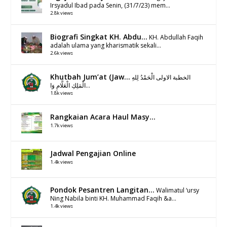
Irsyadul Ibad pada Senin, (31/7/23) mem...
2.8k views
Biografi Singkat KH. Abdu...
KH. Abdullah Faqih
adalah ulama yang kharismatik sekali...
2.6k views
Khutbah Jum’at (Jaw...
الخطبة الاولى الْحَمْدُ لِلهِ
الْمَلِكِ الْعَلَّامِ وَا...
1.8k views
Rangkaian Acara Haul Masy...
1.7k views
Jadwal Pengajian Online
1.4k views
Pondok Pesantren Langitan...
Walimatul ‘ursy
Ning Nabila binti KH. Muhammad Faqih &a...
1.4k views