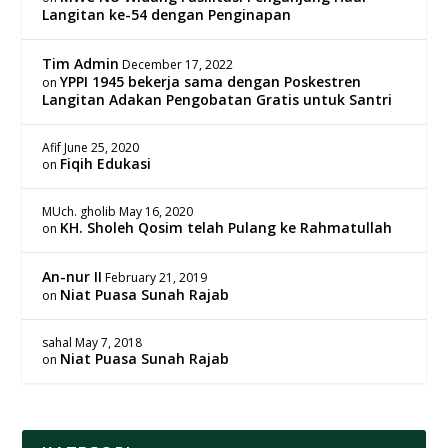
Langitan ke-54 dengan Penginapan
Tim Admin
December 17, 2022
YPPI 1945 bekerja sama dengan Poskestren
on
Langitan Adakan Pengobatan Gratis untuk Santri
Afif
June 25, 2020
Fiqih Edukasi
on
MUch. gholib
May 16, 2020
KH. Sholeh Qosim telah Pulang ke Rahmatullah
on
An-nur II
February 21, 2019
Niat Puasa Sunah Rajab
on
sahal
May 7, 2018
Niat Puasa Sunah Rajab
on