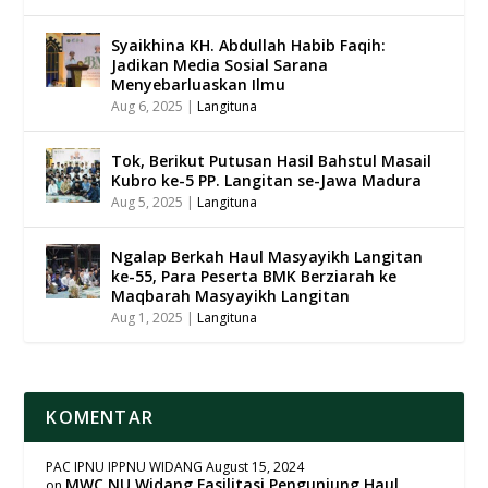
Syaikhina KH. Abdullah Habib Faqih:
Jadikan Media Sosial Sarana
Menyebarluaskan Ilmu
Aug 6, 2025
|
Langituna
Tok, Berikut Putusan Hasil Bahstul Masail
Kubro ke-5 PP. Langitan se-Jawa Madura
Aug 5, 2025
|
Langituna
Ngalap Berkah Haul Masyayikh Langitan
ke-55, Para Peserta BMK Berziarah ke
Maqbarah Masyayikh Langitan
Aug 1, 2025
|
Langituna
KOMENTAR
PAC IPNU IPPNU WIDANG
August 15, 2024
MWC NU Widang Fasilitasi Pengunjung Haul
on