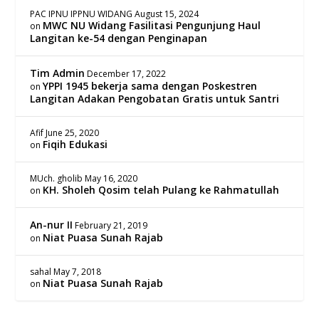
PAC IPNU IPPNU WIDANG
August 15, 2024
MWC NU Widang Fasilitasi Pengunjung Haul
on
Langitan ke-54 dengan Penginapan
Tim Admin
December 17, 2022
YPPI 1945 bekerja sama dengan Poskestren
on
Langitan Adakan Pengobatan Gratis untuk Santri
Afif
June 25, 2020
Fiqih Edukasi
on
MUch. gholib
May 16, 2020
KH. Sholeh Qosim telah Pulang ke Rahmatullah
on
An-nur II
February 21, 2019
Niat Puasa Sunah Rajab
on
sahal
May 7, 2018
Niat Puasa Sunah Rajab
on