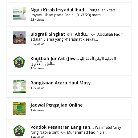
Ngaji Kitab Irsyadul Ibad...
Pengajian kitab
Irsyadul Ibad pada Senin, (31/7/23) mem...
2.8k views
Biografi Singkat KH. Abdu...
KH. Abdullah Faqih
adalah ulama yang kharismatik sekali...
2.6k views
Khutbah Jum’at (Jaw...
الخطبة الاولى الْحَمْدُ لِلهِ
الْمَلِكِ الْعَلَّامِ وَا...
1.8k views
Rangkaian Acara Haul Masy...
1.7k views
Jadwal Pengajian Online
1.4k views
Pondok Pesantren Langitan...
Walimatul ‘ursy
Ning Nabila binti KH. Muhammad Faqih &a...
1.4k views