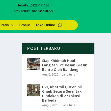
Telp/Fax.0322-451156
SMS center : 085235688999
Gratis
Brosur
Toko Online
POST TERBARU
Siap Khidmah Haul
Langitan, PC Kesan Gresik
Bantu Olah Bandeng
Aug 6, 2025
|
Langituna
H-1, Khatmil Qur’an bil
Ghaib Secara Serentak
Diadakan di 27 Lokasi
Berbeda
Aug 6, 2025
|
Langituna