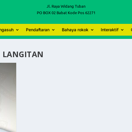
Jl. Raya Widang Tuban
PO BOX 02 Babat Kode Pos 62271
engasuh
Pendaftaran
Bahaya rokok
Interaktif
 LANGITAN