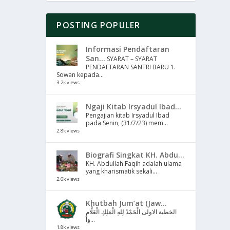
POSTING POPULER
Informasi Pendaftaran
San...
SYARAT – SYARAT
PENDAFTARAN SANTRI BARU 1.
Sowan kepada...
3.2k views
Ngaji Kitab Irsyadul Ibad...
Pengajian kitab Irsyadul Ibad
pada Senin, (31/7/23) mem...
2.8k views
Biografi Singkat KH. Abdu...
KH. Abdullah Faqih adalah ulama
yang kharismatik sekali...
2.6k views
Khutbah Jum’at (Jaw...
الخطبة الاولى الْحَمْدُ لِلهِ الْمَلِكِ الْعَلَّامِ
وَا...
1.8k views