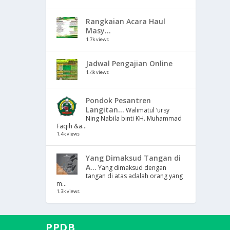
Rangkaian Acara Haul
Masy...
1.7k views
Jadwal Pengajian Online
1.4k views
Pondok Pesantren
Langitan...
Walimatul ‘ursy
Ning Nabila binti KH. Muhammad
Faqih &a...
1.4k views
Yang Dimaksud Tangan di
A...
Yang dimaksud dengan
tangan di atas adalah orang yang
m...
1.3k views
PPDB