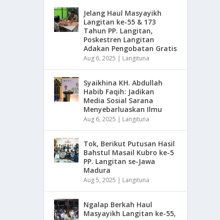
Jelang Haul Masyayikh
Langitan ke-55 & 173
Tahun PP. Langitan,
Poskestren Langitan
Adakan Pengobatan Gratis
Aug 6, 2025
|
Langituna
Syaikhina KH. Abdullah
Habib Faqih: Jadikan
Media Sosial Sarana
Menyebarluaskan Ilmu
Aug 6, 2025
|
Langituna
Tok, Berikut Putusan Hasil
Bahstul Masail Kubro ke-5
PP. Langitan se-Jawa
Madura
Aug 5, 2025
|
Langituna
Ngalap Berkah Haul
Masyayikh Langitan ke-55,