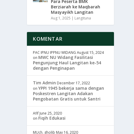
Para Peserta BMK
Berziarah ke Maqbarah
Masyayikh Langitan
Aug 1, 2025
|
Langituna
KOMENTAR
PAC IPNU IPPNU WIDANG
August 15, 2024
MWC NU Widang Fasilitasi
on
Pengunjung Haul Langitan ke-54
dengan Penginapan
Tim Admin
December 17, 2022
YPPI 1945 bekerja sama dengan
on
Poskestren Langitan Adakan
Pengobatan Gratis untuk Santri
Afif
June 25, 2020
Fiqih Edukasi
on
MUch. gholib
May 16, 2020