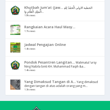
Khutbah Jum’at (Jaw...
الخطبة الاولى الْحَمْدُ لِلهِ
الْمَلِكِ الْعَلَّامِ وَا...
1.9k views
Rangkaian Acara Haul Masy...
1.7k views
Jadwal Pengajian Online
1.4k views
Pondok Pesantren Langitan...
Walimatul ‘ursy
Ning Nabila binti KH. Muhammad Faqih &a...
1.4k views
Yang Dimaksud Tangan di A...
Yang dimaksud
dengan tangan di atas adalah orang yang m...
1.3k views