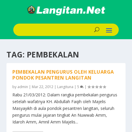
TAG:
PEMBEKALAN
PEMBEKALAN PENGURUS OLEH KELUARGA
PONDOK PESANTREN LANGITAN
by
admin
|
Mar 22, 2012
|
Langituna
|
5
|
Rabu 21/03/2012: Dalam rangka pembekalan pengurus
setelah wafatnya KH. Abdullah Faqih oleh Majelis
Masyayikh di aula pondok pesantren langitan, seluruh
pengurus mulai jajaran tingkat An Nuwwab Amm,
Idaroh Amm, Amnil Amm Majelis...