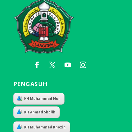
PENGASUH
KH Muhammad Nur
KH Ahmad Sholih
KH Muhammad Khozin