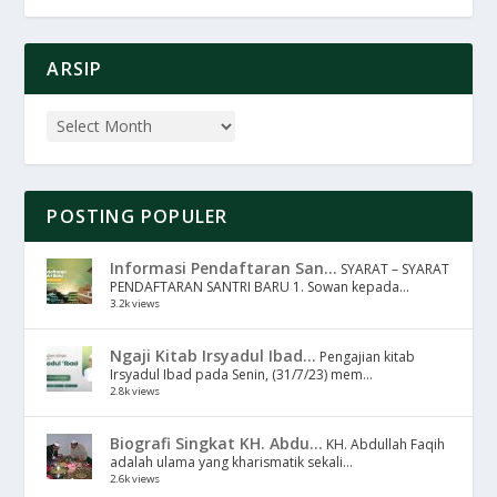
ARSIP
POSTING POPULER
Informasi Pendaftaran San...
SYARAT – SYARAT
PENDAFTARAN SANTRI BARU 1. Sowan kepada...
3.2k views
Ngaji Kitab Irsyadul Ibad...
Pengajian kitab
Irsyadul Ibad pada Senin, (31/7/23) mem...
2.8k views
Biografi Singkat KH. Abdu...
KH. Abdullah Faqih
adalah ulama yang kharismatik sekali...
2.6k views