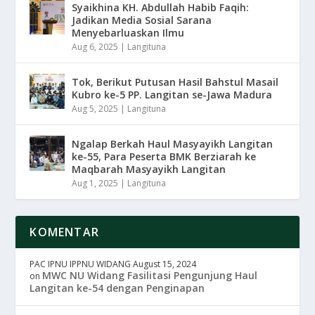
Syaikhina KH. Abdullah Habib Faqih:
Jadikan Media Sosial Sarana
Menyebarluaskan Ilmu
Aug 6, 2025
|
Langituna
Tok, Berikut Putusan Hasil Bahstul Masail
Kubro ke-5 PP. Langitan se-Jawa Madura
Aug 5, 2025
|
Langituna
Ngalap Berkah Haul Masyayikh Langitan
ke-55, Para Peserta BMK Berziarah ke
Maqbarah Masyayikh Langitan
Aug 1, 2025
|
Langituna
KOMENTAR
PAC IPNU IPPNU WIDANG
August 15, 2024
MWC NU Widang Fasilitasi Pengunjung Haul
on
Langitan ke-54 dengan Penginapan