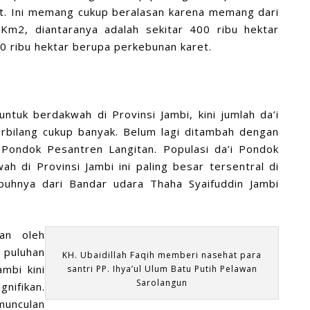
et. Ini memang cukup beralasan karena memang dari
 Km2, diantaranya adalah sekitar 400 ribu hektar
0 ribu hektar berupa perkebunan karet.
untuk berdakwah di Provinsi Jambi, kini jumlah da’i
erbilang cukup banyak. Belum lagi ditambah dengan
 Pondok Pesantren Langitan. Populasi da’i Pondok
 di Provinsi Jambi ini paling besar tersentral di
puhnya dari Bandar udara Thaha Syaifuddin Jambi
tan oleh
 puluhan
KH. Ubaidillah Faqih memberi nasehat para
mbi kini
santri PP. Ihya’ul Ulum Batu Putih Pelawan
Sarolangun
nifikan.
munculan