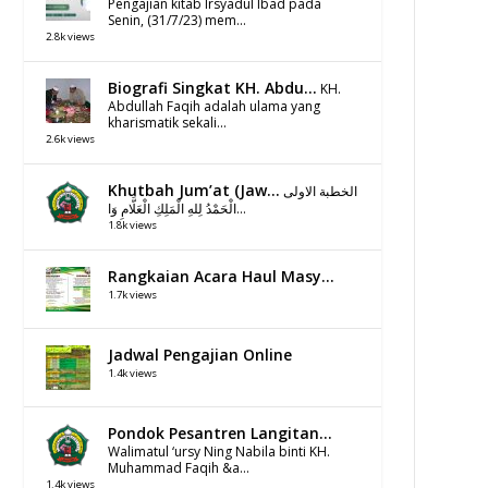
Pengajian kitab Irsyadul Ibad pada
Senin, (31/7/23) mem...
2.8k views
Biografi Singkat KH. Abdu...
KH.
Abdullah Faqih adalah ulama yang
kharismatik sekali...
2.6k views
Khutbah Jum’at (Jaw...
الخطبة الاولى
الْحَمْدُ لِلهِ الْمَلِكِ الْعَلَّامِ وَا...
1.8k views
Rangkaian Acara Haul Masy...
1.7k views
Jadwal Pengajian Online
1.4k views
Pondok Pesantren Langitan...
Walimatul ‘ursy Ning Nabila binti KH.
Muhammad Faqih &a...
1.4k views