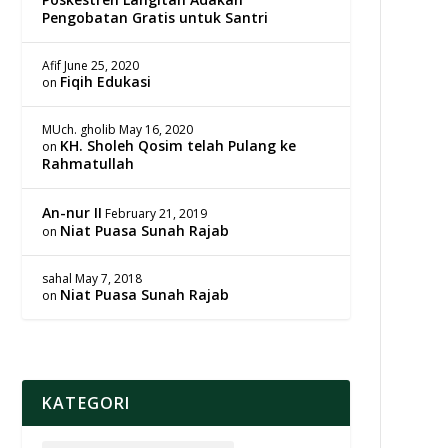
Pengobatan Gratis untuk Santri
Afif
June 25, 2020
Fiqih Edukasi
on
MUch. gholib
May 16, 2020
KH. Sholeh Qosim telah Pulang ke
on
Rahmatullah
An-nur II
February 21, 2019
Niat Puasa Sunah Rajab
on
sahal
May 7, 2018
Niat Puasa Sunah Rajab
on
KATEGORI