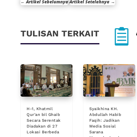
←
Artikel Sebelumnya
Artikel Setelahnya
→

TULISAN TERKAIT
H-1, Khatmil
Syaikhina KH.
Qur’an bil Ghaib
Abdullah Habib
Secara Serentak
Faqih: Jadikan
Diadakan di 27
Media Sosial
Lokasi Berbeda
Sarana