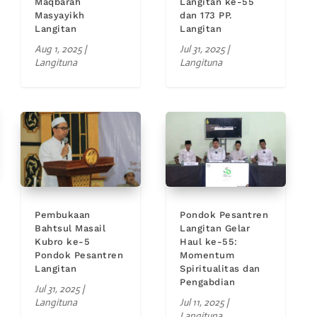
Maqbarah
Langitan ke-55
Masyayikh
dan 173 PP.
Langitan
Langitan
Aug 1, 2025
|
Jul 31, 2025
|
Langituna
Langituna
Pembukaan
Pondok Pesantren
Bahtsul Masail
Langitan Gelar
Kubro ke-5
Haul ke-55:
Pondok Pesantren
Momentum
Langitan
Spiritualitas dan
Pengabdian
Jul 31, 2025
|
Langituna
Jul 11, 2025
|
Langituna