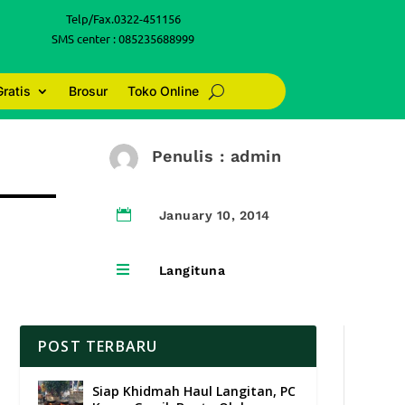
Telp/Fax.0322-451156
SMS center : 085235688999
Gratis
Brosur
Toko Online
Penulis : admin

January 10, 2014

Langituna
POST TERBARU
Siap Khidmah Haul Langitan, PC