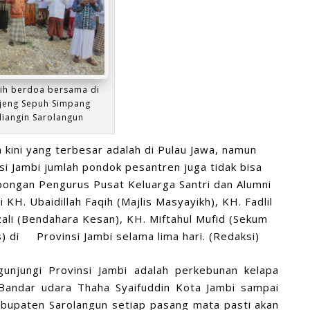
qih berdoa bersama di
njeng Sepuh Simpang
diangin Sarolangun
 kini yang terbesar adalah di Pulau Jawa, namun
nsi Jambi jumlah pondok pesantren juga tidak bisa
ongan Pengurus Pusat Keluarga Santri dan Alumni
ri KH. Ubaidillah Faqih
(Majlis Masyayikh
), KH. Fadlil
zali
(Bendahara Kesan
), KH. Miftahul Mufid
(Sekum
s
) di
Provinsi Jambi selama lima hari. (Redaksi)
unjungi Provinsi Jambi adalah perkebunan kelapa
 Bandar udara Thaha Syaifuddin Kota Jambi sampai
abupaten Sarolangun setiap pasang mata pasti akan