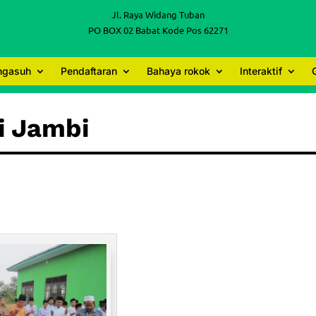
Jl. Raya Widang Tuban
PO BOX 02 Babat Kode Pos 62271
engasuh
Pendaftaran
Bahaya rokok
Interaktif
di Jambi