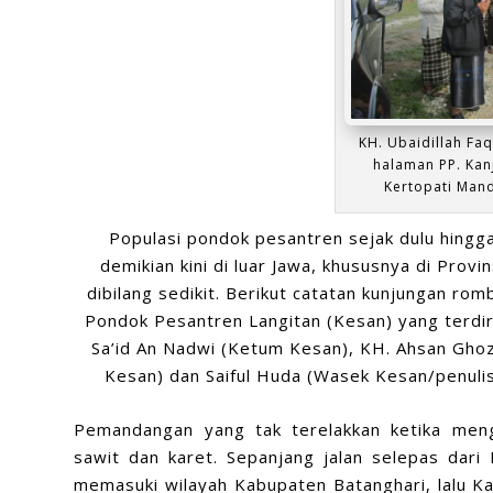
KH. Ubaidillah Fa
halaman PP. Ka
Kertopati Man
Populasi pondok pesantren sejak dulu hingga
demikian kini di luar Jawa, khususnya di Provi
dibilang sedikit. Berikut catatan kunjungan
romb
Pondok Pesantren Langitan
(Kesan
) yang terdi
Sa’id An Nadwi
(Ketum Kesan
), KH. Ahsan Gho
Kesan
) dan Saiful Huda
(Wasek Kesan
/penuli
Pemandangan yang tak terelakkan ketika meng
sawit dan karet. Sepanjang jalan selepas dari
memasuki wilayah Kabupaten Batanghari, lalu K