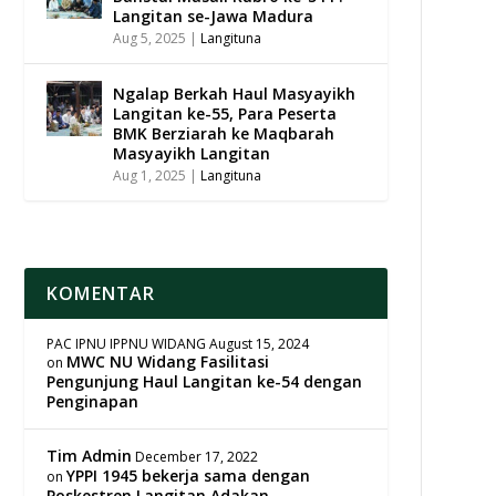
Langitan se-Jawa Madura
Aug 5, 2025
|
Langituna
Ngalap Berkah Haul Masyayikh
Langitan ke-55, Para Peserta
BMK Berziarah ke Maqbarah
Masyayikh Langitan
Aug 1, 2025
|
Langituna
KOMENTAR
PAC IPNU IPPNU WIDANG
August 15, 2024
MWC NU Widang Fasilitasi
on
Pengunjung Haul Langitan ke-54 dengan
Penginapan
Tim Admin
December 17, 2022
YPPI 1945 bekerja sama dengan
on
Poskestren Langitan Adakan