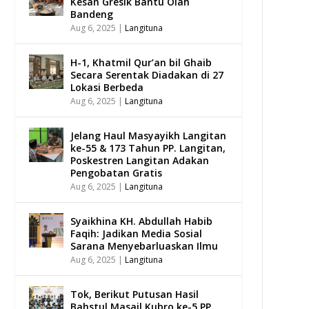
Kesan Gresik Bantu Olah
Bandeng
Aug 6, 2025
|
Langituna
H-1, Khatmil Qur’an bil Ghaib
Secara Serentak Diadakan di 27
Lokasi Berbeda
Aug 6, 2025
|
Langituna
Jelang Haul Masyayikh Langitan
ke-55 & 173 Tahun PP. Langitan,
Poskestren Langitan Adakan
Pengobatan Gratis
Aug 6, 2025
|
Langituna
Syaikhina KH. Abdullah Habib
Faqih: Jadikan Media Sosial
Sarana Menyebarluaskan Ilmu
Aug 6, 2025
|
Langituna
Tok, Berikut Putusan Hasil
Bahstul Masail Kubro ke-5 PP.