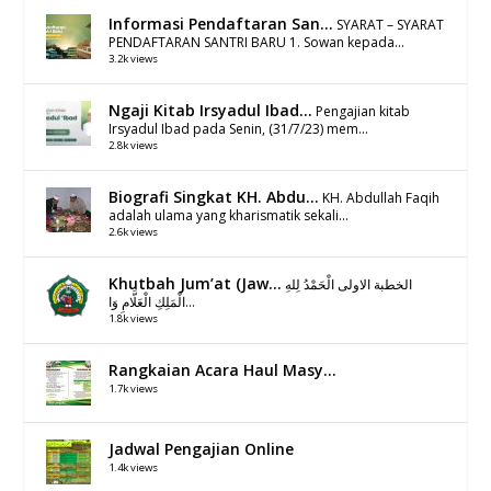
Informasi Pendaftaran San...
SYARAT – SYARAT
PENDAFTARAN SANTRI BARU 1. Sowan kepada...
3.2k views
Ngaji Kitab Irsyadul Ibad...
Pengajian kitab
Irsyadul Ibad pada Senin, (31/7/23) mem...
2.8k views
Biografi Singkat KH. Abdu...
KH. Abdullah Faqih
adalah ulama yang kharismatik sekali...
2.6k views
Khutbah Jum’at (Jaw...
الخطبة الاولى الْحَمْدُ لِلهِ
الْمَلِكِ الْعَلَّامِ وَا...
1.8k views
Rangkaian Acara Haul Masy...
1.7k views
Jadwal Pengajian Online
1.4k views