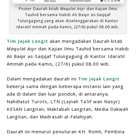
Poster Daurah k
itab
Maqulat Asyr
dan Kajian Ilmu
Tauhid bersama Habib Ali Baqir as-Saqqaf
Tulungagung yang akan diselenggarakan di Kantor
Idaratil Ammah pada Kamis, (27/6) pukul 08.00 wib.
Tim Jejak Langit
akan mengadakan Daurah kitab
Maqulat Asyr
dan Kajian Ilmu Tauhid bersama Habib
Ali Baqir as-Saqqaf Tulungagung di Kantor Idaratil
Ammah pada Kamis, (27/6) pukul 08.00 wib.
Dalam mengadakan daurah ini
Tim Jejak Langit
bekerja sama dengan beberapa instansi lain yang
ada di dalam dan luar pondok, di antaranya;
Nahdlatut Turots, LTN (Lajnah Ta’lif wan Nasyr)
KESAN Langitan, Maktabah Langitan, Media Dakwah
Langitan, dan Madrasah al-Falahiyah.
Daurah ini menurut penuturan KH. Romli, Pembina