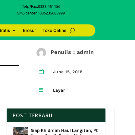
Telp/Fax.0322-451156
SMS center : 085235688999
Gratis
Brosur
Toko Online
Penulis : admin

June 15, 2018

Layar
POST TERBARU
Siap Khidmah Haul Langitan, PC