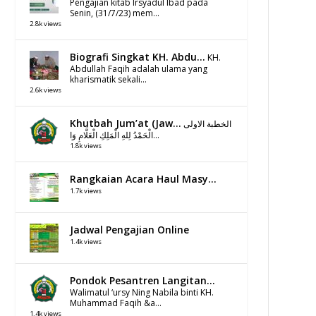
Pengajian kitab Irsyadul Ibad pada
Senin, (31/7/23) mem...
2.8k views
Biografi Singkat KH. Abdu...
KH.
Abdullah Faqih adalah ulama yang
kharismatik sekali...
2.6k views
Khutbah Jum’at (Jaw...
الخطبة الاولى
الْحَمْدُ لِلهِ الْمَلِكِ الْعَلَّامِ وَا...
1.8k views
Rangkaian Acara Haul Masy...
1.7k views
Jadwal Pengajian Online
1.4k views
Pondok Pesantren Langitan...
Walimatul ‘ursy Ning Nabila binti KH.
Muhammad Faqih &a...
1.4k views