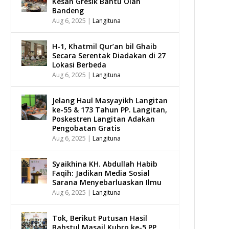
Kesan Gresik Bantu Olah
Bandeng
Aug 6, 2025
|
Langituna
H-1, Khatmil Qur’an bil Ghaib
Secara Serentak Diadakan di 27
Lokasi Berbeda
Aug 6, 2025
|
Langituna
Jelang Haul Masyayikh Langitan
ke-55 & 173 Tahun PP. Langitan,
Poskestren Langitan Adakan
Pengobatan Gratis
Aug 6, 2025
|
Langituna
Syaikhina KH. Abdullah Habib
Faqih: Jadikan Media Sosial
Sarana Menyebarluaskan Ilmu
Aug 6, 2025
|
Langituna
Tok, Berikut Putusan Hasil
Bahstul Masail Kubro ke-5 PP.