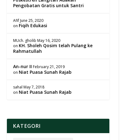
Pengobatan Gratis untuk Santri
Afif
June 25, 2020
Fiqih Edukasi
on
MUch. gholib
May 16, 2020
KH. Sholeh Qosim telah Pulang ke
on
Rahmatullah
An-nur II
February 21, 2019
Niat Puasa Sunah Rajab
on
sahal
May 7, 2018
Niat Puasa Sunah Rajab
on
KATEGORI