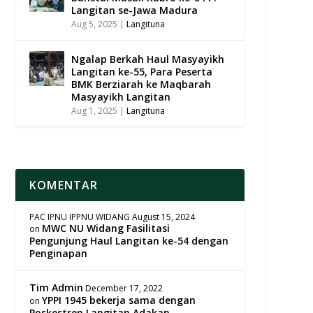
Langitan se-Jawa Madura
Aug 5, 2025
|
Langituna
Ngalap Berkah Haul Masyayikh
Langitan ke-55, Para Peserta
BMK Berziarah ke Maqbarah
Masyayikh Langitan
Aug 1, 2025
|
Langituna
KOMENTAR
PAC IPNU IPPNU WIDANG
August 15, 2024
MWC NU Widang Fasilitasi
on
Pengunjung Haul Langitan ke-54 dengan
Penginapan
Tim Admin
December 17, 2022
YPPI 1945 bekerja sama dengan
on
Poskestren Langitan Adakan