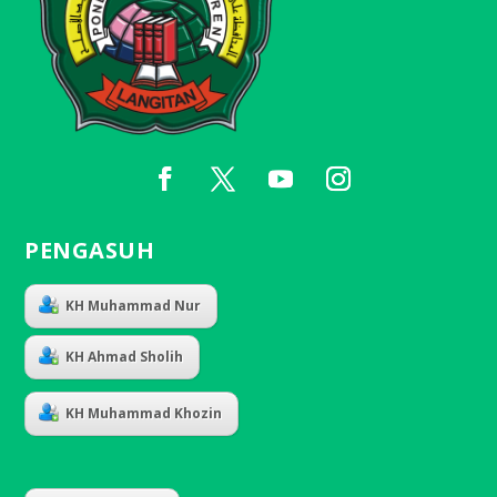
PENGASUH
KH Muhammad Nur
KH Ahmad Sholih
KH Muhammad Khozin