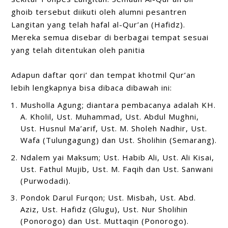
ghoib tersebut diikuti oleh alumni pesantren
Langitan yang telah hafal al-Qur’an (Hafidz).
Mereka semua disebar di berbagai tempat sesuai
yang telah ditentukan oleh panitia
Adapun daftar qori’ dan tempat khotmil Qur’an
lebih lengkapnya bisa dibaca dibawah ini:
Musholla Agung; diantara pembacanya adalah KH.
A. Kholil, Ust. Muhammad, Ust. Abdul Mughni,
Ust. Husnul Ma’arif, Ust. M. Sholeh Nadhir, Ust.
Wafa (Tulungagung) dan Ust. Sholihin (Semarang).
Ndalem yai Maksum; Ust. Habib Ali, Ust. Ali Kisai,
Ust. Fathul Mujib, Ust. M. Faqih dan Ust. Sanwani
(Purwodadi).
Pondok Darul Furqon; Ust. Misbah, Ust. Abd.
Aziz, Ust. Hafidz (Glugu), Ust. Nur Sholihin
(Ponorogo) dan Ust. Muttaqin (Ponorogo).