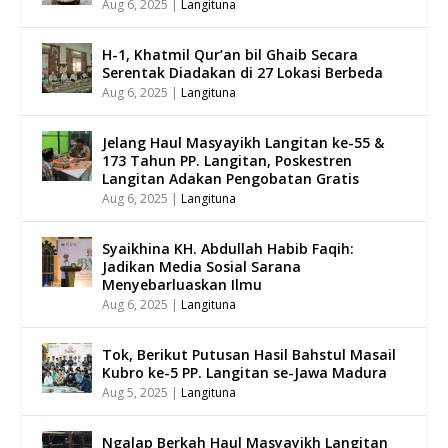
Aug 6, 2025
|
Langituna
H-1, Khatmil Qur’an bil Ghaib Secara
Serentak Diadakan di 27 Lokasi Berbeda
Aug 6, 2025
|
Langituna
Jelang Haul Masyayikh Langitan ke-55 &
173 Tahun PP. Langitan, Poskestren
Langitan Adakan Pengobatan Gratis
Aug 6, 2025
|
Langituna
Syaikhina KH. Abdullah Habib Faqih:
Jadikan Media Sosial Sarana
Menyebarluaskan Ilmu
Aug 6, 2025
|
Langituna
Tok, Berikut Putusan Hasil Bahstul Masail
Kubro ke-5 PP. Langitan se-Jawa Madura
Aug 5, 2025
|
Langituna
Ngalap Berkah Haul Masyayikh Langitan