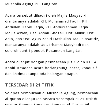
Musholla Agung PP. Langitan.
Acara tersebut dihadiri oleh Majlis Masyayikh,
diantaranya adalah KH. Muhammad Faqih, KH.
Abdullah Habib Faqih, KH. Abdurrahman Faqih.
Majlis A’wan, Ust. Ahsan Ghozali, Ust. Munir, Ust
Adib, dan Ust, Agus Zahid Hasbullah. Majlis asatidz,
diantaranya adalah Ust. Irhamni Masyhadi dan
seluruh santri pondok Pesantren Langitan.
Acara dilanjut dengan pembacaan juz 1 oleh KH. A.
Kholil. Keadaan acara berlangsung lancar, kondusif
dan khidmat tanpa ada halangan apapun.
TERSEBAR DI 21 TITIK
Selepas pembukaan di Musholla Agung, pembacaan
al-qur’an dilanjutkan secara serempak di 21 titik di
sekitar Ponpes Langitan. Semaan Al-Qur’an bil