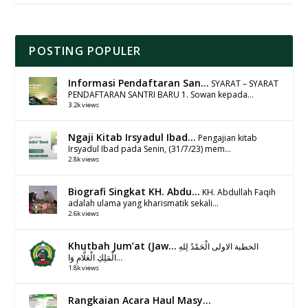
POSTING POPULER
Informasi Pendaftaran San...
SYARAT – SYARAT
PENDAFTARAN SANTRI BARU 1. Sowan kepada...
3.2k views
Ngaji Kitab Irsyadul Ibad...
Pengajian kitab
Irsyadul Ibad pada Senin, (31/7/23) mem...
2.8k views
Biografi Singkat KH. Abdu...
KH. Abdullah Faqih
adalah ulama yang kharismatik sekali...
2.6k views
Khutbah Jum’at (Jaw...
الخطبة الاولى الْحَمْدُ لِلهِ
الْمَلِكِ الْعَلَّامِ وَا...
1.8k views
Rangkaian Acara Haul Masy...