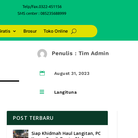
Telp/Fax.0322-451156
SMS center : 085235688999
Gratis
Brosur
Toko Online
Penulis : Tim Admin

August 31, 2023

Langituna
POST TERBARU
Siap Khidmah Haul Langitan, PC