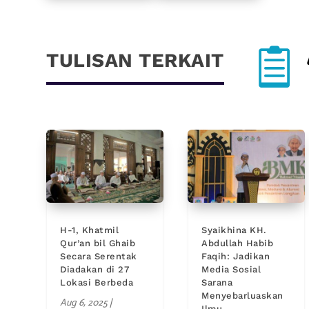

TULISAN TERKAIT
H-1, Khatmil
Syaikhina KH.
Qur’an bil Ghaib
Abdullah Habib
Secara Serentak
Faqih: Jadikan
Diadakan di 27
Media Sosial
Lokasi Berbeda
Sarana
Menyebarluaskan
Aug 6, 2025
|
Ilmu