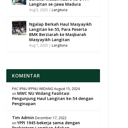
Langitan se-Jawa Madura
Aug 5, 2025
|
Langituna
Ngalap Berkah Haul Masyayikh
Langitan ke-55, Para Peserta
BMK Berziarah ke Maqbarah
Masyayikh Langitan
Aug 1, 2025
|
Langituna
KOMENTAR
PAC IPNU IPPNU WIDANG
August 15, 2024
MWC NU Widang Fasilitasi
on
Pengunjung Haul Langitan ke-54 dengan
Penginapan
Tim Admin
December 17, 2022
YPPI 1945 bekerja sama dengan
on
Poskestren Langitan Adakan