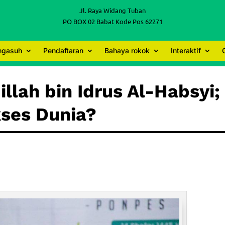
Jl. Raya Widang Tuban
PO BOX 02 Babat Kode Pos 62271
engasuh
Pendaftaran
Bahaya rokok
Interaktif
llah bin Idrus Al-Habsyi;
kses Dunia?