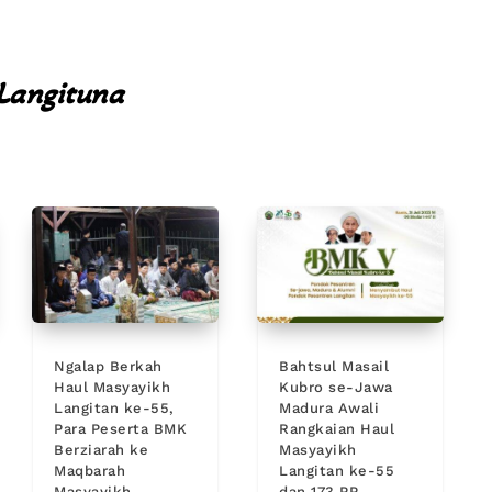
Langituna
Ngalap Berkah
Bahtsul Masail
Haul Masyayikh
Kubro se-Jawa
Langitan ke-55,
Madura Awali
Para Peserta BMK
Rangkaian Haul
Berziarah ke
Masyayikh
Maqbarah
Langitan ke-55
Masyayikh
dan 173 PP.