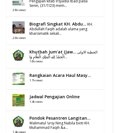
Pengajian kitab Irsyadul Ibad pada
Senin, (31/7/23) mem...
2.8k views
Biografi Singkat KH. Abdu...
KH.
Abdullah Faqih adalah ulama yang
kharismatik sekali...
2.6k views
Khutbah Jum’at (Jaw...
الخطبة الاولى
الْحَمْدُ لِلهِ الْمَلِكِ الْعَلَّامِ وَا...
1.8k views
Rangkaian Acara Haul Masy...
1.7k views
Jadwal Pengajian Online
1.4k views
Pondok Pesantren Langitan...
Walimatul ‘ursy Ning Nabila binti KH.
Muhammad Faqih &a...
1.4k views