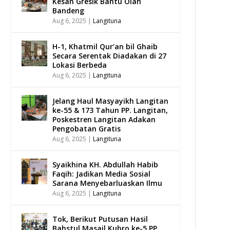
Kesan Gresik Bantu Olah
Bandeng
Aug 6, 2025
|
Langituna
H-1, Khatmil Qur’an bil Ghaib
Secara Serentak Diadakan di 27
Lokasi Berbeda
Aug 6, 2025
|
Langituna
Jelang Haul Masyayikh Langitan
ke-55 & 173 Tahun PP. Langitan,
Poskestren Langitan Adakan
Pengobatan Gratis
Aug 6, 2025
|
Langituna
Syaikhina KH. Abdullah Habib
Faqih: Jadikan Media Sosial
Sarana Menyebarluaskan Ilmu
Aug 6, 2025
|
Langituna
Tok, Berikut Putusan Hasil
Bahstul Masail Kubro ke-5 PP.