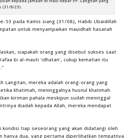
ausiah kepada jamaah di Haul Akbar PP. Langitan yang
 (31/8/23).
ke-53 pada Kamis siang (31/08), Habib Ubaidillah
empatan untuk menyampaikan mauidhah hasanah
askan, siapakah orang yang disebut sukses saat
Kafaa bi al-mauti ‘idhatan
’, cukup kematian itu
.”
ikh Langitan, mereka adalah orang-orang yang
 ketika khatimah, meninggalnya husnul khatimah.
atkan kiriman pahala meskipun sudah meninggal
santrinya ibadah kepada Allah, mereka mendapat
 kondisi tiap seseorang yang akan didatangi oleh
an hanya dua, yang pertama diperlihatkan tempatnya