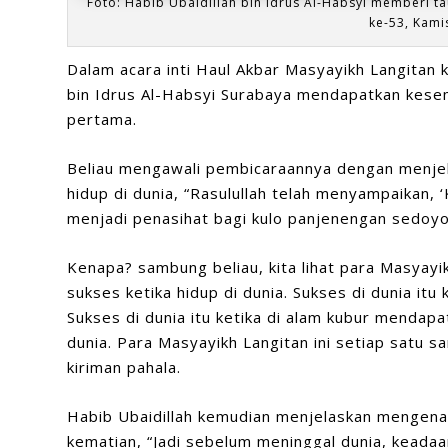
Foto:
Habib Ubaidillah bin Idrus Al-Habsyi memberi t
ke-53, Kamis
Dalam acara inti Haul Akbar Masyayikh Langitan 
bin Idrus Al-Habsyi Surabaya mendapatkan kes
pertama.
Beliau mengawali pembicaraannya dengan menjel
hidup di dunia, “Rasulullah telah menyampaikan, ‘
menjadi penasihat bagi kulo panjenengan sedoyo
Kenapa? sambung beliau, kita lihat para Masyay
sukses ketika hidup di dunia. Sukses di dunia itu
Sukses di dunia itu ketika di alam kubur mendap
dunia. Para Masyayikh Langitan ini setiap satu 
kiriman pahala.
Habib Ubaidillah kemudian menjelaskan mengenai
kematian, “Jadi sebelum meninggal dunia, keada