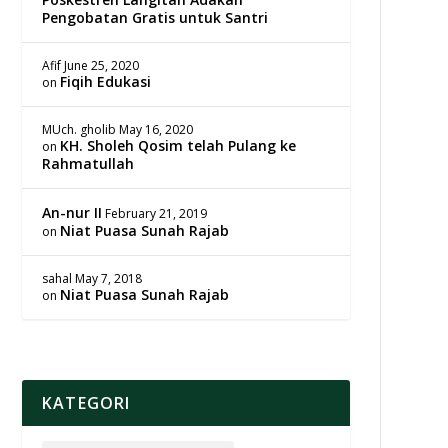
Pengobatan Gratis untuk Santri
Afif
June 25, 2020
Fiqih Edukasi
on
MUch. gholib
May 16, 2020
KH. Sholeh Qosim telah Pulang ke
on
Rahmatullah
An-nur II
February 21, 2019
Niat Puasa Sunah Rajab
on
sahal
May 7, 2018
Niat Puasa Sunah Rajab
on
KATEGORI