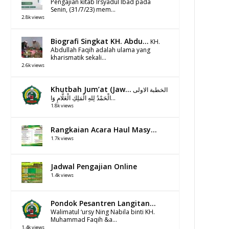
Pengajian kitab Irsyadul Ibad pada
Senin, (31/7/23) mem...
2.8k views
Biografi Singkat KH. Abdu...
KH.
Abdullah Faqih adalah ulama yang
kharismatik sekali...
2.6k views
Khutbah Jum’at (Jaw...
الخطبة الاولى
الْحَمْدُ لِلهِ الْمَلِكِ الْعَلَّامِ وَا...
1.8k views
Rangkaian Acara Haul Masy...
1.7k views
Jadwal Pengajian Online
1.4k views
Pondok Pesantren Langitan...
Walimatul ‘ursy Ning Nabila binti KH.
Muhammad Faqih &a...
1.4k views