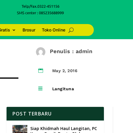
Telp/Fax.0322-451156
SMS center : 085235688999
Gratis
Brosur
Toko Online
Penulis : admin

May 2, 2016

Langituna
POST TERBARU
Siap Khidmah Haul Langitan, PC