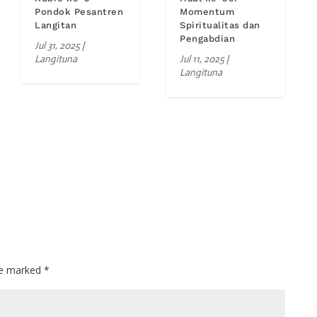
Pondok Pesantren
Momentum
Langitan
Spiritualitas dan
Pengabdian
Jul 31, 2025
|
Langituna
Jul 11, 2025
|
Langituna
are marked
*