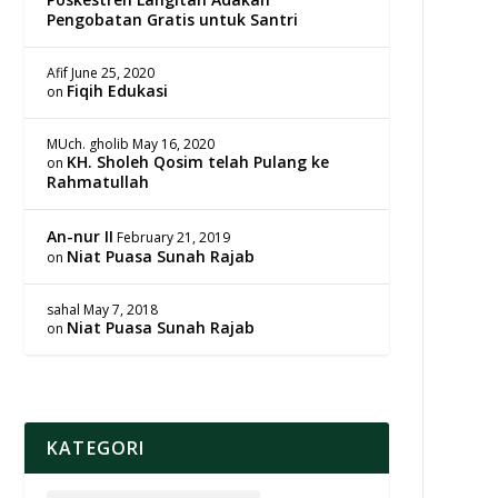
Pengobatan Gratis untuk Santri
Afif
June 25, 2020
Fiqih Edukasi
on
MUch. gholib
May 16, 2020
KH. Sholeh Qosim telah Pulang ke
on
Rahmatullah
An-nur II
February 21, 2019
Niat Puasa Sunah Rajab
on
sahal
May 7, 2018
Niat Puasa Sunah Rajab
on
KATEGORI