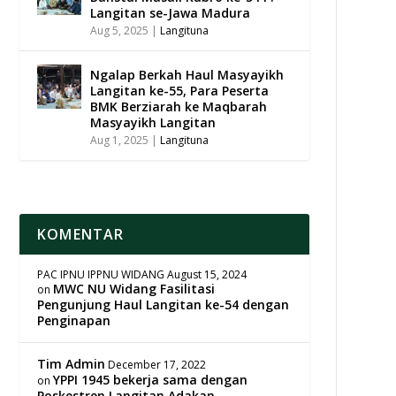
Langitan se-Jawa Madura
Aug 5, 2025
|
Langituna
Ngalap Berkah Haul Masyayikh
Langitan ke-55, Para Peserta
BMK Berziarah ke Maqbarah
Masyayikh Langitan
Aug 1, 2025
|
Langituna
KOMENTAR
PAC IPNU IPPNU WIDANG
August 15, 2024
MWC NU Widang Fasilitasi
on
Pengunjung Haul Langitan ke-54 dengan
Penginapan
Tim Admin
December 17, 2022
YPPI 1945 bekerja sama dengan
on
Poskestren Langitan Adakan