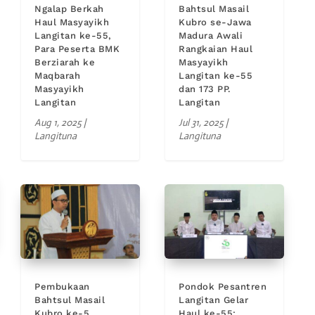
Ngalap Berkah
Bahtsul Masail
Haul Masyayikh
Kubro se-Jawa
Langitan ke-55,
Madura Awali
Para Peserta BMK
Rangkaian Haul
Berziarah ke
Masyayikh
Maqbarah
Langitan ke-55
Masyayikh
dan 173 PP.
Langitan
Langitan
Aug 1, 2025
|
Jul 31, 2025
|
Langituna
Langituna
Pembukaan
Pondok Pesantren
Bahtsul Masail
Langitan Gelar
Kubro ke-5
Haul ke-55: