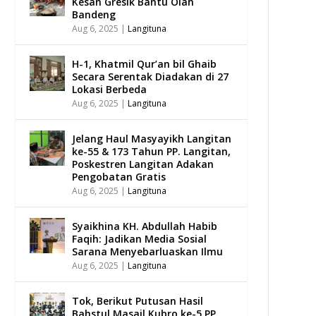
Kesan Gresik Bantu Olah
Bandeng
Aug 6, 2025
|
Langituna
H-1, Khatmil Qur’an bil Ghaib
Secara Serentak Diadakan di 27
Lokasi Berbeda
Aug 6, 2025
|
Langituna
Jelang Haul Masyayikh Langitan
ke-55 & 173 Tahun PP. Langitan,
Poskestren Langitan Adakan
Pengobatan Gratis
Aug 6, 2025
|
Langituna
Syaikhina KH. Abdullah Habib
Faqih: Jadikan Media Sosial
Sarana Menyebarluaskan Ilmu
Aug 6, 2025
|
Langituna
Tok, Berikut Putusan Hasil
Bahstul Masail Kubro ke-5 PP.