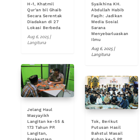
H-1, Khatmil
Syaikhina KH.
Qur’an bil Ghaib
Abdullah Habib
Secara Serentak
Faqih: Jadikan
Diadakan di 27
Media Sosial
Lokasi Berbeda
Sarana
Menyebarluaskan
Aug 6, 2025
|
Ilmu
Langituna
Aug 6, 2025
|
Langituna
Jelang Haul
Masyayikh
Langitan ke-55 &
Tok, Berikut
173 Tahun PP.
Putusan Hasil
Langitan,
Bahstul Masail
Poskestren
Kubro ke-5 PP.