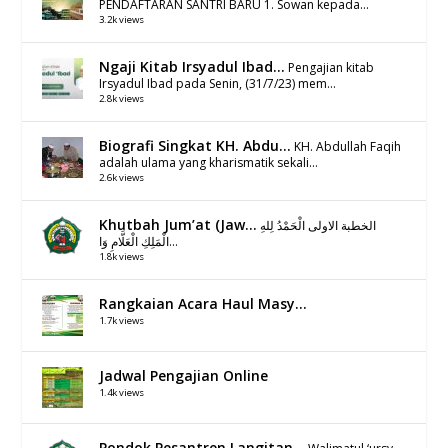
PENDAFTARAN SANTRI BARU 1. Sowan kepada...
3.2k views
Ngaji Kitab Irsyadul Ibad...
Pengajian kitab
Irsyadul Ibad pada Senin, (31/7/23) mem...
2.8k views
Biografi Singkat KH. Abdu...
KH. Abdullah Faqih
adalah ulama yang kharismatik sekali...
2.6k views
Khutbah Jum’at (Jaw...
الخطبة الاولى الْحَمْدُ لِلهِ
الْمَلِكِ الْعَلَّامِ وَا...
1.8k views
Rangkaian Acara Haul Masy...
1.7k views
Jadwal Pengajian Online
1.4k views
Pondok Pesantren Langitan...