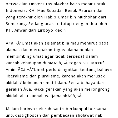
perwakilan Universitas alAzhar kairo mesir untuk
Indonesia, KH. Mas Subadar Besuk Pauruan dan
yang terakhir oleh Habib Umar bin Muthohar dari
Semarang. Sedang acara ditutup dengan doa oleh
KH. Anwar dari Lirboyo Kediri.
Ã¢â‚¬Å“Umat akan selamat bila mau menurut pada
ulama’, dan merupakan tugas ulama adalah
membimbing umat agar tidak tersesat dalam
kancah kehidupan duniaÃ¢â‚¬Â tegas KH. Ma’ruf
Amin. Ã¢â‚¬Å“Umat perlu diingatkan tentang bahaya
liberalisme dan pluralisme, karena akan merusak
akidah / keimanan umat Islam. Serta bahaya dari
gerakan Ã¢â‚¬â€œ gerakan yang akan merongrong
akidah ahlu sunnah waljama’ahÃ¢â‚¬Â
Malam harinya seluruh santri berkumpul bersama
untuk istighostah dan pembacaan sholawat nabi