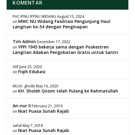
KOMENTAR
PAC IPNU IPPNU WIDANG
August 15, 2024
MWC NU Widang Fasilitasi Pengunjung Haul
on
Langitan ke-54 dengan Penginapan
Tim Admin
December 17, 2022
YPPI 1945 bekerja sama dengan Poskestren
on
Langitan Adakan Pengobatan Gratis untuk Santri
Afif
June 25, 2020
Fiqih Edukasi
on
MUch. gholib
May 16, 2020
KH. Sholeh Qosim telah Pulang ke Rahmatullah
on
An-nur II
February 21, 2019
Niat Puasa Sunah Rajab
on
sahal
May 7, 2018
Niat Puasa Sunah Rajab
on