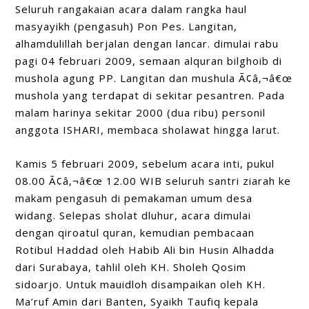
Seluruh rangakaian acara dalam rangka haul
masyayikh (pengasuh) Pon Pes. Langitan,
alhamdulillah berjalan dengan lancar. dimulai rabu
pagi 04 februari 2009, semaan alquran bilghoib di
mushola agung PP. Langitan dan mushula Ã¢â‚¬â€œ
mushola yang terdapat di sekitar pesantren. Pada
malam harinya sekitar 2000 (dua ribu) personil
anggota ISHARI, membaca sholawat hingga larut.
Kamis 5 februari 2009, sebelum acara inti, pukul
08.00 Ã¢â‚¬â€œ 12.00 WIB seluruh santri ziarah ke
makam pengasuh di pemakaman umum desa
widang. Selepas sholat dluhur, acara dimulai
dengan qiroatul quran, kemudian pembacaan
Rotibul Haddad oleh Habib Ali bin Husin Alhadda
dari Surabaya, tahlil oleh KH. Sholeh Qosim
sidoarjo. Untuk mauidloh disampaikan oleh KH.
Ma’ruf Amin dari Banten, Syaikh Taufiq kepala