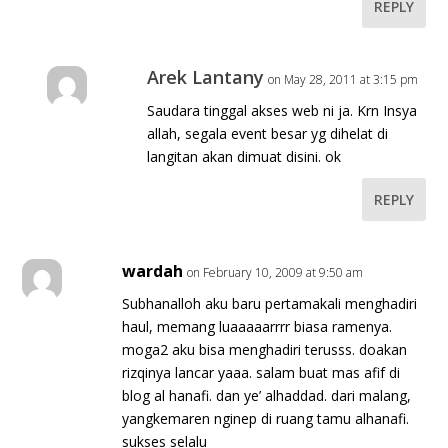
REPLY
Arek Lantany
on May 28, 2011 at 3:15 pm
Saudara tinggal akses web ni ja. Krn Insya
allah, segala event besar yg dihelat di
langitan akan dimuat disini. ok
REPLY
wardah
on February 10, 2009 at 9:50 am
Subhanalloh aku baru pertamakali menghadiri
haul, memang luaaaaarrrr biasa ramenya.
moga2 aku bisa menghadiri terusss. doakan
rizqinya lancar yaaa. salam buat mas afif di
blog al hanafi. dan ye’ alhaddad. dari malang,
yangkemaren nginep di ruang tamu alhanafi.
sukses selalu