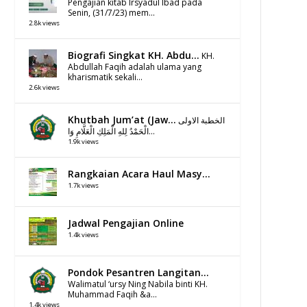
Pengajian kitab Irsyadul Ibad pada
Senin, (31/7/23) mem...
2.8k views
Biografi Singkat KH. Abdu...
KH.
Abdullah Faqih adalah ulama yang
kharismatik sekali...
2.6k views
Khutbah Jum’at (Jaw...
الخطبة الاولى
الْحَمْدُ لِلهِ الْمَلِكِ الْعَلَّامِ وَا...
1.9k views
Rangkaian Acara Haul Masy...
1.7k views
Jadwal Pengajian Online
1.4k views
Pondok Pesantren Langitan...
Walimatul ‘ursy Ning Nabila binti KH.
Muhammad Faqih &a...
1.4k views