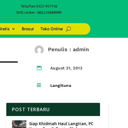
Telp/Fax.0322-451156
SMS center : 085235688999
Gratis
Brosur
Toko Online
Penulis : admin

August 31, 2013

Langituna
POST TERBARU
Siap Khidmah Haul Langitan, PC