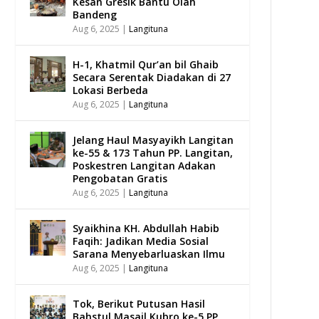
Kesan Gresik Bantu Olah
Bandeng
Aug 6, 2025
|
Langituna
H-1, Khatmil Qur’an bil Ghaib
Secara Serentak Diadakan di 27
Lokasi Berbeda
Aug 6, 2025
|
Langituna
Jelang Haul Masyayikh Langitan
ke-55 & 173 Tahun PP. Langitan,
Poskestren Langitan Adakan
Pengobatan Gratis
Aug 6, 2025
|
Langituna
Syaikhina KH. Abdullah Habib
Faqih: Jadikan Media Sosial
Sarana Menyebarluaskan Ilmu
Aug 6, 2025
|
Langituna
Tok, Berikut Putusan Hasil
Bahstul Masail Kubro ke-5 PP.