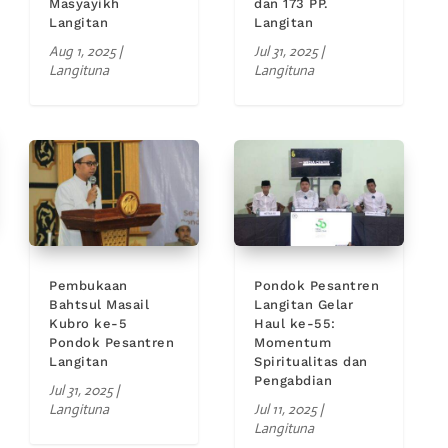
Masyayikh
dan 173 PP.
Langitan
Langitan
Aug 1, 2025
|
Jul 31, 2025
|
Langituna
Langituna
Pembukaan
Pondok Pesantren
Bahtsul Masail
Langitan Gelar
Kubro ke-5
Haul ke-55:
Pondok Pesantren
Momentum
Langitan
Spiritualitas dan
Pengabdian
Jul 31, 2025
|
Langituna
Jul 11, 2025
|
Langituna