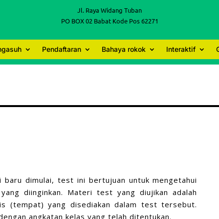
Jl. Raya Widang Tuban
PO BOX 02 Babat Kode Pos 62271
engasuh
Pendaftaran
Bahaya rokok
Interaktif
i baru dimulai, test ini bertujuan untuk mengetahui
yang diinginkan. Materi test yang diujikan adalah
is (tempat) yang disediakan dalam test tersebut.
dengan angkatan kelas yang telah ditentukan.