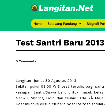
Home
Selayang Pandang
Biografi P
Test Santri Baru 2013
0 Comments
Langitan- Jumat 30 Agustus 2013
Sekitar pukul 08:00 WIS test tertulis bagi santr
kesiapan Santri/Siswa baru untuk masuk kelas 
Nahwu, Shorof, Fiqih dan tauhid. Ada 7Â Majel
Kesemuanya diisi oleh para peserta test sesuai 