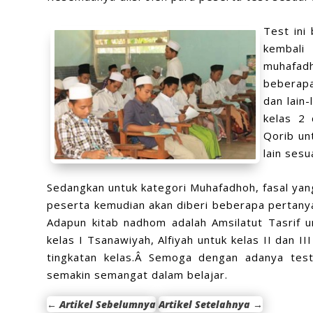
Test ini
kembali
muhafadh
beberap
dan lain-
kelas 2 
Qorib un
lain sesu
Sedangkan untuk kategori Muhafadhoh, fasal yang
peserta kemudian akan diberi beberapa pertany
Adapun kitab nadhom adalah Amsilatut Tasrif u
kelas I Tsanawiyah, Alfiyah untuk kelas II dan I
tingkatan kelas.Â Semoga dengan adanya tes
semakin semangat dalam belajar.
←
Artikel Sebelumnya
Artikel Setelahnya
→