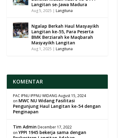
Langitan se-Jawa Madura
Aug 5, 2025
|
Langituna
Ngalap Berkah Haul Masyayikh
Langitan ke-55, Para Peserta
BMK Berziarah ke Maqbarah
Masyayikh Langitan
Aug 1, 2025
|
Langituna
KOMENTAR
PAC IPNU IPPNU WIDANG
August 15, 2024
MWC NU Widang Fasilitasi
on
Pengunjung Haul Langitan ke-54 dengan
Penginapan
Tim Admin
December 17, 2022
YPPI 1945 bekerja sama dengan
on
Poskestren Langitan Adakan