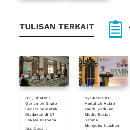

TULISAN TERKAIT
H-1, Khatmil
Syaikhina KH.
Qur’an bil Ghaib
Abdullah Habib
Secara Serentak
Faqih: Jadikan
Diadakan di 27
Media Sosial
Lokasi Berbeda
Sarana
Menyebarluaskan
Aug 6, 2025
|