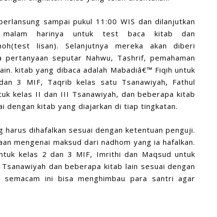
 berlansung sampai pukul 11:00 WIS dan dilanjutkan
 malam harinya untuk test baca kitab dan
oh(test lisan). Selanjutnya mereka akan diberi
a pertanyaan seputar Nahwu, Tashrif, pemahaman
lain. kitab yang dibaca adalah Mabadiâ€™ Fiqih untuk
dan 3 MIF, Taqrib kelas satu Tsanawiyah, Fathul
tuk kelas II dan III Tsanawiyah, dan beberapa kitab
ai dengan kitab yang diajarkan di tiap tingkatan.
 harus dihafalkan sesuai dengan ketentuan penguji.
aan mengenai maksud dari nadhom yang ia hafalkan.
ntuk kelas 2 dan 3 MIF, Imrithi dan Maqsud untuk
II Tsanawiyah dan beberapa kitab lain sesuai dengan
t semacam ini bisa menghimbau para santri agar