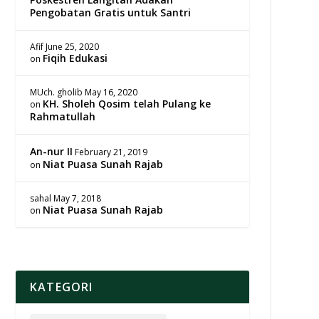
Pengobatan Gratis untuk Santri
Afif
June 25, 2020
Fiqih Edukasi
on
MUch. gholib
May 16, 2020
KH. Sholeh Qosim telah Pulang ke
on
Rahmatullah
An-nur II
February 21, 2019
Niat Puasa Sunah Rajab
on
sahal
May 7, 2018
Niat Puasa Sunah Rajab
on
KATEGORI