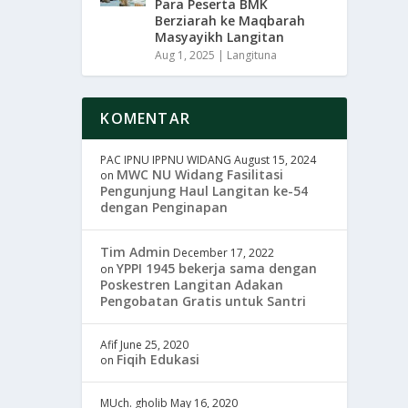
Para Peserta BMK
Berziarah ke Maqbarah
Masyayikh Langitan
Aug 1, 2025
|
Langituna
KOMENTAR
PAC IPNU IPPNU WIDANG
August 15, 2024
MWC NU Widang Fasilitasi
on
Pengunjung Haul Langitan ke-54
dengan Penginapan
Tim Admin
December 17, 2022
YPPI 1945 bekerja sama dengan
on
Poskestren Langitan Adakan
Pengobatan Gratis untuk Santri
Afif
June 25, 2020
Fiqih Edukasi
on
MUch. gholib
May 16, 2020