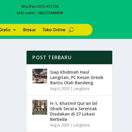
Telp/Fax.0322-451156
SMS center : 085235688999
Gratis
Brosur
Toko Online
POST TERBARU
Siap Khidmah Haul
Langitan, PC Kesan Gresik
Bantu Olah Bandeng
Aug 6, 2025
|
Langituna
H-1, Khatmil Qur’an bil
Ghaib Secara Serentak
Diadakan di 27 Lokasi
Berbeda
Aug 6, 2025
|
Langituna