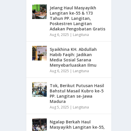
Jelang Haul Masyayikh
Langitan ke-55 & 173
Tahun PP. Langitan,
Poskestren Langitan
Adakan Pengobatan Gratis
Aug 6, 2025
|
Langituna
Syaikhina KH. Abdullah
Habib Faqih: Jadikan
Media Sosial Sarana
Menyebarluaskan Ilmu
Aug 6, 2025
|
Langituna
Tok, Berikut Putusan Hasil
Bahstul Masail Kubro ke-5
PP. Langitan se-Jawa
Madura
Aug 5, 2025
|
Langituna
Ngalap Berkah Haul
Masyayikh Langitan ke-55,