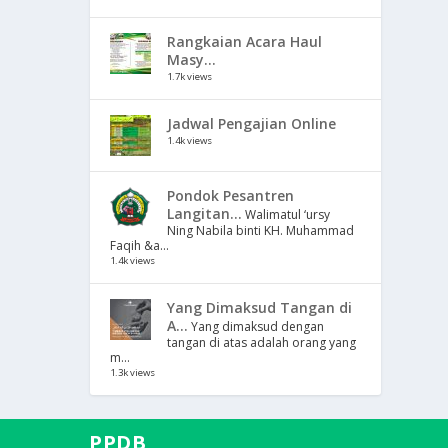
Rangkaian Acara Haul
Masy...
1.7k views
Jadwal Pengajian Online
1.4k views
Pondok Pesantren
Langitan...
Walimatul ‘ursy
Ning Nabila binti KH. Muhammad
Faqih &a...
1.4k views
Yang Dimaksud Tangan di
A...
Yang dimaksud dengan
tangan di atas adalah orang yang
m...
1.3k views
PPDB