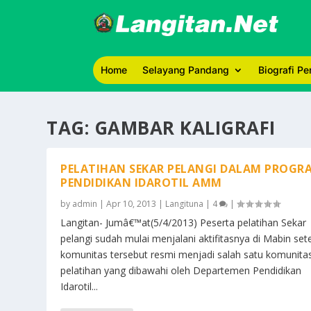
Home
Selayang Pandang
Biografi P
TAG:
GAMBAR KALIGRAFI
PELATIHAN SEKAR PELANGI DALAM PROGR
PENDIDIKAN IDAROTIL AMM
by
admin
|
Apr 10, 2013
|
Langituna
|
4
|
Langitan- Jumâ€™at(5/4/2013) Peserta pelatihan Sekar
pelangi sudah mulai menjalani aktifitasnya di Mabin set
komunitas tersebut resmi menjadi salah satu komunita
pelatihan yang dibawahi oleh Departemen Pendidikan
Idarotil...