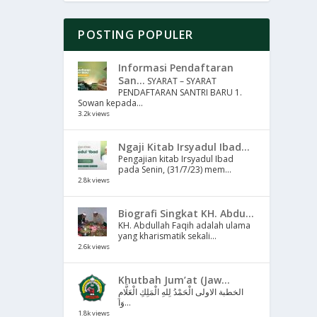
POSTING POPULER
Informasi Pendaftaran
San...
SYARAT – SYARAT
PENDAFTARAN SANTRI BARU 1.
Sowan kepada...
3.2k views
Ngaji Kitab Irsyadul Ibad...
Pengajian kitab Irsyadul Ibad
pada Senin, (31/7/23) mem...
2.8k views
Biografi Singkat KH. Abdu...
KH. Abdullah Faqih adalah ulama
yang kharismatik sekali...
2.6k views
Khutbah Jum’at (Jaw...
الخطبة الاولى الْحَمْدُ لِلهِ الْمَلِكِ الْعَلَّامِ
وَا...
1.8k views