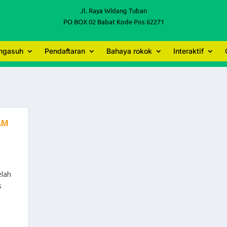
Jl. Raya Widang Tuban
PO BOX 02 Babat Kode Pos 62271
engasuh
Pendaftaran
Bahaya rokok
Interaktif
AM
elah
s