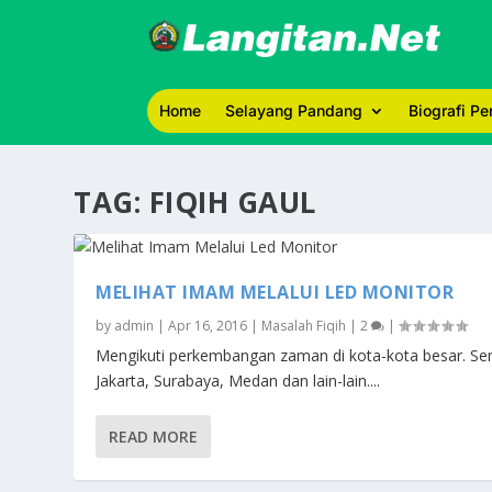
Home
Selayang Pandang
Biografi P
TAG:
FIQIH GAUL
MELIHAT IMAM MELALUI LED MONITOR
by
admin
|
Apr 16, 2016
|
Masalah Fiqih
|
2
|
Mengikuti perkembangan zaman di kota-kota besar. Se
Jakarta, Surabaya, Medan dan lain-lain....
READ MORE