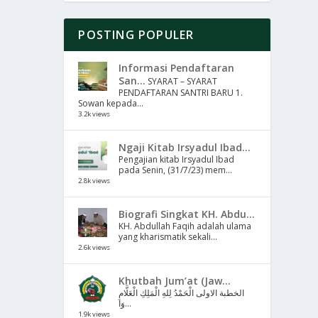
POSTING POPULER
Informasi Pendaftaran
San...
SYARAT – SYARAT
PENDAFTARAN SANTRI BARU 1.
Sowan kepada...
3.2k views
Ngaji Kitab Irsyadul Ibad...
Pengajian kitab Irsyadul Ibad
pada Senin, (31/7/23) mem...
2.8k views
Biografi Singkat KH. Abdu...
KH. Abdullah Faqih adalah ulama
yang kharismatik sekali...
2.6k views
Khutbah Jum’at (Jaw...
الخطبة الاولى الْحَمْدُ لِلهِ الْمَلِكِ الْعَلَّامِ
وَا...
1.9k views