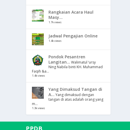
Rangkaian Acara Haul
Masy...
1.7k views
Jadwal Pengajian Online
1.4k views
Pondok Pesantren
Langitan...
Walimatul ‘ursy
Ning Nabila binti KH. Muhammad
Faqih &a...
1.4k views
Yang Dimaksud Tangan di
A...
Yang dimaksud dengan
tangan di atas adalah orang yang
m...
1.3k views
PPDB