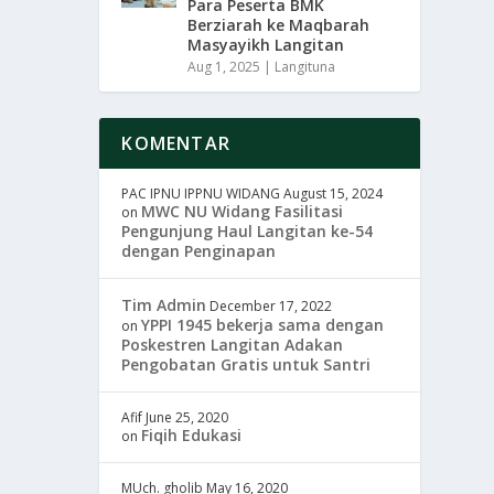
Para Peserta BMK
Berziarah ke Maqbarah
Masyayikh Langitan
Aug 1, 2025
|
Langituna
KOMENTAR
PAC IPNU IPPNU WIDANG
August 15, 2024
MWC NU Widang Fasilitasi
on
Pengunjung Haul Langitan ke-54
dengan Penginapan
Tim Admin
December 17, 2022
YPPI 1945 bekerja sama dengan
on
Poskestren Langitan Adakan
Pengobatan Gratis untuk Santri
Afif
June 25, 2020
Fiqih Edukasi
on
MUch. gholib
May 16, 2020