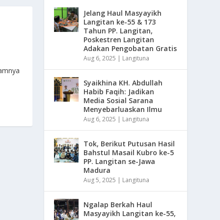
Jelang Haul Masyayikh
Langitan ke-55 & 173
Tahun PP. Langitan,
Poskestren Langitan
Adakan Pengobatan Gratis
Aug 6, 2025
|
Langituna
lamnya
Syaikhina KH. Abdullah
Habib Faqih: Jadikan
Media Sosial Sarana
Menyebarluaskan Ilmu
Aug 6, 2025
|
Langituna
Tok, Berikut Putusan Hasil
Bahstul Masail Kubro ke-5
PP. Langitan se-Jawa
Madura
Aug 5, 2025
|
Langituna
Ngalap Berkah Haul
Masyayikh Langitan ke-55,