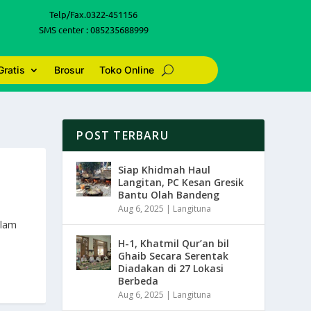
Telp/Fax.0322-451156
SMS center : 085235688999
Gratis
Brosur
Toko Online
POST TERBARU
Siap Khidmah Haul
Langitan, PC Kesan Gresik
Bantu Olah Bandeng
Aug 6, 2025
|
Langituna
alam
H-1, Khatmil Qur’an bil
Ghaib Secara Serentak
Diadakan di 27 Lokasi
Berbeda
Aug 6, 2025
|
Langituna