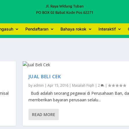
Jl. Raya Widang Tuban
PO BOX 02 Babat Kode Pos 62271
engasuh
Pendaftaran
Bahaya rokok
Interaktif
JUAL BELI CEK
by
admin
|
Apr 15, 2016
|
Masalah Fiqih
|
2
|
misal
Budi adalah seorang pegawai di Perusahaan Ban, d
memberikan bayaran perusaan selalu...
READ MORE