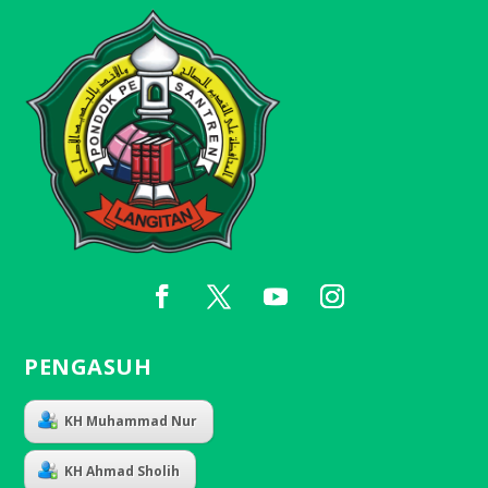
PENGASUH
KH Muhammad Nur
KH Ahmad Sholih