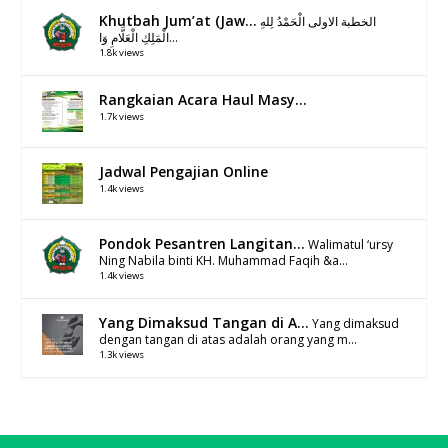
Khutbah Jum’at (Jaw...
الخطبة الاولى الْحَمْدُ لِلهِ
الْمَلِكِ الْعَلَّامِ وَا...
1.8k views
Rangkaian Acara Haul Masy...
1.7k views
Jadwal Pengajian Online
1.4k views
Pondok Pesantren Langitan...
Walimatul ‘ursy
Ning Nabila binti KH. Muhammad Faqih &a...
1.4k views
Yang Dimaksud Tangan di A...
Yang dimaksud
dengan tangan di atas adalah orang yang m...
1.3k views