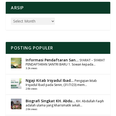
ARSIP
POSTING POPULER
Informasi Pendaftaran San...
SYARAT – SYARAT
PENDAFTARAN SANTRI BARU 1. Sowan kepada...
3.2k views
Ngaji Kitab Irsyadul Ibad...
Pengajian kitab
Irsyadul Ibad pada Senin, (31/7/23) mem...
2.8k views
Biografi Singkat KH. Abdu...
KH. Abdullah Faqih
adalah ulama yang kharismatik sekali...
2.6k views