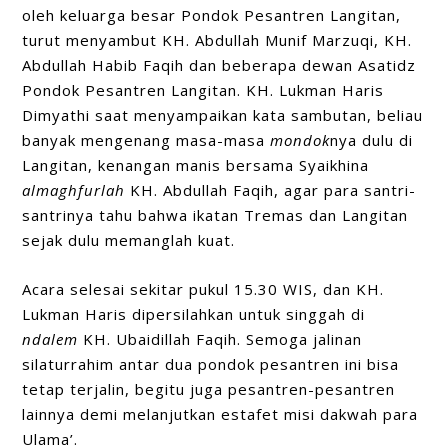
oleh keluarga besar Pondok Pesantren Langitan,
turut menyambut KH. Abdullah Munif Marzuqi, KH.
Abdullah Habib Faqih dan beberapa dewan Asatidz
Pondok Pesantren Langitan. KH. Lukman Haris
Dimyathi saat menyampaikan kata sambutan, beliau
banyak mengenang masa-masa
mondok
nya dulu di
Langitan, kenangan manis bersama Syaikhina
almaghfurlah
KH. Abdullah Faqih, agar para santri-
santrinya tahu bahwa ikatan Tremas dan Langitan
sejak dulu memanglah kuat.
Acara selesai sekitar pukul 15.30 WIS, dan KH.
Lukman Haris dipersilahkan untuk singgah di
ndalem
KH. Ubaidillah Faqih. Semoga jalinan
silaturrahim antar dua pondok pesantren ini bisa
tetap terjalin, begitu juga pesantren-pesantren
lainnya demi melanjutkan estafet misi dakwah para
Ulama’.