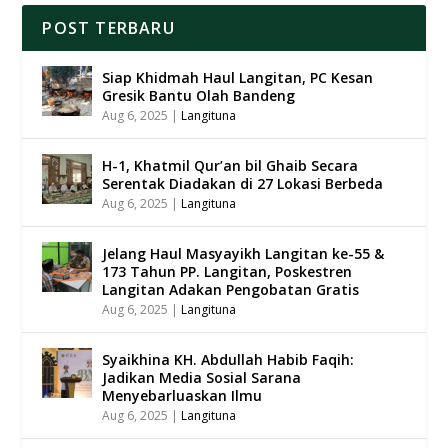
POST TERBARU
Siap Khidmah Haul Langitan, PC Kesan
Gresik Bantu Olah Bandeng
Aug 6, 2025
|
Langituna
H-1, Khatmil Qur’an bil Ghaib Secara
Serentak Diadakan di 27 Lokasi Berbeda
Aug 6, 2025
|
Langituna
Jelang Haul Masyayikh Langitan ke-55 &
173 Tahun PP. Langitan, Poskestren
Langitan Adakan Pengobatan Gratis
Aug 6, 2025
|
Langituna
Syaikhina KH. Abdullah Habib Faqih:
Jadikan Media Sosial Sarana
Menyebarluaskan Ilmu
Aug 6, 2025
|
Langituna