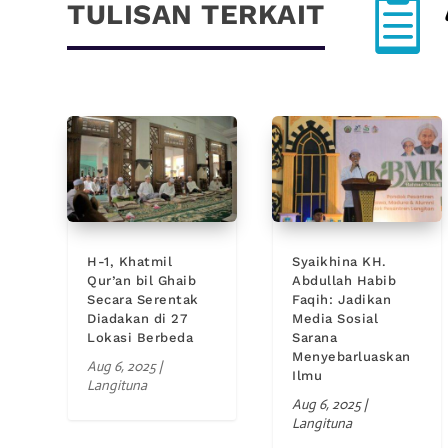

TULISAN TERKAIT
H-1, Khatmil
Syaikhina KH.
Qur’an bil Ghaib
Abdullah Habib
Secara Serentak
Faqih: Jadikan
Diadakan di 27
Media Sosial
Lokasi Berbeda
Sarana
Menyebarluaskan
Aug 6, 2025
|
Ilmu
Langituna
Aug 6, 2025
|
Langituna