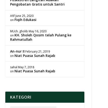
Pengobatan Gratis untuk Santri
Afif
June 25, 2020
Fiqih Edukasi
on
MUch. gholib
May 16, 2020
KH. Sholeh Qosim telah Pulang ke
on
Rahmatullah
An-nur II
February 21, 2019
Niat Puasa Sunah Rajab
on
sahal
May 7, 2018
Niat Puasa Sunah Rajab
on
KATEGORI