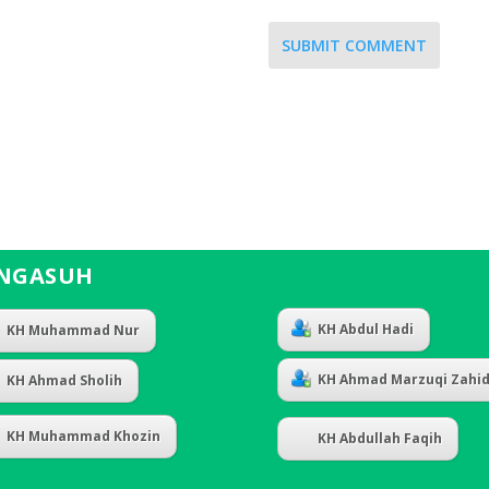
SUBMIT COMMENT
NGASUH
KH Abdul Hadi
KH Muhammad Nur
KH Ahmad Marzuqi Zahi
KH Ahmad Sholih
KH Muhammad Khozin
KH Abdullah Faqih