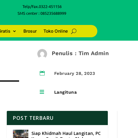
Telp/Fax.0322-451156
SMS center : 085235688999
Gratis
Brosur
Toko Online
Penulis : Tim Admin

February 28, 2023

Langituna
POST TERBARU
Siap Khidmah Haul Langitan, PC