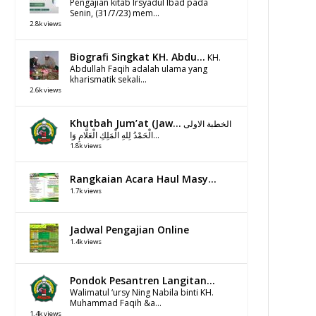
Pengajian kitab Irsyadul Ibad pada
Senin, (31/7/23) mem...
2.8k views
Biografi Singkat KH. Abdu...
KH.
Abdullah Faqih adalah ulama yang
kharismatik sekali...
2.6k views
Khutbah Jum’at (Jaw...
الخطبة الاولى
الْحَمْدُ لِلهِ الْمَلِكِ الْعَلَّامِ وَا...
1.8k views
Rangkaian Acara Haul Masy...
1.7k views
Jadwal Pengajian Online
1.4k views
Pondok Pesantren Langitan...
Walimatul ‘ursy Ning Nabila binti KH.
Muhammad Faqih &a...
1.4k views