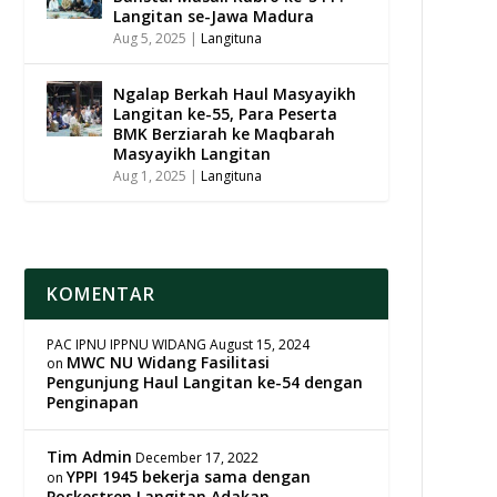
Langitan se-Jawa Madura
Aug 5, 2025
|
Langituna
Ngalap Berkah Haul Masyayikh
Langitan ke-55, Para Peserta
BMK Berziarah ke Maqbarah
Masyayikh Langitan
Aug 1, 2025
|
Langituna
KOMENTAR
PAC IPNU IPPNU WIDANG
August 15, 2024
MWC NU Widang Fasilitasi
on
Pengunjung Haul Langitan ke-54 dengan
Penginapan
Tim Admin
December 17, 2022
YPPI 1945 bekerja sama dengan
on
Poskestren Langitan Adakan