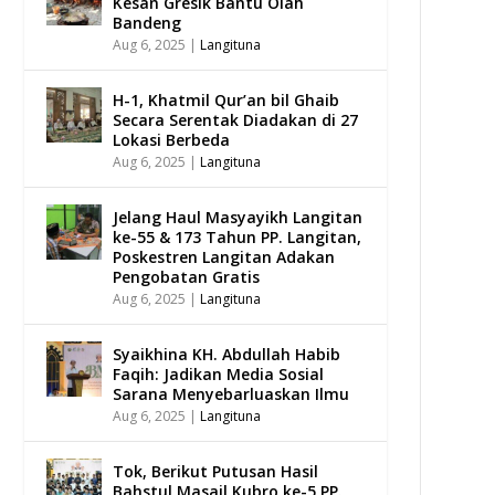
Kesan Gresik Bantu Olah
Bandeng
Aug 6, 2025
|
Langituna
H-1, Khatmil Qur’an bil Ghaib
Secara Serentak Diadakan di 27
Lokasi Berbeda
Aug 6, 2025
|
Langituna
Jelang Haul Masyayikh Langitan
ke-55 & 173 Tahun PP. Langitan,
Poskestren Langitan Adakan
Pengobatan Gratis
Aug 6, 2025
|
Langituna
Syaikhina KH. Abdullah Habib
Faqih: Jadikan Media Sosial
Sarana Menyebarluaskan Ilmu
Aug 6, 2025
|
Langituna
Tok, Berikut Putusan Hasil
Bahstul Masail Kubro ke-5 PP.