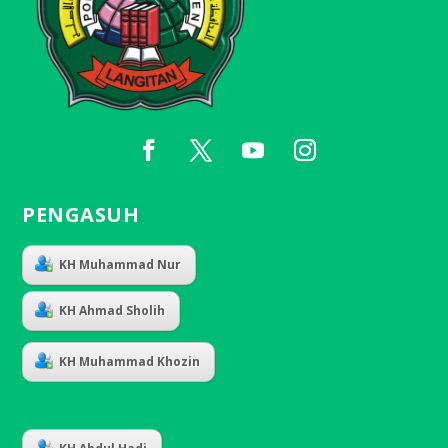
PENGASUH
KH Muhammad Nur
KH Ahmad Sholih
KH Muhammad Khozin