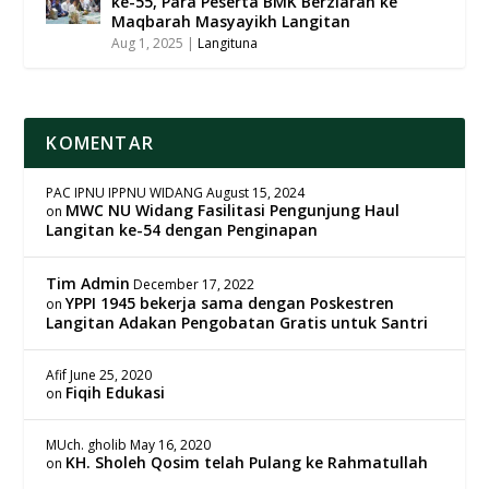
ke-55, Para Peserta BMK Berziarah ke
Maqbarah Masyayikh Langitan
Aug 1, 2025
|
Langituna
KOMENTAR
PAC IPNU IPPNU WIDANG
August 15, 2024
MWC NU Widang Fasilitasi Pengunjung Haul
on
Langitan ke-54 dengan Penginapan
Tim Admin
December 17, 2022
YPPI 1945 bekerja sama dengan Poskestren
on
Langitan Adakan Pengobatan Gratis untuk Santri
Afif
June 25, 2020
Fiqih Edukasi
on
MUch. gholib
May 16, 2020
KH. Sholeh Qosim telah Pulang ke Rahmatullah
on