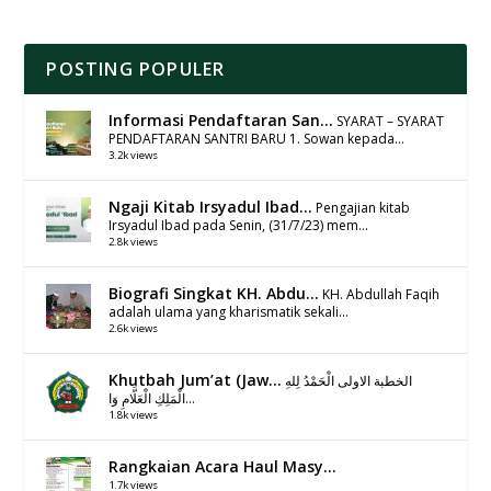
POSTING POPULER
Informasi Pendaftaran San...
SYARAT – SYARAT
PENDAFTARAN SANTRI BARU 1. Sowan kepada...
3.2k views
Ngaji Kitab Irsyadul Ibad...
Pengajian kitab
Irsyadul Ibad pada Senin, (31/7/23) mem...
2.8k views
Biografi Singkat KH. Abdu...
KH. Abdullah Faqih
adalah ulama yang kharismatik sekali...
2.6k views
Khutbah Jum’at (Jaw...
الخطبة الاولى الْحَمْدُ لِلهِ
الْمَلِكِ الْعَلَّامِ وَا...
1.8k views
Rangkaian Acara Haul Masy...
1.7k views