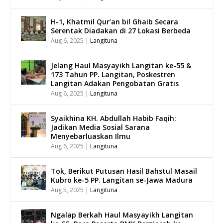
H-1, Khatmil Qur’an bil Ghaib Secara
Serentak Diadakan di 27 Lokasi Berbeda
Aug 6, 2025
|
Langituna
Jelang Haul Masyayikh Langitan ke-55 &
173 Tahun PP. Langitan, Poskestren
Langitan Adakan Pengobatan Gratis
Aug 6, 2025
|
Langituna
Syaikhina KH. Abdullah Habib Faqih:
Jadikan Media Sosial Sarana
Menyebarluaskan Ilmu
Aug 6, 2025
|
Langituna
Tok, Berikut Putusan Hasil Bahstul Masail
Kubro ke-5 PP. Langitan se-Jawa Madura
Aug 5, 2025
|
Langituna
Ngalap Berkah Haul Masyayikh Langitan