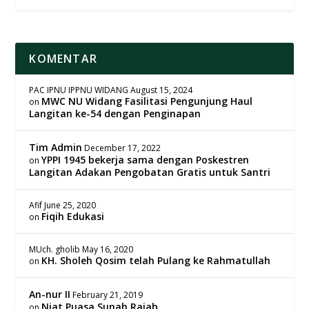
KOMENTAR
PAC IPNU IPPNU WIDANG
August 15, 2024
MWC NU Widang Fasilitasi Pengunjung Haul
on
Langitan ke-54 dengan Penginapan
Tim Admin
December 17, 2022
YPPI 1945 bekerja sama dengan Poskestren
on
Langitan Adakan Pengobatan Gratis untuk Santri
Afif
June 25, 2020
Fiqih Edukasi
on
MUch. gholib
May 16, 2020
KH. Sholeh Qosim telah Pulang ke Rahmatullah
on
An-nur II
February 21, 2019
Niat Puasa Sunah Rajab
on