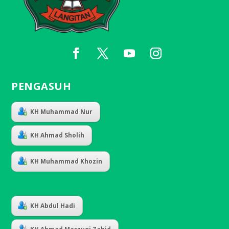
PENGASUH
KH Muhammad Nur
KH Ahmad Sholih
KH Muhammad Khozin
KH Abdul Hadi