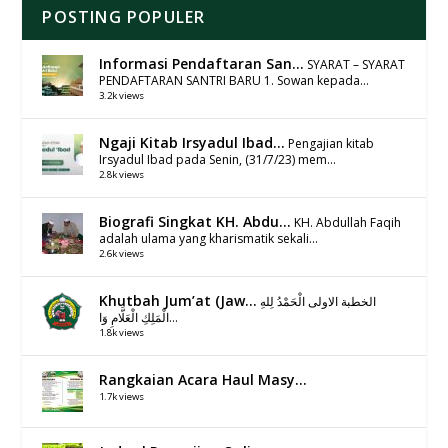
POSTING POPULER
Informasi Pendaftaran San...
SYARAT – SYARAT
PENDAFTARAN SANTRI BARU 1. Sowan kepada...
3.2k views
Ngaji Kitab Irsyadul Ibad...
Pengajian kitab
Irsyadul Ibad pada Senin, (31/7/23) mem...
2.8k views
Biografi Singkat KH. Abdu...
KH. Abdullah Faqih
adalah ulama yang kharismatik sekali...
2.6k views
Khutbah Jum’at (Jaw...
الخطبة الاولى الْحَمْدُ لِلهِ
الْمَلِكِ الْعَلَّامِ وَا...
1.8k views
Rangkaian Acara Haul Masy...
1.7k views