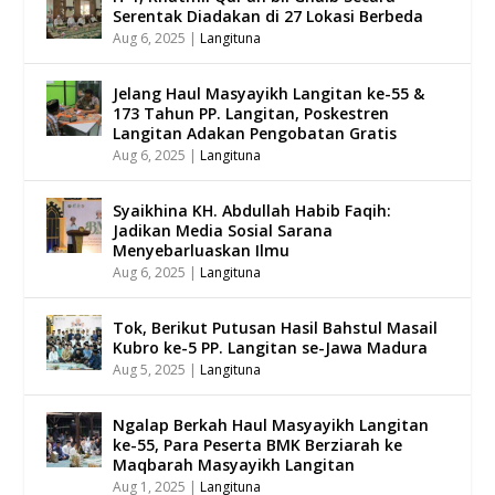
Serentak Diadakan di 27 Lokasi Berbeda
Aug 6, 2025
|
Langituna
Jelang Haul Masyayikh Langitan ke-55 &
173 Tahun PP. Langitan, Poskestren
Langitan Adakan Pengobatan Gratis
Aug 6, 2025
|
Langituna
Syaikhina KH. Abdullah Habib Faqih:
Jadikan Media Sosial Sarana
Menyebarluaskan Ilmu
Aug 6, 2025
|
Langituna
Tok, Berikut Putusan Hasil Bahstul Masail
Kubro ke-5 PP. Langitan se-Jawa Madura
Aug 5, 2025
|
Langituna
Ngalap Berkah Haul Masyayikh Langitan
ke-55, Para Peserta BMK Berziarah ke
Maqbarah Masyayikh Langitan
Aug 1, 2025
|
Langituna