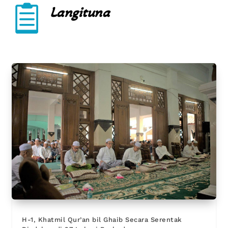

Langituna
H-1, Khatmil Qur’an bil Ghaib Secara Serentak