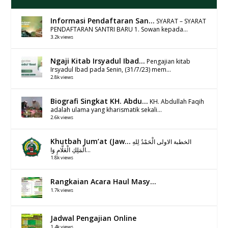
Informasi Pendaftaran San...
SYARAT – SYARAT
PENDAFTARAN SANTRI BARU 1. Sowan kepada...
3.2k views
Ngaji Kitab Irsyadul Ibad...
Pengajian kitab
Irsyadul Ibad pada Senin, (31/7/23) mem...
2.8k views
Biografi Singkat KH. Abdu...
KH. Abdullah Faqih
adalah ulama yang kharismatik sekali...
2.6k views
Khutbah Jum’at (Jaw...
الخطبة الاولى الْحَمْدُ لِلهِ
الْمَلِكِ الْعَلَّامِ وَا...
1.8k views
Rangkaian Acara Haul Masy...
1.7k views
Jadwal Pengajian Online
1.4k views