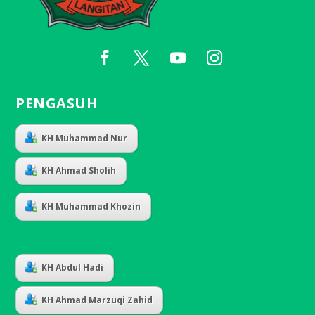
PENGASUH
KH Muhammad Nur
KH Ahmad Sholih
KH Muhammad Khozin
KH Abdul Hadi
KH Ahmad Marzuqi Zahid