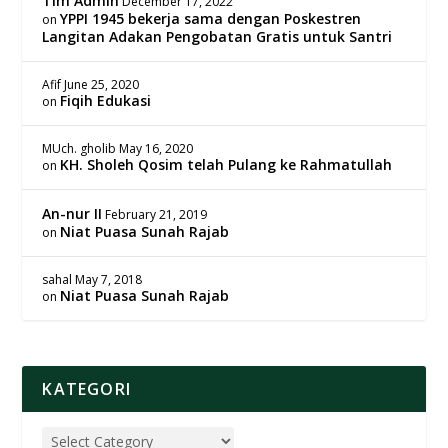
Tim Admin
December 17, 2022
YPPI 1945 bekerja sama dengan Poskestren
on
Langitan Adakan Pengobatan Gratis untuk Santri
Afif
June 25, 2020
Fiqih Edukasi
on
MUch. gholib
May 16, 2020
KH. Sholeh Qosim telah Pulang ke Rahmatullah
on
An-nur II
February 21, 2019
Niat Puasa Sunah Rajab
on
sahal
May 7, 2018
Niat Puasa Sunah Rajab
on
KATEGORI