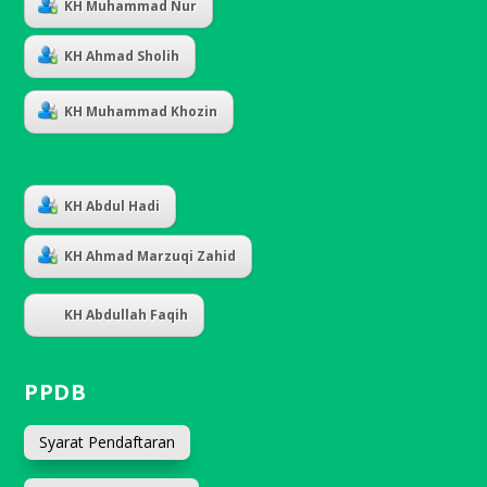
KH Muhammad Nur
KH Ahmad Sholih
KH Muhammad Khozin
KH Abdul Hadi
KH Ahmad Marzuqi Zahid
KH Abdullah Faqih
PPDB
Syarat Pendaftaran