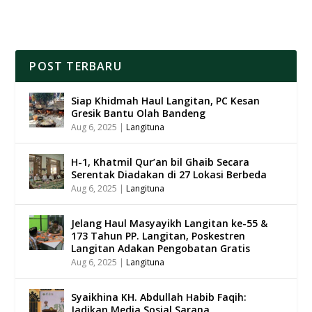
POST TERBARU
Siap Khidmah Haul Langitan, PC Kesan
Gresik Bantu Olah Bandeng
Aug 6, 2025
|
Langituna
H-1, Khatmil Qur’an bil Ghaib Secara
Serentak Diadakan di 27 Lokasi Berbeda
Aug 6, 2025
|
Langituna
Jelang Haul Masyayikh Langitan ke-55 &
173 Tahun PP. Langitan, Poskestren
Langitan Adakan Pengobatan Gratis
Aug 6, 2025
|
Langituna
Syaikhina KH. Abdullah Habib Faqih:
Jadikan Media Sosial Sarana