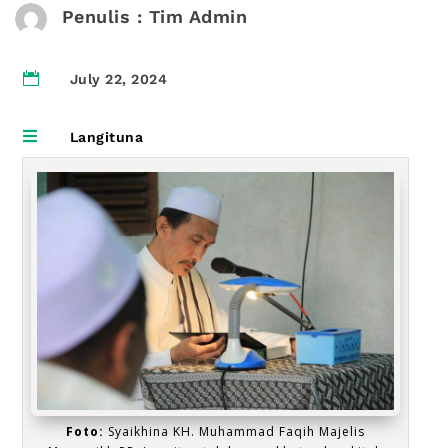
Penulis : Tim Admin

July 22, 2024

Langituna
Foto:
Syaikhina KH. Muhammad Faqih Majelis