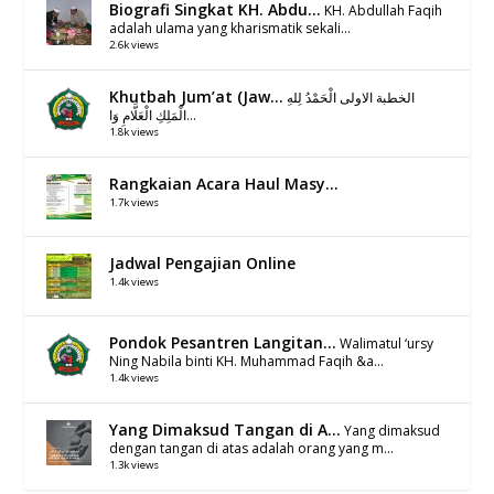
Biografi Singkat KH. Abdu...
KH. Abdullah Faqih
adalah ulama yang kharismatik sekali...
2.6k views
Khutbah Jum’at (Jaw...
الخطبة الاولى الْحَمْدُ لِلهِ
الْمَلِكِ الْعَلَّامِ وَا...
1.8k views
Rangkaian Acara Haul Masy...
1.7k views
Jadwal Pengajian Online
1.4k views
Pondok Pesantren Langitan...
Walimatul ‘ursy
Ning Nabila binti KH. Muhammad Faqih &a...
1.4k views
Yang Dimaksud Tangan di A...
Yang dimaksud
dengan tangan di atas adalah orang yang m...
1.3k views