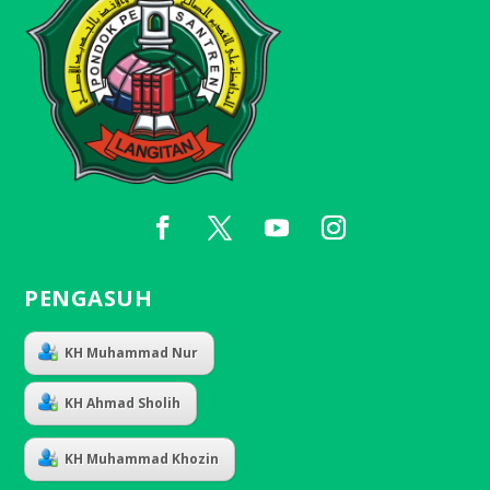
PENGASUH
KH Muhammad Nur
KH Ahmad Sholih
KH Muhammad Khozin