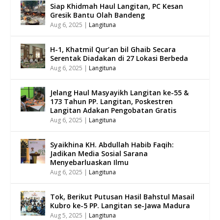
Siap Khidmah Haul Langitan, PC Kesan
Gresik Bantu Olah Bandeng
Aug 6, 2025
|
Langituna
H-1, Khatmil Qur’an bil Ghaib Secara
Serentak Diadakan di 27 Lokasi Berbeda
Aug 6, 2025
|
Langituna
Jelang Haul Masyayikh Langitan ke-55 &
173 Tahun PP. Langitan, Poskestren
Langitan Adakan Pengobatan Gratis
Aug 6, 2025
|
Langituna
Syaikhina KH. Abdullah Habib Faqih:
Jadikan Media Sosial Sarana
Menyebarluaskan Ilmu
Aug 6, 2025
|
Langituna
Tok, Berikut Putusan Hasil Bahstul Masail
Kubro ke-5 PP. Langitan se-Jawa Madura
Aug 5, 2025
|
Langituna