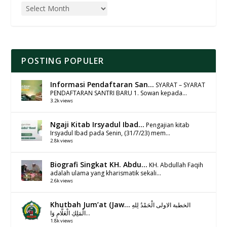
POSTING POPULER
Informasi Pendaftaran San...
SYARAT – SYARAT
PENDAFTARAN SANTRI BARU 1. Sowan kepada...
3.2k views
Ngaji Kitab Irsyadul Ibad...
Pengajian kitab
Irsyadul Ibad pada Senin, (31/7/23) mem...
2.8k views
Biografi Singkat KH. Abdu...
KH. Abdullah Faqih
adalah ulama yang kharismatik sekali...
2.6k views
Khutbah Jum’at (Jaw...
الخطبة الاولى الْحَمْدُ لِلهِ
الْمَلِكِ الْعَلَّامِ وَا...
1.8k views