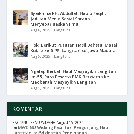
Syaikhina KH. Abdullah Habib Faqih:
Jadikan Media Sosial Sarana
Menyebarluaskan Ilmu
Aug 6, 2025
|
Langituna
Tok, Berikut Putusan Hasil Bahstul Masail
Kubro ke-5 PP. Langitan se-Jawa Madura
Aug 5, 2025
|
Langituna
Ngalap Berkah Haul Masyayikh Langitan
ke-55, Para Peserta BMK Berziarah ke
Maqbarah Masyayikh Langitan
Aug 1, 2025
|
Langituna
KOMENTAR
PAC IPNU IPPNU WIDANG
August 15, 2024
MWC NU Widang Fasilitasi Pengunjung Haul
on
Langitan ke-54 dengan Penginapan