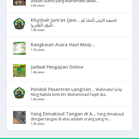
adalah ulama yang kharismatik sekali...
2.6k views
Khutbah Jum’at (Jaw...
الخطبة الاولى الْحَمْدُ لِلهِ
الْمَلِكِ الْعَلَّامِ وَا...
1.9k views
Rangkaian Acara Haul Masy...
1.7k views
Jadwal Pengajian Online
1.4k views
Pondok Pesantren Langitan...
Walimatul ‘ursy
Ning Nabila binti KH. Muhammad Faqih &a...
1.4k views
Yang Dimaksud Tangan di A...
Yang dimaksud
dengan tangan di atas adalah orang yang m...
1.3k views