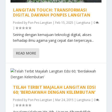
LANGITAN TOUCH: TRANSFORMASI
DIGITAL DAKWAH PONPES LANGITAN
Posted by
Pon Pes Langitan
|
Feb 15, 2025
|
Langituna
|
0
|
Seiring dengan kemajuan teknologi digital, akses
terhadap ilmu agama yang cepat dan terpercaya...
READ MORE
TELAH TERBIT MAJALAH LANGITAN EDSI
60; ‘BERDAKWAH DENGAN KELEMBUTAN’
Posted by
Pon Pes Langitan
|
Mar 24, 2015
|
Langituna
|
0
|
Assalamu’alaikum Wr. Wb. Ucapan Alhamdulillah,