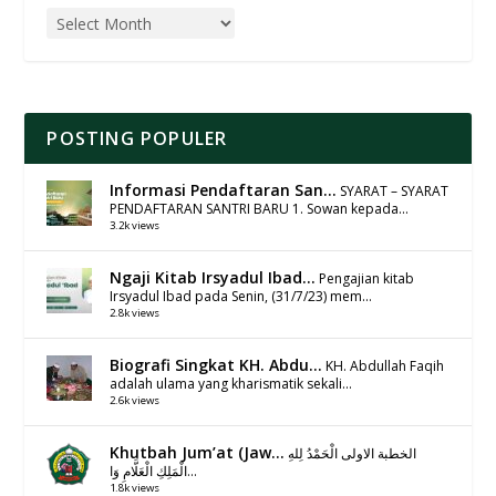
POSTING POPULER
Informasi Pendaftaran San...
SYARAT – SYARAT
PENDAFTARAN SANTRI BARU 1. Sowan kepada...
3.2k views
Ngaji Kitab Irsyadul Ibad...
Pengajian kitab
Irsyadul Ibad pada Senin, (31/7/23) mem...
2.8k views
Biografi Singkat KH. Abdu...
KH. Abdullah Faqih
adalah ulama yang kharismatik sekali...
2.6k views
Khutbah Jum’at (Jaw...
الخطبة الاولى الْحَمْدُ لِلهِ
الْمَلِكِ الْعَلَّامِ وَا...
1.8k views