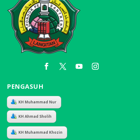
PENGASUH
KH Muhammad Nur
KH Ahmad Sholih
KH Muhammad Khozin