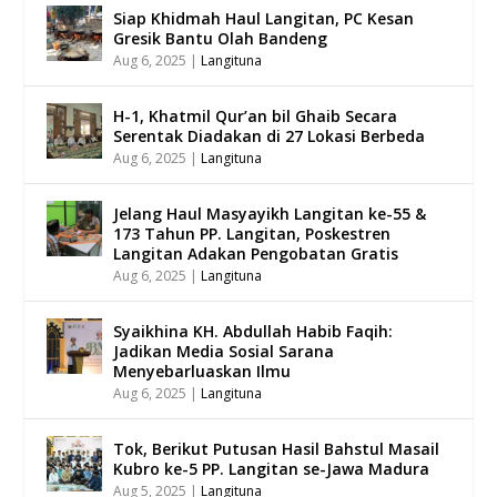
Siap Khidmah Haul Langitan, PC Kesan
Gresik Bantu Olah Bandeng
Aug 6, 2025
|
Langituna
H-1, Khatmil Qur’an bil Ghaib Secara
Serentak Diadakan di 27 Lokasi Berbeda
Aug 6, 2025
|
Langituna
Jelang Haul Masyayikh Langitan ke-55 &
173 Tahun PP. Langitan, Poskestren
Langitan Adakan Pengobatan Gratis
Aug 6, 2025
|
Langituna
Syaikhina KH. Abdullah Habib Faqih:
Jadikan Media Sosial Sarana
Menyebarluaskan Ilmu
Aug 6, 2025
|
Langituna
Tok, Berikut Putusan Hasil Bahstul Masail
Kubro ke-5 PP. Langitan se-Jawa Madura
Aug 5, 2025
|
Langituna