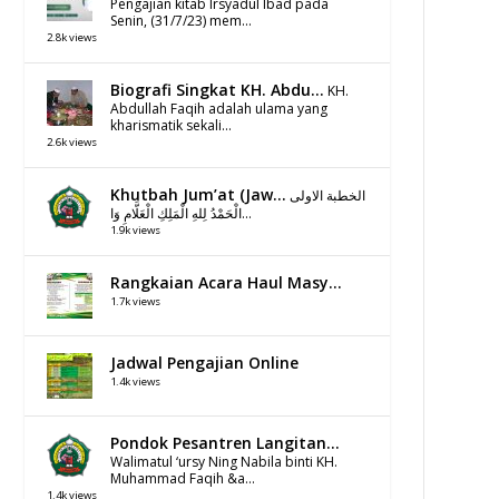
Pengajian kitab Irsyadul Ibad pada
Senin, (31/7/23) mem...
2.8k views
Biografi Singkat KH. Abdu...
KH.
Abdullah Faqih adalah ulama yang
kharismatik sekali...
2.6k views
Khutbah Jum’at (Jaw...
الخطبة الاولى
الْحَمْدُ لِلهِ الْمَلِكِ الْعَلَّامِ وَا...
1.9k views
Rangkaian Acara Haul Masy...
1.7k views
Jadwal Pengajian Online
1.4k views
Pondok Pesantren Langitan...
Walimatul ‘ursy Ning Nabila binti KH.
Muhammad Faqih &a...
1.4k views