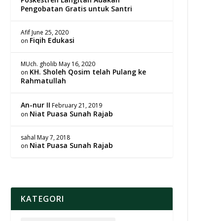
Pengobatan Gratis untuk Santri
Afif
June 25, 2020
Fiqih Edukasi
on
MUch. gholib
May 16, 2020
KH. Sholeh Qosim telah Pulang ke
on
Rahmatullah
An-nur II
February 21, 2019
Niat Puasa Sunah Rajab
on
sahal
May 7, 2018
Niat Puasa Sunah Rajab
on
KATEGORI