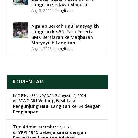
Langitan se-Jawa Madura
Aug 5, 2025
|
Langituna
Ngalap Berkah Haul Masyayikh
Langitan ke-55, Para Peserta
BMK Berziarah ke Maqbarah
Masyayikh Langitan
Aug 1, 2025
|
Langituna
KOMENTAR
PAC IPNU IPPNU WIDANG
August 15, 2024
MWC NU Widang Fasilitasi
on
Pengunjung Haul Langitan ke-54 dengan
Penginapan
Tim Admin
December 17, 2022
YPPI 1945 bekerja sama dengan
on
Poskestren Langitan Adakan