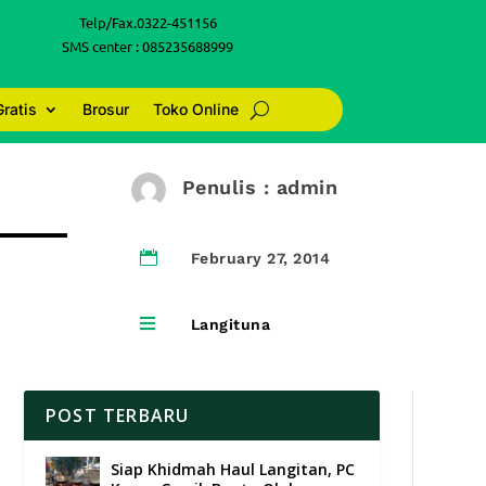
Telp/Fax.0322-451156
SMS center : 085235688999
Gratis
Brosur
Toko Online
Penulis : admin

February 27, 2014

Langituna
POST TERBARU
Siap Khidmah Haul Langitan, PC