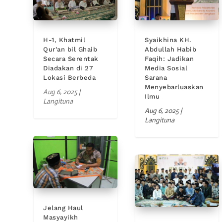
H-1, Khatmil
Syaikhina KH.
Qur’an bil Ghaib
Abdullah Habib
Secara Serentak
Faqih: Jadikan
Diadakan di 27
Media Sosial
Lokasi Berbeda
Sarana
Menyebarluaskan
Aug 6, 2025
|
Ilmu
Langituna
Aug 6, 2025
|
Langituna
Jelang Haul
Masyayikh