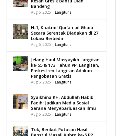
Kesan Gresik Bantu Olah
Bandeng
Aug 6, 2025
|
Langituna
H-1, Khatmil Qur’an bil Ghaib
Secara Serentak Diadakan di 27
Lokasi Berbeda
Aug 6, 2025
|
Langituna
Jelang Haul Masyayikh Langitan
ke-55 & 173 Tahun PP. Langitan,
Poskestren Langitan Adakan
Pengobatan Gratis
Aug 6, 2025
|
Langituna
Syaikhina KH. Abdullah Habib
Faqih: Jadikan Media Sosial
Sarana Menyebarluaskan Ilmu
Aug 6, 2025
|
Langituna
Tok, Berikut Putusan Hasil
Bahstul Masail Kubro ke-5 PP.