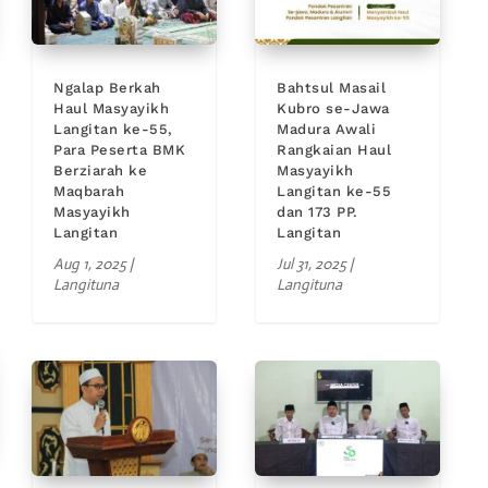
Ngalap Berkah
Bahtsul Masail
Haul Masyayikh
Kubro se-Jawa
Langitan ke-55,
Madura Awali
Para Peserta BMK
Rangkaian Haul
Berziarah ke
Masyayikh
Maqbarah
Langitan ke-55
Masyayikh
dan 173 PP.
Langitan
Langitan
Aug 1, 2025
|
Jul 31, 2025
|
Langituna
Langituna