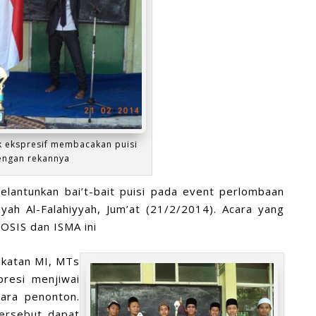
k ekspresif membacakan puisi
ngan rekannya
elantunkan bai’t-bait puisi pada event perlombaan
ah Al-Falahiyyah, Jum’at (21/2/2014). Acara yang
OSIS dan ISMA ini
ngkatan MI, MTs
resi menjiwai
para penonton.
ersebut dapat