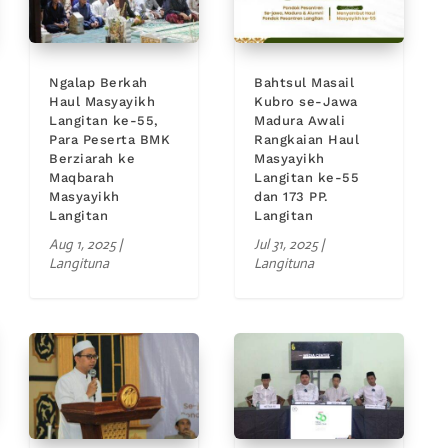
Ngalap Berkah
Bahtsul Masail
Haul Masyayikh
Kubro se-Jawa
Langitan ke-55,
Madura Awali
Para Peserta BMK
Rangkaian Haul
Berziarah ke
Masyayikh
Maqbarah
Langitan ke-55
Masyayikh
dan 173 PP.
Langitan
Langitan
Aug 1, 2025
|
Jul 31, 2025
|
Langituna
Langituna