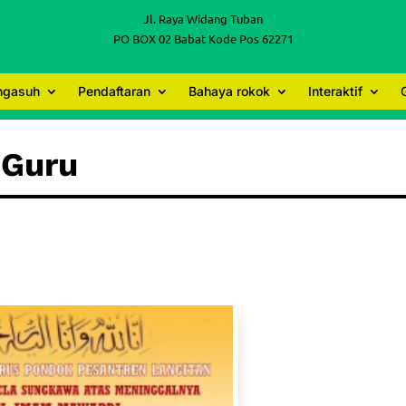
Jl. Raya Widang Tuban
PO BOX 02 Babat Kode Pos 62271
engasuh
Pendaftaran
Bahaya rokok
Interaktif
 Guru