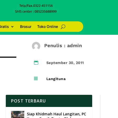
Telp/Fax.0322-451156
SMS center : 085235688999
Gratis
Brosur
Toko Online
Penulis : admin

September 30, 2011

Langituna
POST TERBARU
Siap Khidmah Haul Langitan, PC