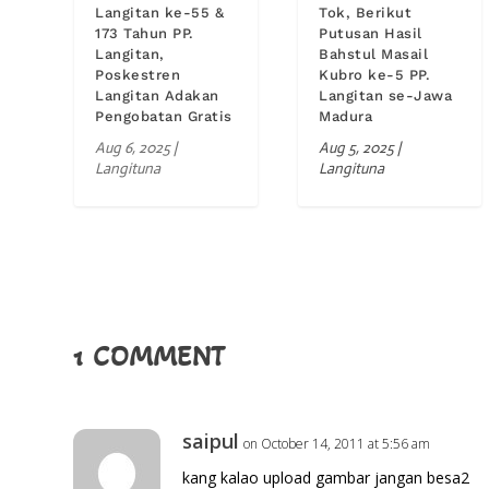
Langitan ke-55 &
Tok, Berikut
173 Tahun PP.
Putusan Hasil
Langitan,
Bahstul Masail
Poskestren
Kubro ke-5 PP.
Langitan Adakan
Langitan se-Jawa
Pengobatan Gratis
Madura
Aug 6, 2025
|
Aug 5, 2025
|
Langituna
Langituna
1 COMMENT
saipul
on October 14, 2011 at 5:56 am
kang kalao upload gambar jangan besa2