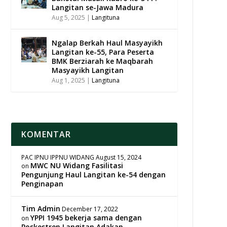
Langitan se-Jawa Madura
Aug 5, 2025
|
Langituna
Ngalap Berkah Haul Masyayikh
Langitan ke-55, Para Peserta
BMK Berziarah ke Maqbarah
Masyayikh Langitan
Aug 1, 2025
|
Langituna
KOMENTAR
PAC IPNU IPPNU WIDANG
August 15, 2024
MWC NU Widang Fasilitasi
on
Pengunjung Haul Langitan ke-54 dengan
Penginapan
Tim Admin
December 17, 2022
YPPI 1945 bekerja sama dengan
on
Poskestren Langitan Adakan