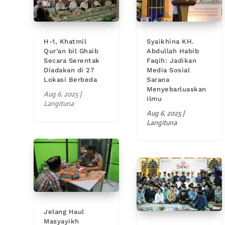
H-1, Khatmil
Syaikhina KH.
Qur’an bil Ghaib
Abdullah Habib
Secara Serentak
Faqih: Jadikan
Diadakan di 27
Media Sosial
Lokasi Berbeda
Sarana
Menyebarluaskan
Aug 6, 2025
|
Ilmu
Langituna
Aug 6, 2025
|
Langituna
Jelang Haul
Masyayikh