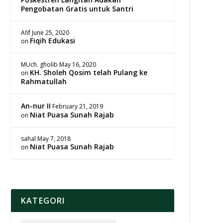
Pengobatan Gratis untuk Santri
Afif
June 25, 2020
Fiqih Edukasi
on
MUch. gholib
May 16, 2020
KH. Sholeh Qosim telah Pulang ke
on
Rahmatullah
An-nur II
February 21, 2019
Niat Puasa Sunah Rajab
on
sahal
May 7, 2018
Niat Puasa Sunah Rajab
on
KATEGORI