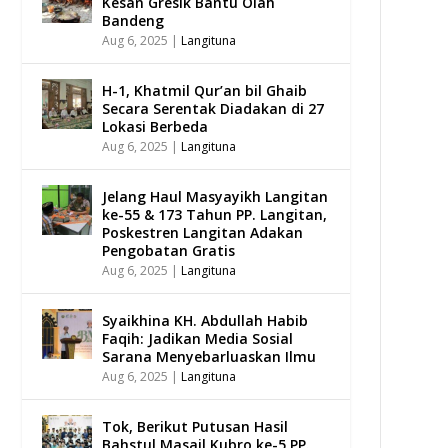
Kesan Gresik Bantu Olah
Bandeng
Aug 6, 2025
|
Langituna
H-1, Khatmil Qur’an bil Ghaib
Secara Serentak Diadakan di 27
Lokasi Berbeda
Aug 6, 2025
|
Langituna
Jelang Haul Masyayikh Langitan
ke-55 & 173 Tahun PP. Langitan,
Poskestren Langitan Adakan
Pengobatan Gratis
Aug 6, 2025
|
Langituna
Syaikhina KH. Abdullah Habib
Faqih: Jadikan Media Sosial
Sarana Menyebarluaskan Ilmu
Aug 6, 2025
|
Langituna
Tok, Berikut Putusan Hasil
Bahstul Masail Kubro ke-5 PP.