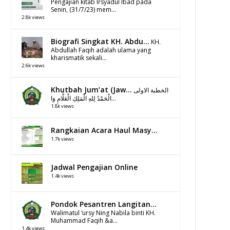
Pengajian kitab Irsyadul Ibad pada
Senin, (31/7/23) mem...
2.8k views
Biografi Singkat KH. Abdu...
KH.
Abdullah Faqih adalah ulama yang
kharismatik sekali...
2.6k views
Khutbah Jum’at (Jaw...
الخطبة الاولى
الْحَمْدُ لِلهِ الْمَلِكِ الْعَلَّامِ وَا...
1.8k views
Rangkaian Acara Haul Masy...
1.7k views
Jadwal Pengajian Online
1.4k views
Pondok Pesantren Langitan...
Walimatul ‘ursy Ning Nabila binti KH.
Muhammad Faqih &a...
1.4k views