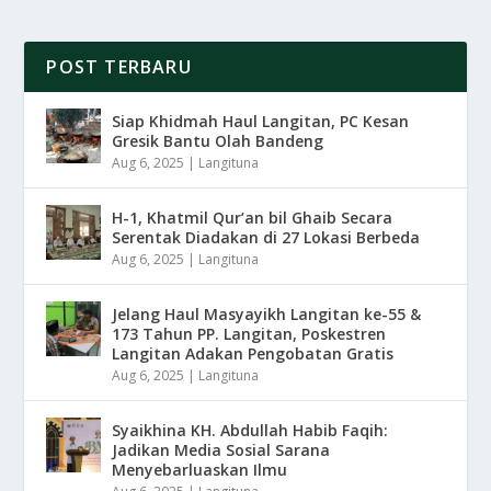
POST TERBARU
Siap Khidmah Haul Langitan, PC Kesan
Gresik Bantu Olah Bandeng
Aug 6, 2025
|
Langituna
H-1, Khatmil Qur’an bil Ghaib Secara
Serentak Diadakan di 27 Lokasi Berbeda
Aug 6, 2025
|
Langituna
Jelang Haul Masyayikh Langitan ke-55 &
173 Tahun PP. Langitan, Poskestren
Langitan Adakan Pengobatan Gratis
Aug 6, 2025
|
Langituna
Syaikhina KH. Abdullah Habib Faqih:
Jadikan Media Sosial Sarana
Menyebarluaskan Ilmu