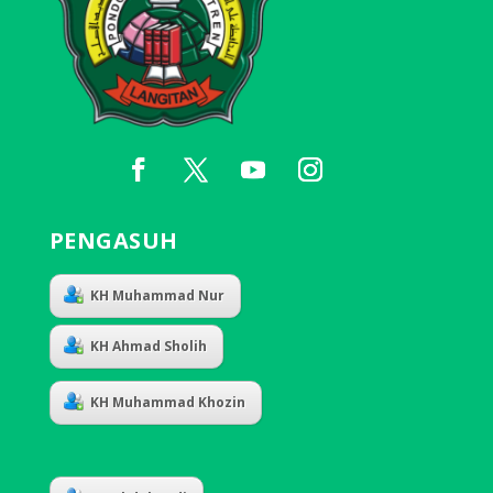
PENGASUH
KH Muhammad Nur
KH Ahmad Sholih
KH Muhammad Khozin