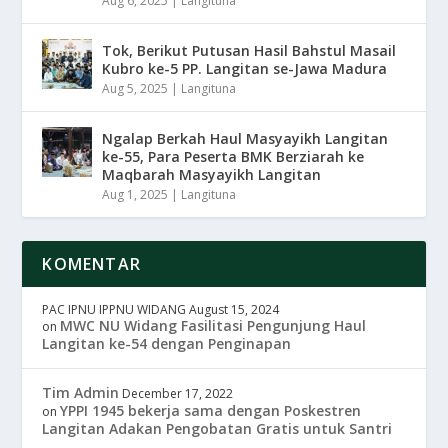
Aug 6, 2025
|
Langituna
Tok, Berikut Putusan Hasil Bahstul Masail
Kubro ke-5 PP. Langitan se-Jawa Madura
Aug 5, 2025
|
Langituna
Ngalap Berkah Haul Masyayikh Langitan
ke-55, Para Peserta BMK Berziarah ke
Maqbarah Masyayikh Langitan
Aug 1, 2025
|
Langituna
KOMENTAR
PAC IPNU IPPNU WIDANG
August 15, 2024
MWC NU Widang Fasilitasi Pengunjung Haul
on
Langitan ke-54 dengan Penginapan
Tim Admin
December 17, 2022
YPPI 1945 bekerja sama dengan Poskestren
on
Langitan Adakan Pengobatan Gratis untuk Santri