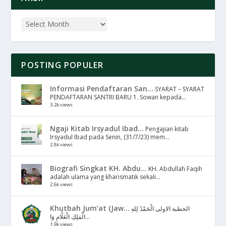
POSTING POPULER
Informasi Pendaftaran San...
SYARAT – SYARAT
PENDAFTARAN SANTRI BARU 1. Sowan kepada...
3.2k views
Ngaji Kitab Irsyadul Ibad...
Pengajian kitab
Irsyadul Ibad pada Senin, (31/7/23) mem...
2.8k views
Biografi Singkat KH. Abdu...
KH. Abdullah Faqih
adalah ulama yang kharismatik sekali...
2.6k views
Khutbah Jum’at (Jaw...
الخطبة الاولى الْحَمْدُ لِلهِ
الْمَلِكِ الْعَلَّامِ وَا...
1.9k views