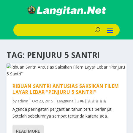
TAG:
PENJURU 5 SANTRI
RIBUAN SANTRI ANTUSIAS SAKSIKAN FILEM
LAYAR LEBAR “PENJURU 5 SANTRI”
by
admin
|
Oct 23, 2015
|
Langituna
|
2
|
Agenda peringatan pergantian tahun terus berlanjut.
Setelah sebelumnya sempat tertunda karena ada...
READ MORE