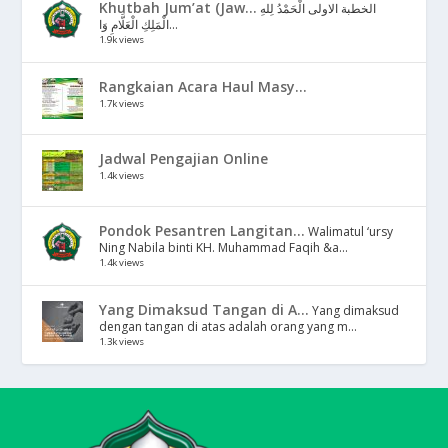
Khutbah Jum’at (Jaw...
الخطبة الاولى الْحَمْدُ لِلهِ
الْمَلِكِ الْعَلَّامِ وَا...
1.9k views
Rangkaian Acara Haul Masy...
1.7k views
Jadwal Pengajian Online
1.4k views
Pondok Pesantren Langitan...
Walimatul ‘ursy
Ning Nabila binti KH. Muhammad Faqih &a...
1.4k views
Yang Dimaksud Tangan di A...
Yang dimaksud
dengan tangan di atas adalah orang yang m...
1.3k views