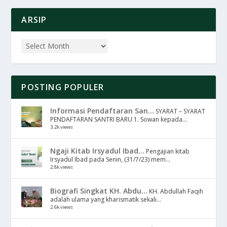
ARSIP
POSTING POPULER
Informasi Pendaftaran San...
SYARAT – SYARAT
PENDAFTARAN SANTRI BARU 1. Sowan kepada...
3.2k views
Ngaji Kitab Irsyadul Ibad...
Pengajian kitab
Irsyadul Ibad pada Senin, (31/7/23) mem...
2.8k views
Biografi Singkat KH. Abdu...
KH. Abdullah Faqih
adalah ulama yang kharismatik sekali...
2.6k views