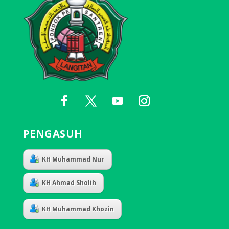
PENGASUH
KH Muhammad Nur
KH Ahmad Sholih
KH Muhammad Khozin