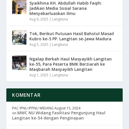
Syaikhina KH. Abdullah Habib Faqih:
Jadikan Media Sosial Sarana
Menyebarluaskan Ilmu
Aug 6, 2025
|
Langituna
Tok, Berikut Putusan Hasil Bahstul Masail
Kubro ke-5 PP. Langitan se-Jawa Madura
Aug 5, 2025
|
Langituna
Ngalap Berkah Haul Masyayikh Langitan
ke-55, Para Peserta BMK Berziarah ke
Maqbarah Masyayikh Langitan
Aug 1, 2025
|
Langituna
KOMENTAR
PAC IPNU IPPNU WIDANG
August 15, 2024
MWC NU Widang Fasilitasi Pengunjung Haul
on
Langitan ke-54 dengan Penginapan