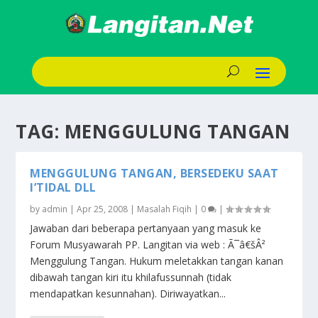
TAG:
MENGGULUNG TANGAN
MENGGULUNG TANGAN, BERSEDEKU SAAT
I’TIDAL DLL
by
admin
|
Apr 25, 2008
|
Masalah Fiqih
|
0
|
Jawaban dari beberapa pertanyaan yang masuk ke
Forum Musyawarah PP. Langitan via web : Ã¯â€šÂ²
Menggulung Tangan. Hukum meletakkan tangan kanan
dibawah tangan kiri itu khilafussunnah (tidak
mendapatkan kesunnahan). Diriwayatkan...