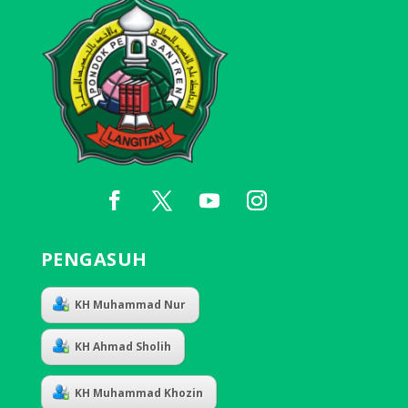
PENGASUH
KH Muhammad Nur
KH Ahmad Sholih
KH Muhammad Khozin