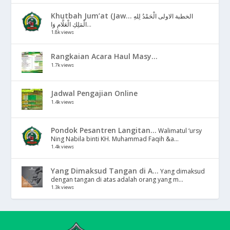
Khutbah Jum’at (Jaw...
الخطبة الاولى الْحَمْدُ لِلهِ
الْمَلِكِ الْعَلَّامِ وَا...
1.8k views
Rangkaian Acara Haul Masy...
1.7k views
Jadwal Pengajian Online
1.4k views
Pondok Pesantren Langitan...
Walimatul ‘ursy
Ning Nabila binti KH. Muhammad Faqih &a...
1.4k views
Yang Dimaksud Tangan di A...
Yang dimaksud
dengan tangan di atas adalah orang yang m...
1.3k views