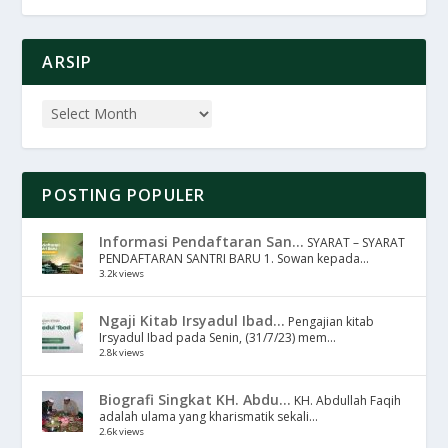
ARSIP
POSTING POPULER
Informasi Pendaftaran San...
SYARAT – SYARAT
PENDAFTARAN SANTRI BARU 1. Sowan kepada...
3.2k views
Ngaji Kitab Irsyadul Ibad...
Pengajian kitab
Irsyadul Ibad pada Senin, (31/7/23) mem...
2.8k views
Biografi Singkat KH. Abdu...
KH. Abdullah Faqih
adalah ulama yang kharismatik sekali...
2.6k views