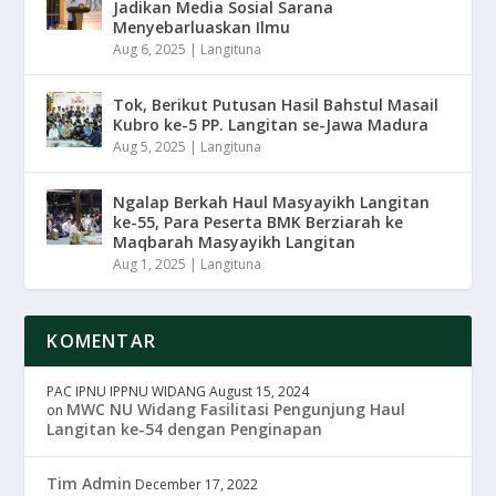
Jadikan Media Sosial Sarana
Menyebarluaskan Ilmu
Aug 6, 2025
|
Langituna
Tok, Berikut Putusan Hasil Bahstul Masail
Kubro ke-5 PP. Langitan se-Jawa Madura
Aug 5, 2025
|
Langituna
Ngalap Berkah Haul Masyayikh Langitan
ke-55, Para Peserta BMK Berziarah ke
Maqbarah Masyayikh Langitan
Aug 1, 2025
|
Langituna
KOMENTAR
PAC IPNU IPPNU WIDANG
August 15, 2024
MWC NU Widang Fasilitasi Pengunjung Haul
on
Langitan ke-54 dengan Penginapan
Tim Admin
December 17, 2022