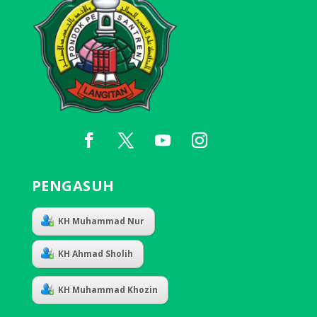
PENGASUH
KH Muhammad Nur
KH Ahmad Sholih
KH Muhammad Khozin