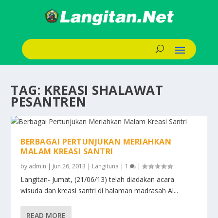
TAG:
KREASI SHALAWAT
PESANTREN
BERBAGAI PERTUNJUKAN MERIAHKAN
MALAM KREASI SANTRI
by
admin
|
Jun 26, 2013
|
Langituna
|
1
|
Langitan- Jumat, (21/06/13) telah diadakan acara
wisuda dan kreasi santri di halaman madrasah Al...
READ MORE