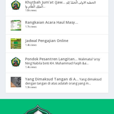
Khutbah Jum’at (Jaw...
الخطبة الاولى الْحَمْدُ لِلهِ
الْمَلِكِ الْعَلَّامِ وَا...
1.8k views
Rangkaian Acara Haul Masy...
1.7k views
Jadwal Pengajian Online
1.4k views
Pondok Pesantren Langitan...
Walimatul ‘ursy
Ning Nabila binti KH. Muhammad Faqih &a...
1.4k views
Yang Dimaksud Tangan di A...
Yang dimaksud
dengan tangan di atas adalah orang yang m...
1.3k views