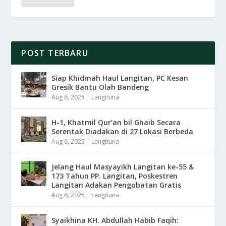
POST TERBARU
Siap Khidmah Haul Langitan, PC Kesan
Gresik Bantu Olah Bandeng
Aug 6, 2025
|
Langituna
H-1, Khatmil Qur’an bil Ghaib Secara
Serentak Diadakan di 27 Lokasi Berbeda
Aug 6, 2025
|
Langituna
Jelang Haul Masyayikh Langitan ke-55 &
173 Tahun PP. Langitan, Poskestren
Langitan Adakan Pengobatan Gratis
Aug 6, 2025
|
Langituna
Syaikhina KH. Abdullah Habib Faqih: