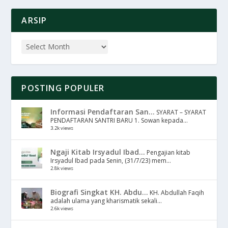
ARSIP
POSTING POPULER
Informasi Pendaftaran San...
SYARAT – SYARAT
PENDAFTARAN SANTRI BARU 1. Sowan kepada...
3.2k views
Ngaji Kitab Irsyadul Ibad...
Pengajian kitab
Irsyadul Ibad pada Senin, (31/7/23) mem...
2.8k views
Biografi Singkat KH. Abdu...
KH. Abdullah Faqih
adalah ulama yang kharismatik sekali...
2.6k views