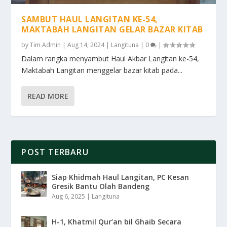
SAMBUT HAUL LANGITAN KE-54,
MAKTABAH LANGITAN GELAR BAZAR KITAB
by
Tim Admin
|
Aug 14, 2024
|
Langituna
|
0
|
Dalam rangka menyambut Haul Akbar Langitan ke-54,
Maktabah Langitan menggelar bazar kitab pada...
READ MORE
POST TERBARU
Siap Khidmah Haul Langitan, PC Kesan
Gresik Bantu Olah Bandeng
Aug 6, 2025
|
Langituna
H-1, Khatmil Qur’an bil Ghaib Secara