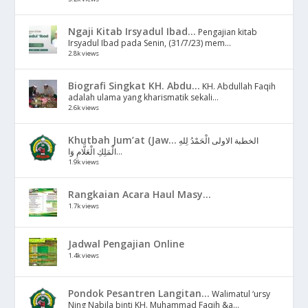
Ngaji Kitab Irsyadul Ibad...
Pengajian kitab
Irsyadul Ibad pada Senin, (31/7/23) mem...
2.8k views
Biografi Singkat KH. Abdu...
KH. Abdullah Faqih
adalah ulama yang kharismatik sekali...
2.6k views
Khutbah Jum’at (Jaw...
الخطبة الاولى الْحَمْدُ لِلهِ
الْمَلِكِ الْعَلَّامِ وَا...
1.9k views
Rangkaian Acara Haul Masy...
1.7k views
Jadwal Pengajian Online
1.4k views
Pondok Pesantren Langitan...
Walimatul ‘ursy
Ning Nabila binti KH. Muhammad Faqih &a...