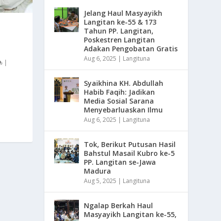
Jelang Haul Masyayikh
Langitan ke-55 & 173
Tahun PP. Langitan,
Poskestren Langitan
Adakan Pengobatan Gratis
Aug 6, 2025
|
Langituna
|
Syaikhina KH. Abdullah
Habib Faqih: Jadikan
Media Sosial Sarana
Menyebarluaskan Ilmu
Aug 6, 2025
|
Langituna
Tok, Berikut Putusan Hasil
Bahstul Masail Kubro ke-5
PP. Langitan se-Jawa
Madura
Aug 5, 2025
|
Langituna
Ngalap Berkah Haul
Masyayikh Langitan ke-55,