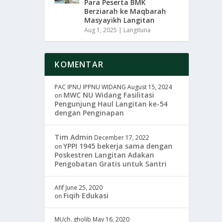
Para Peserta BMK
Berziarah ke Maqbarah
Masyayikh Langitan
Aug 1, 2025
|
Langituna
KOMENTAR
PAC IPNU IPPNU WIDANG
August 15, 2024
MWC NU Widang Fasilitasi
on
Pengunjung Haul Langitan ke-54
dengan Penginapan
Tim Admin
December 17, 2022
YPPI 1945 bekerja sama dengan
on
Poskestren Langitan Adakan
Pengobatan Gratis untuk Santri
Afif
June 25, 2020
Fiqih Edukasi
on
MUch. gholib
May 16, 2020