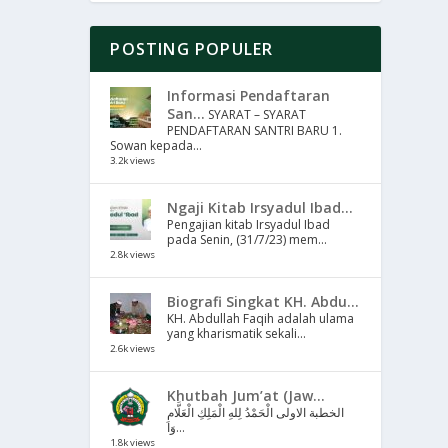
POSTING POPULER
Informasi Pendaftaran
San...
SYARAT – SYARAT
PENDAFTARAN SANTRI BARU 1.
Sowan kepada...
3.2k views
Ngaji Kitab Irsyadul Ibad...
Pengajian kitab Irsyadul Ibad
pada Senin, (31/7/23) mem...
2.8k views
Biografi Singkat KH. Abdu...
KH. Abdullah Faqih adalah ulama
yang kharismatik sekali...
2.6k views
Khutbah Jum’at (Jaw...
الخطبة الاولى الْحَمْدُ لِلهِ الْمَلِكِ الْعَلَّامِ
وَا...
1.8k views