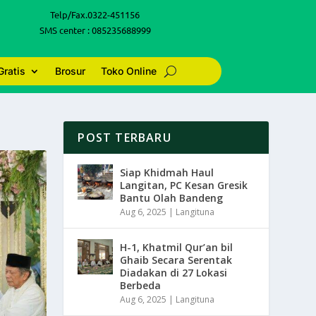
Telp/Fax.0322-451156
SMS center : 085235688999
Gratis
Brosur
Toko Online
POST TERBARU
Siap Khidmah Haul
Langitan, PC Kesan Gresik
Bantu Olah Bandeng
Aug 6, 2025
|
Langituna
H-1, Khatmil Qur’an bil
Ghaib Secara Serentak
Diadakan di 27 Lokasi
Berbeda
Aug 6, 2025
|
Langituna