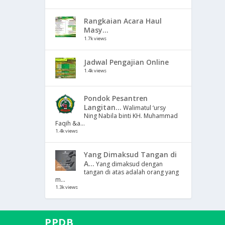
Rangkaian Acara Haul
Masy...
1.7k views
Jadwal Pengajian Online
1.4k views
Pondok Pesantren
Langitan...
Walimatul ‘ursy
Ning Nabila binti KH. Muhammad
Faqih &a...
1.4k views
Yang Dimaksud Tangan di
A...
Yang dimaksud dengan
tangan di atas adalah orang yang
m...
1.3k views
PPDB