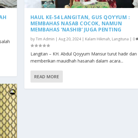
KAH
HAUL KE-54 LANGITAN, GUS QOYYUM :
MEMBAHAS NASAB COCOK, NAMUN
|
MEMBAHAS ‘NASHIB’ JUGA PENTING
by
Tim Admin
|
Aug 20, 2024
|
Kalam Hikmah
,
Langituna
|
0
salah
Langitan – KH. Abdul Qoyyum Mansur turut hadir dan
memberikan mauidhah hasanah dalam acara...
READ MORE