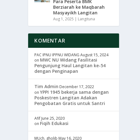
Para Peserta BMK
Berziarah ke Maqbarah
Masyayikh Langitan
Aug 1, 2025
|
Langituna
KOMENTAR
PAC IPNU IPPNU WIDANG
August 15, 2024
MWC NU Widang Fasilitasi
on
Pengunjung Haul Langitan ke-54
dengan Penginapan
Tim Admin
December 17, 2022
YPPI 1945 bekerja sama dengan
on
Poskestren Langitan Adakan
Pengobatan Gratis untuk Santri
Afif
June 25, 2020
Fiqih Edukasi
on
MUch. gholib
May 16, 2020