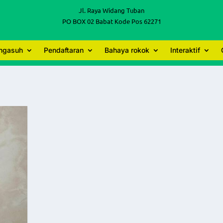
Jl. Raya Widang Tuban
PO BOX 02 Babat Kode Pos 62271
engasuh
Pendaftaran
Bahaya rokok
Interaktif