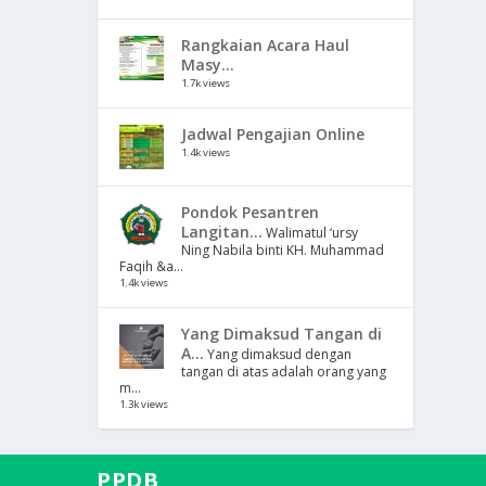
Rangkaian Acara Haul
Masy...
1.7k views
Jadwal Pengajian Online
1.4k views
Pondok Pesantren
Langitan...
Walimatul ‘ursy
Ning Nabila binti KH. Muhammad
Faqih &a...
1.4k views
Yang Dimaksud Tangan di
A...
Yang dimaksud dengan
tangan di atas adalah orang yang
m...
1.3k views
PPDB