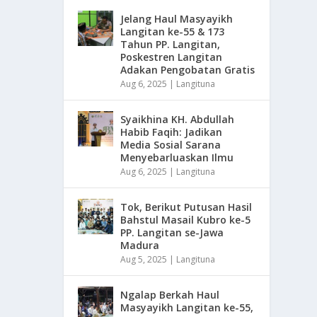
Jelang Haul Masyayikh
Langitan ke-55 & 173
Tahun PP. Langitan,
Poskestren Langitan
Adakan Pengobatan Gratis
Aug 6, 2025
|
Langituna
Syaikhina KH. Abdullah
Habib Faqih: Jadikan
Media Sosial Sarana
Menyebarluaskan Ilmu
Aug 6, 2025
|
Langituna
Tok, Berikut Putusan Hasil
Bahstul Masail Kubro ke-5
PP. Langitan se-Jawa
Madura
Aug 5, 2025
|
Langituna
Ngalap Berkah Haul
Masyayikh Langitan ke-55,