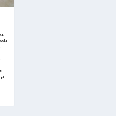
N
pat
beda
san
t
a
i
an
aga