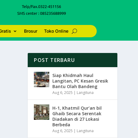
Telp/Fax.0322-451156
SMS center : 085235688999
Gratis
Brosur
Toko Online
POST TERBARU
Siap Khidmah Haul
Langitan, PC Kesan Gresik
Bantu Olah Bandeng
Aug 6, 2025
|
Langituna
H-1, Khatmil Qur’an bil
Ghaib Secara Serentak
Diadakan di 27 Lokasi
Berbeda
Aug 6, 2025
|
Langituna