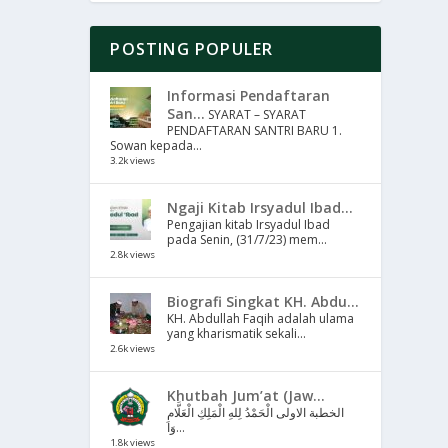
POSTING POPULER
Informasi Pendaftaran
San...
SYARAT – SYARAT
PENDAFTARAN SANTRI BARU 1.
Sowan kepada...
3.2k views
Ngaji Kitab Irsyadul Ibad...
Pengajian kitab Irsyadul Ibad
pada Senin, (31/7/23) mem...
2.8k views
Biografi Singkat KH. Abdu...
KH. Abdullah Faqih adalah ulama
yang kharismatik sekali...
2.6k views
Khutbah Jum’at (Jaw...
الخطبة الاولى الْحَمْدُ لِلهِ الْمَلِكِ الْعَلَّامِ
وَا...
1.8k views