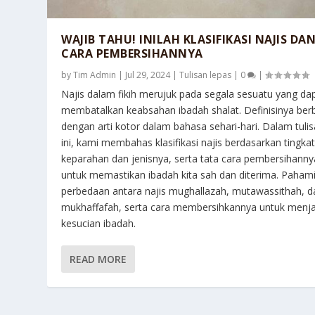
WAJIB TAHU! INILAH KLASIFIKASI NAJIS DA
CARA PEMBERSIHANNYA
by
Tim Admin
|
Jul 29, 2024
|
Tulisan lepas
|
0
|
Najis dalam fikih merujuk pada segala sesuatu yang da
membatalkan keabsahan ibadah shalat. Definisinya ber
dengan arti kotor dalam bahasa sehari-hari. Dalam tuli
ini, kami membahas klasifikasi najis berdasarkan tingka
keparahan dan jenisnya, serta tata cara pembersihanny
untuk memastikan ibadah kita sah dan diterima. Paham
perbedaan antara najis mughallazah, mutawassithah, d
mukhaffafah, serta cara membersihkannya untuk menj
kesucian ibadah.
READ MORE