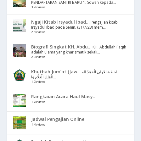
PENDAFTARAN SANTRI BARU 1. Sowan kepada...
3.2k views
Ngaji Kitab Irsyadul Ibad...
Pengajian kitab
Irsyadul Ibad pada Senin, (31/7/23) mem...
2.8k views
Biografi Singkat KH. Abdu...
KH. Abdullah Faqih
adalah ulama yang kharismatik sekali...
2.6k views
Khutbah Jum’at (Jaw...
الخطبة الاولى الْحَمْدُ لِلهِ
الْمَلِكِ الْعَلَّامِ وَا...
1.9k views
Rangkaian Acara Haul Masy...
1.7k views
Jadwal Pengajian Online
1.4k views