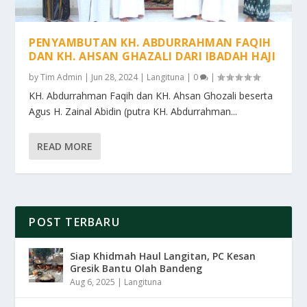
PENYAMBUTAN KH. ABDURRAHMAN FAQIH
DAN KH. AHSAN GHAZALI DARI IBADAH HAJI
by
Tim Admin
|
Jun 28, 2024
|
Langituna
|
0
|
KH. Abdurrahman Faqih dan KH. Ahsan Ghozali beserta
Agus H. Zainal Abidin (putra KH. Abdurrahman...
READ MORE
POST TERBARU
Siap Khidmah Haul Langitan, PC Kesan
Gresik Bantu Olah Bandeng
Aug 6, 2025
|
Langituna