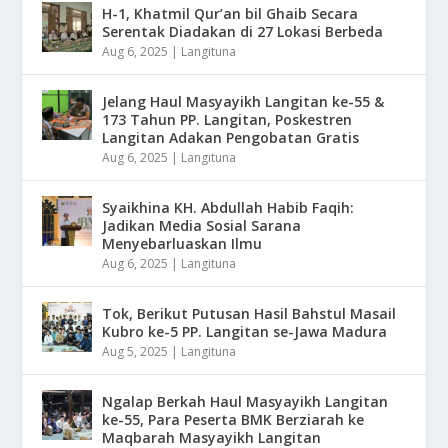
H-1, Khatmil Qur’an bil Ghaib Secara
Serentak Diadakan di 27 Lokasi Berbeda
Aug 6, 2025
|
Langituna
Jelang Haul Masyayikh Langitan ke-55 &
173 Tahun PP. Langitan, Poskestren
Langitan Adakan Pengobatan Gratis
Aug 6, 2025
|
Langituna
Syaikhina KH. Abdullah Habib Faqih:
Jadikan Media Sosial Sarana
Menyebarluaskan Ilmu
Aug 6, 2025
|
Langituna
Tok, Berikut Putusan Hasil Bahstul Masail
Kubro ke-5 PP. Langitan se-Jawa Madura
Aug 5, 2025
|
Langituna
Ngalap Berkah Haul Masyayikh Langitan
ke-55, Para Peserta BMK Berziarah ke
Maqbarah Masyayikh Langitan