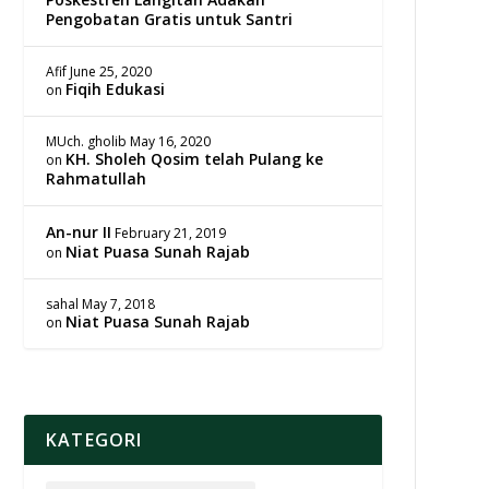
Pengobatan Gratis untuk Santri
Afif
June 25, 2020
Fiqih Edukasi
on
MUch. gholib
May 16, 2020
KH. Sholeh Qosim telah Pulang ke
on
Rahmatullah
An-nur II
February 21, 2019
Niat Puasa Sunah Rajab
on
sahal
May 7, 2018
Niat Puasa Sunah Rajab
on
KATEGORI