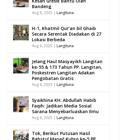
Kesan Gresik Bantu Olah
Bandeng
Aug 6, 2025
|
Langituna
H-1, Khatmil Qur’an bil Ghaib
Secara Serentak Diadakan di 27
Lokasi Berbeda
Aug 6, 2025
|
Langituna
Jelang Haul Masyayikh Langitan
ke-55 & 173 Tahun PP. Langitan,
Poskestren Langitan Adakan
Pengobatan Gratis
Aug 6, 2025
|
Langituna
Syaikhina KH. Abdullah Habib
Faqih: Jadikan Media Sosial
Sarana Menyebarluaskan Ilmu
Aug 6, 2025
|
Langituna
Tok, Berikut Putusan Hasil
Bahstul Masail Kubro ke-5 PP.