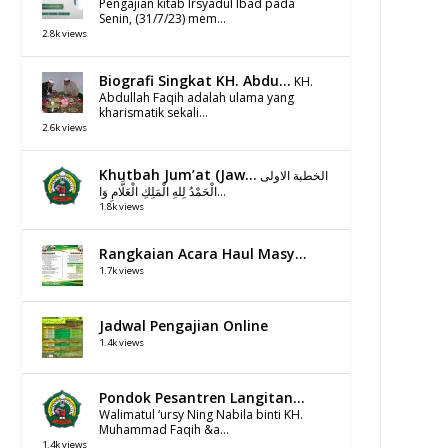
Pengajian kitab Irsyadul Ibad pada
Senin, (31/7/23) mem...
2.8k views
Biografi Singkat KH. Abdu...
KH.
Abdullah Faqih adalah ulama yang
kharismatik sekali...
2.6k views
Khutbah Jum’at (Jaw...
الخطبة الاولى
الْحَمْدُ لِلهِ الْمَلِكِ الْعَلَّامِ وَا...
1.8k views
Rangkaian Acara Haul Masy...
1.7k views
Jadwal Pengajian Online
1.4k views
Pondok Pesantren Langitan...
Walimatul ‘ursy Ning Nabila binti KH.
Muhammad Faqih &a...
1.4k views