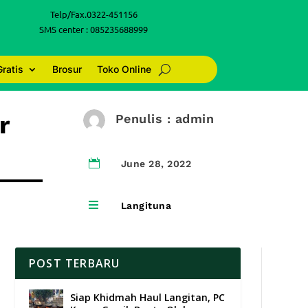
Telp/Fax.0322-451156
SMS center : 085235688999
Gratis
Brosur
Toko Online
r
Penulis : admin

June 28, 2022

Langituna
POST TERBARU
Siap Khidmah Haul Langitan, PC