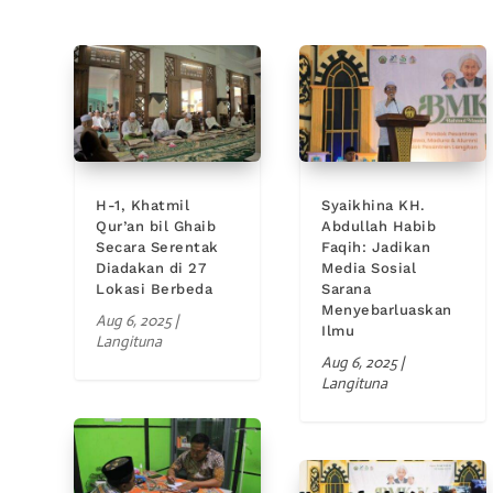
H-1, Khatmil
Syaikhina KH.
Qur’an bil Ghaib
Abdullah Habib
Secara Serentak
Faqih: Jadikan
Diadakan di 27
Media Sosial
Lokasi Berbeda
Sarana
Menyebarluaskan
Aug 6, 2025
|
Ilmu
Langituna
Aug 6, 2025
|
Langituna