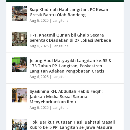
Siap Khidmah Haul Langitan, PC Kesan
Gresik Bantu Olah Bandeng
Aug 6, 2025
|
Langituna
H-1, Khatmil Qur’an bil Ghaib Secara
Serentak Diadakan di 27 Lokasi Berbeda
Aug 6, 2025
|
Langituna
Jelang Haul Masyayikh Langitan ke-55 &
173 Tahun PP. Langitan, Poskestren
Langitan Adakan Pengobatan Gratis
Aug 6, 2025
|
Langituna
Syaikhina KH. Abdullah Habib Faqih:
Jadikan Media Sosial Sarana
Menyebarluaskan Ilmu
Aug 6, 2025
|
Langituna
Tok, Berikut Putusan Hasil Bahstul Masail
Kubro ke-5 PP. Langitan se-Jawa Madura