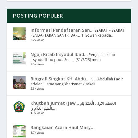
POSTING POPULER
Informasi Pendaftaran San...
SYARAT – SYARAT
PENDAFTARAN SANTRI BARU 1. Sowan kepada...
3.2k views
Ngaji Kitab Irsyadul Ibad...
Pengajian kitab
Irsyadul Ibad pada Senin, (31/7/23) mem...
2.8k views
Biografi Singkat KH. Abdu...
KH. Abdullah Faqih
adalah ulama yang kharismatik sekali...
2.6k views
Khutbah Jum’at (Jaw...
الخطبة الاولى الْحَمْدُ لِلهِ
الْمَلِكِ الْعَلَّامِ وَا...
1.9k views
Rangkaian Acara Haul Masy...
1.7k views