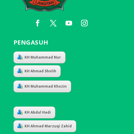
PENGASUH
KH Muhammad Nur
KH Ahmad Sholih
KH Muhammad Khozin
KH Abdul Hadi
KH Ahmad Marzuqi Zahid