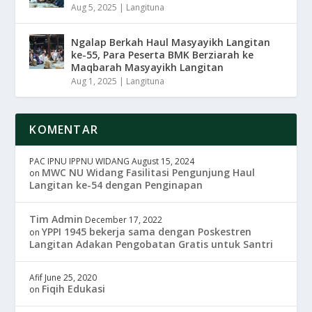
Aug 5, 2025
|
Langituna
Ngalap Berkah Haul Masyayikh Langitan
ke-55, Para Peserta BMK Berziarah ke
Maqbarah Masyayikh Langitan
Aug 1, 2025
|
Langituna
KOMENTAR
PAC IPNU IPPNU WIDANG
August 15, 2024
MWC NU Widang Fasilitasi Pengunjung Haul
on
Langitan ke-54 dengan Penginapan
Tim Admin
December 17, 2022
YPPI 1945 bekerja sama dengan Poskestren
on
Langitan Adakan Pengobatan Gratis untuk Santri
Afif
June 25, 2020
Fiqih Edukasi
on