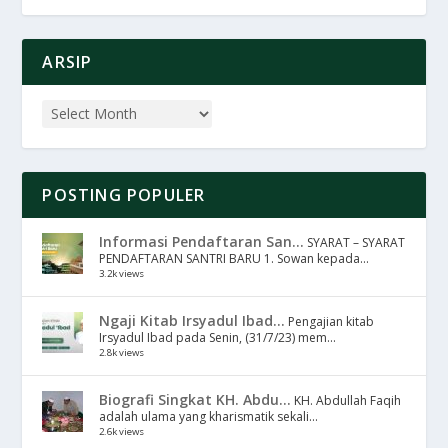
ARSIP
POSTING POPULER
Informasi Pendaftaran San...
SYARAT – SYARAT
PENDAFTARAN SANTRI BARU 1. Sowan kepada...
3.2k views
Ngaji Kitab Irsyadul Ibad...
Pengajian kitab
Irsyadul Ibad pada Senin, (31/7/23) mem...
2.8k views
Biografi Singkat KH. Abdu...
KH. Abdullah Faqih
adalah ulama yang kharismatik sekali...
2.6k views