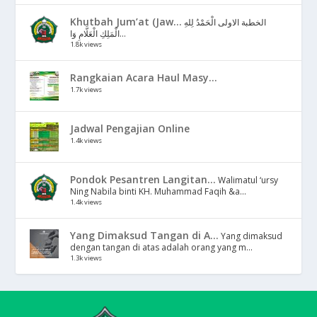
Khutbah Jum’at (Jaw...
الخطبة الاولى الْحَمْدُ لِلهِ
الْمَلِكِ الْعَلَّامِ وَا...
1.8k views
Rangkaian Acara Haul Masy...
1.7k views
Jadwal Pengajian Online
1.4k views
Pondok Pesantren Langitan...
Walimatul ‘ursy
Ning Nabila binti KH. Muhammad Faqih &a...
1.4k views
Yang Dimaksud Tangan di A...
Yang dimaksud
dengan tangan di atas adalah orang yang m...
1.3k views