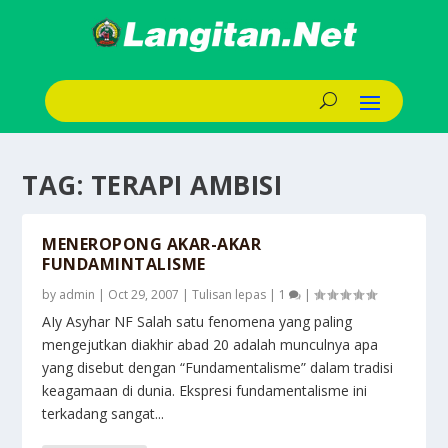
TAG:
TERAPI AMBISI
MENEROPONG AKAR-AKAR
FUNDAMINTALISME
by
admin
|
Oct 29, 2007
|
Tulisan lepas
|
1
|
AIy Asyhar NF Salah satu fenomena yang paling
mengejutkan diakhir abad 20 adalah munculnya apa
yang disebut dengan “Fundamentalisme” dalam tradisi
keagamaan di dunia. Ekspresi fundamentalisme ini
terkadang sangat...