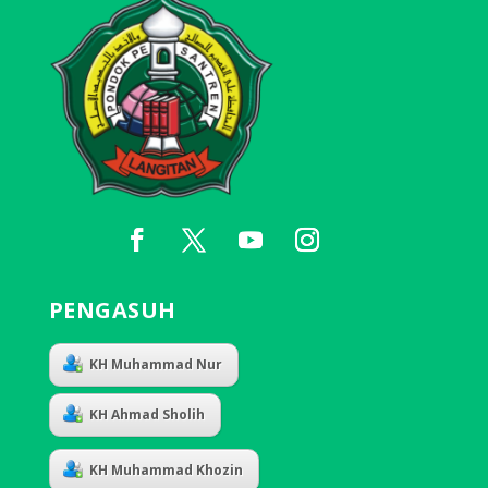
PENGASUH
KH Muhammad Nur
KH Ahmad Sholih
KH Muhammad Khozin