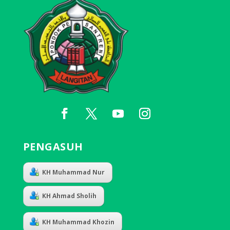
PENGASUH
KH Muhammad Nur
KH Ahmad Sholih
KH Muhammad Khozin