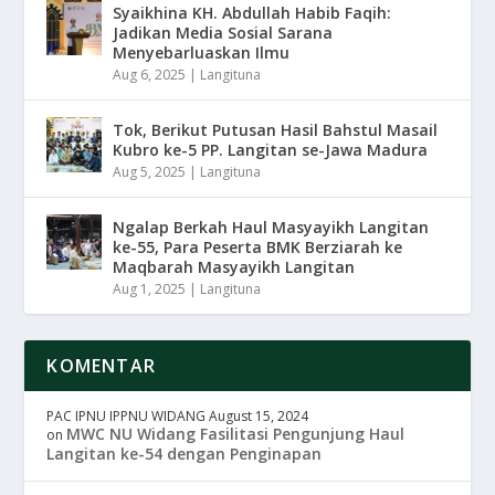
Syaikhina KH. Abdullah Habib Faqih:
Jadikan Media Sosial Sarana
Menyebarluaskan Ilmu
Aug 6, 2025
|
Langituna
Tok, Berikut Putusan Hasil Bahstul Masail
Kubro ke-5 PP. Langitan se-Jawa Madura
Aug 5, 2025
|
Langituna
Ngalap Berkah Haul Masyayikh Langitan
ke-55, Para Peserta BMK Berziarah ke
Maqbarah Masyayikh Langitan
Aug 1, 2025
|
Langituna
KOMENTAR
PAC IPNU IPPNU WIDANG
August 15, 2024
MWC NU Widang Fasilitasi Pengunjung Haul
on
Langitan ke-54 dengan Penginapan