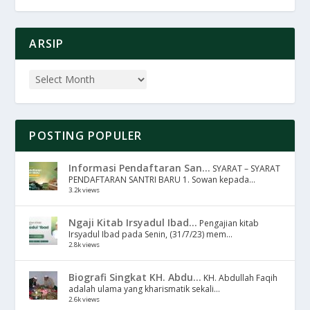
ARSIP
POSTING POPULER
Informasi Pendaftaran San...
SYARAT – SYARAT
PENDAFTARAN SANTRI BARU 1. Sowan kepada...
3.2k views
Ngaji Kitab Irsyadul Ibad...
Pengajian kitab
Irsyadul Ibad pada Senin, (31/7/23) mem...
2.8k views
Biografi Singkat KH. Abdu...
KH. Abdullah Faqih
adalah ulama yang kharismatik sekali...
2.6k views