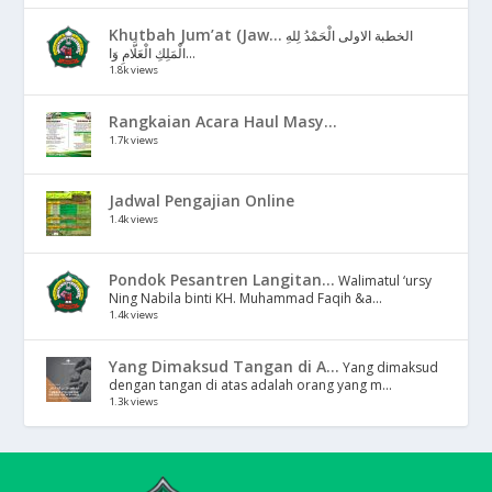
Khutbah Jum’at (Jaw...
الخطبة الاولى الْحَمْدُ لِلهِ
الْمَلِكِ الْعَلَّامِ وَا...
1.8k views
Rangkaian Acara Haul Masy...
1.7k views
Jadwal Pengajian Online
1.4k views
Pondok Pesantren Langitan...
Walimatul ‘ursy
Ning Nabila binti KH. Muhammad Faqih &a...
1.4k views
Yang Dimaksud Tangan di A...
Yang dimaksud
dengan tangan di atas adalah orang yang m...
1.3k views