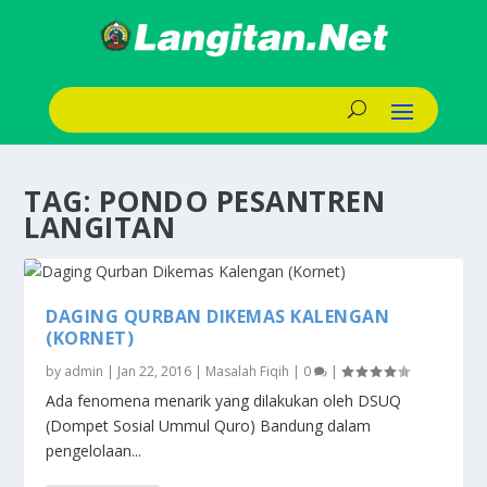
TAG:
PONDO PESANTREN
LANGITAN
DAGING QURBAN DIKEMAS KALENGAN
(KORNET)
by
admin
|
Jan 22, 2016
|
Masalah Fiqih
|
0
|
Ada fenomena menarik yang dilakukan oleh DSUQ
(Dompet Sosial Ummul Quro) Bandung dalam
pengelolaan...