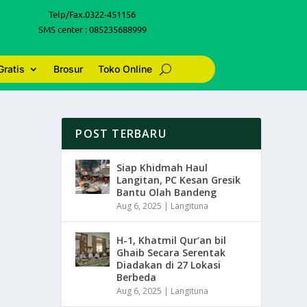
Telp/Fax.0322-451156
SMS center : 085235688999
Gratis
Brosur
Toko Online
POST TERBARU
Siap Khidmah Haul
Langitan, PC Kesan Gresik
Bantu Olah Bandeng
Aug 6, 2025
|
Langituna
H-1, Khatmil Qur’an bil
Ghaib Secara Serentak
Diadakan di 27 Lokasi
Berbeda
Aug 6, 2025
|
Langituna