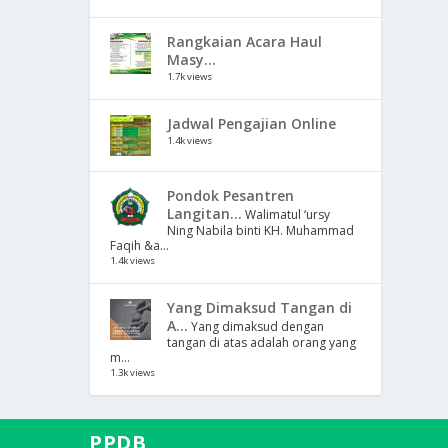
Rangkaian Acara Haul
Masy...
1.7k views
Jadwal Pengajian Online
1.4k views
Pondok Pesantren
Langitan...
Walimatul ‘ursy
Ning Nabila binti KH. Muhammad
Faqih &a...
1.4k views
Yang Dimaksud Tangan di
A...
Yang dimaksud dengan
tangan di atas adalah orang yang
m...
1.3k views
PPDB