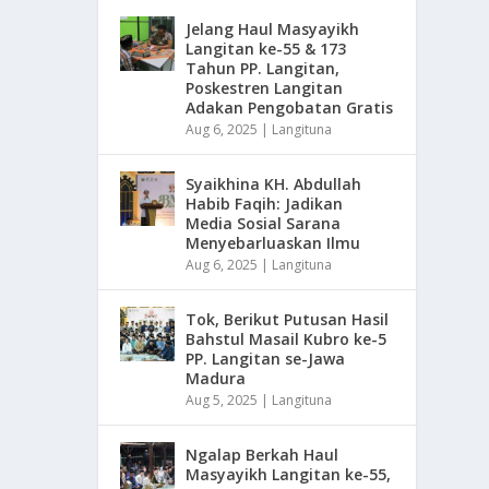
Jelang Haul Masyayikh
Langitan ke-55 & 173
Tahun PP. Langitan,
Poskestren Langitan
Adakan Pengobatan Gratis
Aug 6, 2025
|
Langituna
Syaikhina KH. Abdullah
Habib Faqih: Jadikan
Media Sosial Sarana
Menyebarluaskan Ilmu
Aug 6, 2025
|
Langituna
Tok, Berikut Putusan Hasil
Bahstul Masail Kubro ke-5
PP. Langitan se-Jawa
Madura
Aug 5, 2025
|
Langituna
Ngalap Berkah Haul
Masyayikh Langitan ke-55,