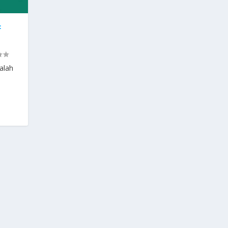
F
alah