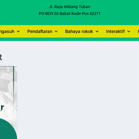
Jl. Raya Widang Tuban
PO BOX 02 Babat Kode Pos 62271
engasuh
Pendaftaran
Bahaya rokok
Interaktif
R