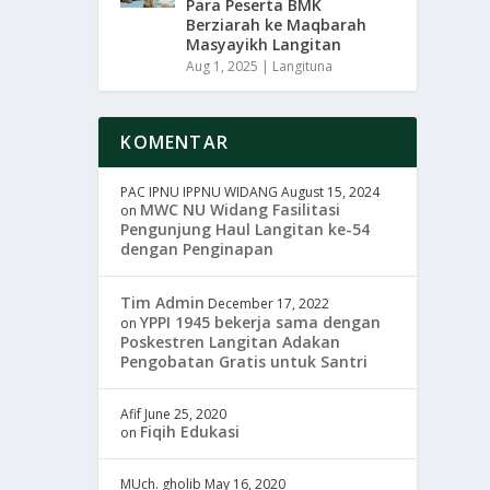
Para Peserta BMK
Berziarah ke Maqbarah
Masyayikh Langitan
Aug 1, 2025
|
Langituna
KOMENTAR
PAC IPNU IPPNU WIDANG
August 15, 2024
MWC NU Widang Fasilitasi
on
Pengunjung Haul Langitan ke-54
dengan Penginapan
Tim Admin
December 17, 2022
YPPI 1945 bekerja sama dengan
on
Poskestren Langitan Adakan
Pengobatan Gratis untuk Santri
Afif
June 25, 2020
Fiqih Edukasi
on
MUch. gholib
May 16, 2020